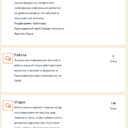
нашем форуме вы найдете всю
необходимую информацию, разбитую
на удобные разделы. Не забывайте
пользоваться поиском
Подфорумы:
Краснодар
,
Краснодарский край (Города, станицы и
Адыгея)
,
Крым
Работа
0
Актуальная информация. Как найти
Темы
работу, черный список работодателей,
вакансии и резюме от форумчан в
Краснодарском крае, переехавших на
ПМЖ
Отдых
158
Много причин движет людьми, когда
Темы
они задумываются над тем, куда
переехать жить, чтобы избавиться от
депрессии, одиночества, отсутствия
учебы, работы. Нередко хронические