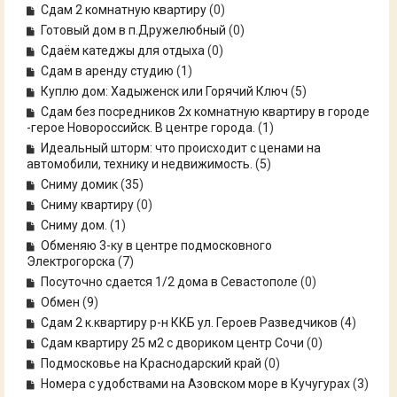
Сдам 2 комнатную квартиру
(0)
Готовый дом в п.Дружелюбный
(0)
Сдаём катеджы для отдыха
(0)
Сдам в аренду студию
(
1
)
Куплю дом: Хадыженск или Горячий Ключ
(
5
)
Сдам без посредников 2х комнатную квартиру в городе
-герое Новороссийск. В центре города.
(
1
)
Идеальный шторм: что происходит с ценами на
автомобили, технику и недвижимость.
(
5
)
Сниму домик
(
35
)
Сниму квартиру
(0)
Сниму дом.
(
1
)
Обменяю 3-ку в центре подмосковного
Электрогорска
(
7
)
Посуточно сдается 1/2 дома в Севастополе
(0)
Обмен
(
9
)
Сдам 2 к.квартиру р-н ККБ ул. Героев Разведчиков
(
4
)
Сдам квартиру 25 м2 с двориком центр Сочи
(0)
Подмосковье на Краснодарский край
(0)
Номера с удобствами на Азовском море в Кучугурах
(
3
)