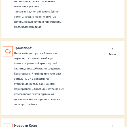
мегаполисов, также привлекают
идеальные условия:
теплая зима; чистый воздух; буйная
зелень; необыкновенно вкусные
фрукты, овощи круглый год; близость
моря, водохранилища.
Транспорт
0
Люди выбирают уютный домик на
Темы
окраине, где тихо и спокойно, а
благодаря развитой транспортной
системе, легко добираются до центра.
Краснодарский край привлекает еще
земельными участками, где
станичные жители занимаются
фермерством. Для большинства из них
крестьянская работа вдалеке от
цивилизованных городов приносит
хорошую прибыль.
Новости Края
0