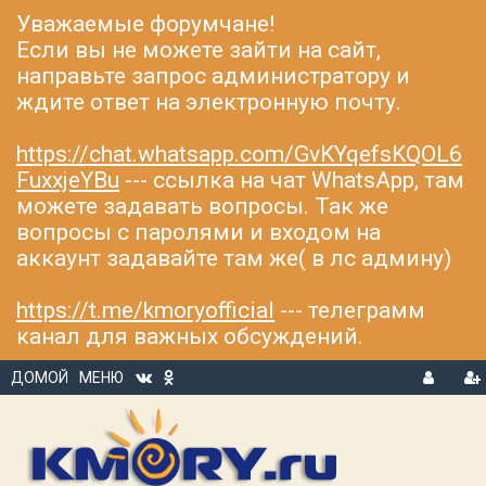
Уважаемые форумчане!
Если вы не можете зайти на сайт,
направьте запрос администратору и
ждите ответ на электронную почту.
https://chat.whatsapp.com/GvKYqefsKQOL6
FuxxjeYBu
--- ссылка на чат WhatsApp, там
можете задавать вопросы. Так же
вопросы с паролями и входом на
аккаунт задавайте там же( в лс админу)
https://t.me/kmoryofficial
--- телеграмм
канал для важных обсуждений.
ДОМОЙ
МЕНЮ
В
Р
Х
ЕГ
О
И
Д
С
Т