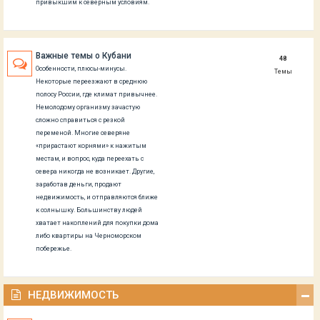
привыкшим к северным условиям.
Важные темы о Кубани
48
Особенности, плюсы-минусы.
Темы
Некоторые переезжают в среднюю
полосу России, где климат привычнее.
Немолодому организму зачастую
сложно справиться с резкой
переменой. Многие северяне
«прирастают корнями» к нажитым
местам, и вопрос, куда переехать с
севера никогда не возникает. Другие,
заработав деньги, продают
недвижимость, и отправляются ближе
к солнышку. Большинству людей
хватает накоплений для покупки дома
либо квартиры на Черноморском
побережье.
НЕДВИЖИМОСТЬ