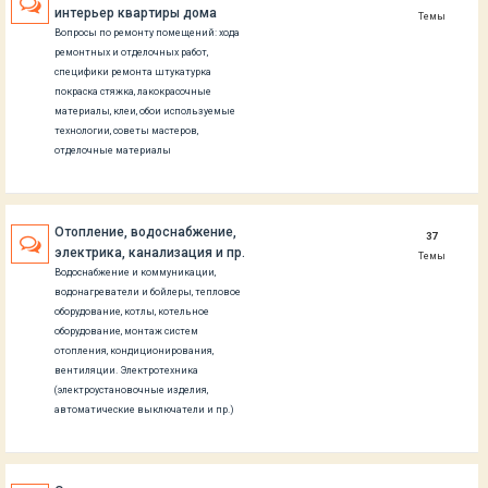
интерьер квартиры дома
Темы
Вопросы по ремонту помещений: хода
ремонтных и отделочных работ,
специфики ремонта штукатурка
покраска стяжка, лакокрасочные
материалы, клеи, обои используемые
технологии, советы мастеров,
отделочные материалы
Отопление, водоснабжение,
37
электрика, канализация и пр.
Темы
Водоснабжение и коммуникации,
водонагреватели и бойлеры, тепловое
оборудование, котлы, котельное
оборудование, монтаж систем
отопления, кондиционирования,
вентиляции. Электротехника
(электроустановочные изделия,
автоматические выключатели и пр.)