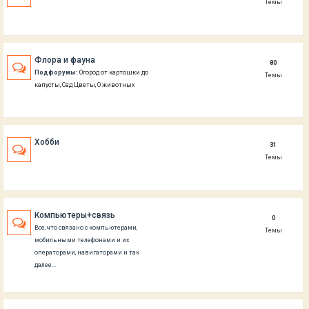
Темы
Флора и фауна
80
Подфорумы:
Огород от картошки до
Темы
капусты
,
Сад Цветы
,
О животных
Хобби
31
Темы
Компьютеры+связь
0
Все, что связано с компьютерами,
Темы
мобильными телефонами и их
операторами, навигаторами и так
далее...