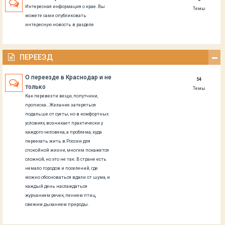
Интересная информация о крае. Вы
Темы
можете сами опубликовать
интересную новость в разделе
ПЕРЕЕЗД
О переезде в Краснодар и не
54
только
Темы
Как перевезти вещи, попутчики,
прописка...Желание затеряться
подальше от суеты, но в комфортных
условиях, возникает практически у
каждого человека, а проблема, куда
переехать жить в России для
спокойной жизни, многим покажется
сложной, но это не так. В стране есть
немало городов и поселений, где
можно обосноваться вдали от шума, и
каждый день наслаждаться
журчанием речек, пением птиц,
свежим дыханием природы.