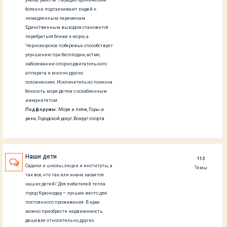
болезни подталкивают людей к
немедленным переменам.
Единственным выходом становится
перебраться ближе к морю, а
Черноморское побережье способствует
улучшению при бесплодии, астме,
заболевании опорно-двигательного
аппарата и многих других
осложнениях. Исключительно полезна
близость моря детям с ослабленным
иммунитетом.
Подфорумы:
Море и пляж
,
Горы и
реки
,
Городской досуг
,
Вокруг спорта
Наши дети
112
Садики и школы, лицеи и институты, а
Темы
так все, что так или иначе касается
наших детей/ Для любителей тепла
город Краснодар — лучшее место для
постоянного проживания. В крае
можно приобрести недвижимость
дешевле относительно других