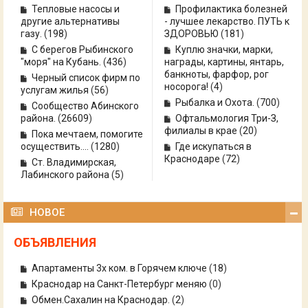
Тепловые насосы и
Профилактика болезней
другие альтернативы
- лучшее лекарство. ПУТЬ к
газу.
(
198
)
ЗДОРОВЬЮ
(
181
)
С берегов Рыбинского
Куплю значки, марки,
"моря" на Кубань.
(
436
)
награды, картины, янтарь,
банкноты, фарфор, рог
Черный список фирм по
носорога!
(
4
)
услугам жилья
(
56
)
Рыбалка и Охота.
(
700
)
Сообщество Абинского
района.
(
26609
)
Офтальмология Три-З,
филиалы в крае
(
20
)
Пока мечтаем, помогите
осуществить....
(
1280
)
Где искупаться в
Краснодаре
(
72
)
Ст. Владимирская,
Лабинского района
(
5
)
НОВОЕ
ОБЪЯВЛЕНИЯ
Апартаменты 3х ком. в Горячем ключе
(
18
)
Краснодар на Санкт-Петербург меняю
(0)
Обмен.Сахалин на Краснодар.
(
2
)