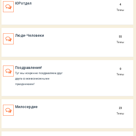
ЮРотдел
4
Темы
Люди-Человеки
55
Темы
Поздравления!
0
Тут мы искренне поздравляем друг
Темы
друга со всевозможными
праздниками!
Милосердие
23
Темы