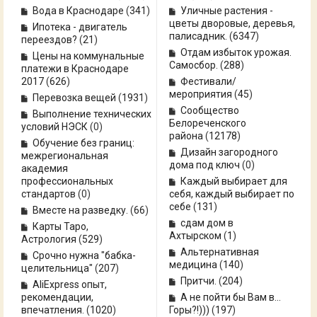
Вода в Краснодаре
(
341
)
Уличные растения -
цветы дворовые, деревья,
Ипотека - двигатель
палисадник.
(
6347
)
переездов?
(
21
)
Отдам избыток урожая.
Цены на коммунальные
Самосбор.
(
288
)
платежи в Краснодаре
2017
(
626
)
Фестивали/
мероприятия
(
45
)
Перевозка вещей
(
1931
)
Сообщество
Выполнение технических
Белореченского
условий НЭСК
(0)
района
(
12178
)
Обучение без границ:
Дизайн загородного
межрегиональная
дома под ключ
(0)
академия
профессиональных
Каждый выбирает для
стандартов
(0)
себя, каждый выбирает по
себе
(
131
)
Вместе на разведку.
(
66
)
сдам дом в
Карты Таро,
Ахтырском
(
1
)
Астрология
(
529
)
Альтернативная
Срочно нужна "бабка-
медицина
(
140
)
целительница"
(
207
)
Притчи.
(
204
)
AliExpress опыт,
рекомендации,
А не пойти бы Вам в...
впечатления.
(
1020
)
Горы?!)))
(
197
)