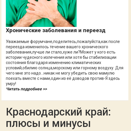
Хронические заболевания и переезд
Уважаемые форумчане,поделитесь,пожалуйста,как после
переезда изменилось течение вашего хронического
заболевания,лучше ли стало,хуже ли?Может у кого есть
истории чудесного излечения или хотя бы стабилизации
состояния благодаря изменению климатических
условий,обилию солнца,морскому или горному воздуху. Для
чего мне это надо...никак не могу убедить свою мамулю
поехать вместе с нами,один из её доводов против-Я здесь
умру!
Читать подробнее >>
Краснодарский край:
плюсы и минусы