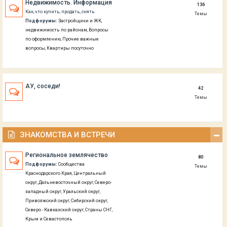
Недвижимость. Информация
136
Как, что купить, продать, снять
Темы
Подфорумы:
Застройщики и ЖК,
недвижимость по районам
,
Вопросы
по оформлению
,
Прочие важные
вопросы
,
Квартиры посуточно
АУ, соседи!
42
Темы
ЗНАКОМСТВА И ВСТРЕЧИ
Региональное землячество
80
Подфорумы:
Сообщества
Темы
Краснодарского Края
,
Центральный
округ
,
Дальневосточный округ
,
Северо-
западный округ
,
Уральский округ
,
Приволжский округ
,
Сибирский округ
,
Северо - Кавказский округ
,
Страны СНГ
,
Крым и Севастополь