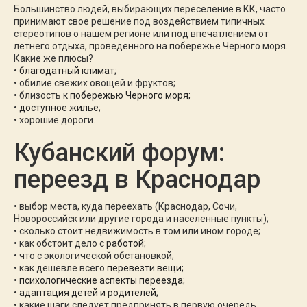
Большинство людей, выбирающих переселение в КК, часто
принимают свое решение под воздействием типичных
стереотипов о нашем регионе или под впечатлением от
летнего отдыха, проведенного на побережье Черного моря.
Какие же плюсы?
•
благодатный климат;
• обилие свежих овощей и фруктов;
• близость к
побережью Черного моря;
•
доступное жилье;
• хорошие дороги.
Кубанский форум:
переезд в Краснодар
• выбор места, куда переехать (Краснодар, Сочи,
Новороссийск или другие города и населенные пункты);
• сколько стоит недвижимость в том или ином городе;
• как обстоит дело с
работой;
• что с экологической обстановкой;
• как дешевле всего
перевезти вещи;
•
психологические аспекты переезда;
•
адаптация детей и родителей;
• какие шаги следует предпринять в первую очередь.