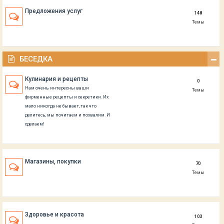
Предложения услуг
148
Темы
БЕСЕДКА
Кулинария и рецепты
0
Нам очень интересны ваши
Темы
фирменные рецепты и секретики. Их
мало никогда не бывает, так что
делитесь, мы почитаем и похвалим. И
сделаем!
Магазины, покупки
70
Темы
Здоровье и красота
103