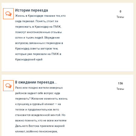
Истории переезда
0
Жизнь в Краснодаре глазами тех, кто
Темы
сюда переехал. Понять, стоит ли
переезжать в Краснодар на ПМЖ,
помогут многочисленные отзывы
сотен и тысяч людей. Обсуждение
вопросов, связанных с переездом в
Краснодар, советы авторов тем,
которые уже переехали на ПМЖ в
Краснодарский край
В ожидании переезда...
156
Рано или поздно жители северных
Темы
районов задают себе вопрос: куда
переехать? Желание изменить жизнь
к лучшему, а суровый климат — на
теплое и продолжительное лето
становится вожделенной мечтой. Но
важно помнить, что не всем жителям
Дальнего Востока приемлем жаркий
климат, особенно пенсионерам,