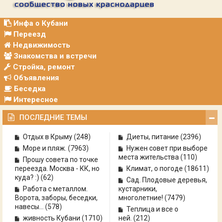
Р
А
Ц
Инфа о Кубани
И
Переезд
Я
Недвижимость
Знакомства и встречи
Стройка, ремонт
Объявления
Беседка
Интересное
ПОСЛЕДНИЕ ТЕМЫ
Отдых в Крыму
(
248
)
Диеты, питание
(
2396
)
Море и пляж.
(
7963
)
Нужен совет при выборе
места жительства
(
110
)
Прошу совета по точке
переезда. Москва - КК, но
Климат, о погоде
(
18611
)
куда? :)
(
62
)
Сад. Плодовые деревья,
Работа с металлом.
кустарники,
Ворота, заборы, беседки,
многолетние!
(
7479
)
навесы...
(
578
)
Теплица и все о
живность Кубани
(
1710
)
ней.
(
212
)