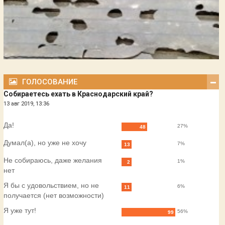
ГОЛОСОВАНИЕ
Собираетесь ехать в Краснодарский край?
13 авг 2019, 13:36
Да!
27%
48
Думал(а), но уже не хочу
7%
13
Не собираюсь, даже желания
1%
2
нет
Я бы с удовольствием, но не
6%
11
получается (нет возможности)
Я уже тут!
56%
99