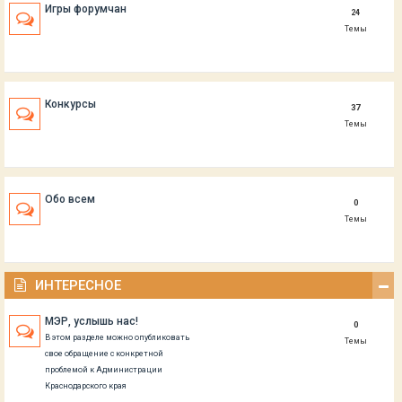
Игры форумчан
24
Темы
Конкурсы
37
Темы
Обо всем
0
Темы
ИНТЕРЕСНОЕ
МЭР, услышь нас!
0
В этом разделе можно опубликовать
Темы
свое обращение с конкретной
проблемой к Администрации
Краснодарского края