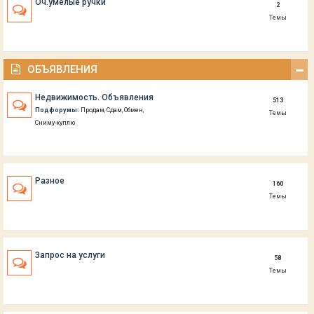
Оч.умелые ручки
2
Темы
ОБЪЯВЛЕНИЯ
Недвижимость. Объявления
513
Подфорумы:
Продам
,
Сдам
,
Обмен
,
Темы
Сниму-куплю
Разное
160
Темы
Запрос на услуги
58
Темы