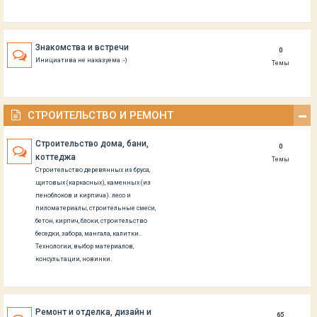
Знакомства и встречи
0
Инициатива не наказуема :-)
Темы
СТРОИТЕЛЬСТВО И РЕМОНТ
Строительство дома, бани,
0
коттеджа
Темы
Строительство деревянных из бруса,
щитовых (каркасных), каменных (из
пеноблоков и кирпича). лесо и
пиломатериалы, строительные смеси,
бетон, кирпич, блоки, строительство
беседки, забора, мангала, калитки..
Технологии, выбор материалов,
консультации, новинки.
Ремонт и отделка, дизайн и
65