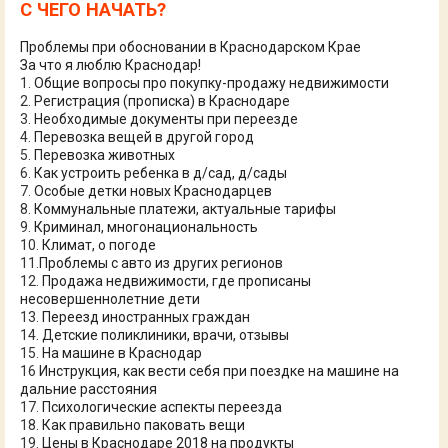
С ЧЕГО НАЧАТЬ?
Проблемы при обосновании в Краснодарском Крае
За что я люблю Краснодар!
1.
Общие вопросы про покупку-продажу недвижимости
2.
Регистрация (прописка) в Краснодаре
3.
Необходимые документы при переезде
4.
Перевозка вещей в другой город
5.
Перевозка животных
6.
Как устроить ребенка в д/сад, д/сады
7.
Особые детки новых Краснодарцев
8.
Коммунальные платежи, актуальные тарифы
9.
Криминал, многонациональность
10.
Климат, о погоде
11.
Проблемы с авто из других регионов
12.
Продажа недвижимости, где прописаны
несовершеннолетние дети
13.
Переезд иностранных граждан
14.
Детские поликлиники, врачи, отзывы
15.
На машине в Краснодар
16
Инструкция, как вести себя при поездке на машине на
дальние расстояния
17.
Психологические аспекты переезда
18.
Как правильно паковать вещи
19.
Цены в Краснодаре 2018 на продукты