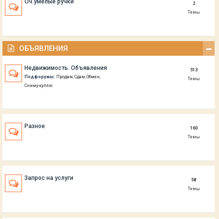
Оч.умелые ручки
2
Темы
ОБЪЯВЛЕНИЯ
Недвижимость. Объявления
513
Подфорумы:
Продам
,
Сдам
,
Обмен
,
Темы
Сниму-куплю
Разное
160
Темы
Запрос на услуги
58
Темы