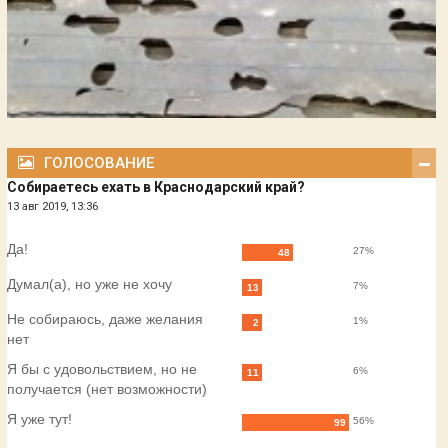
ГОЛОСОВАНИЕ
Собираетесь ехать в Краснодарский край?
13 авг 2019, 13:36
Да!
27%
48
Думал(а), но уже не хочу
7%
13
Не собираюсь, даже желания
1%
2
нет
Я бы с удовольствием, но не
6%
11
получается (нет возможности)
Я уже тут!
56%
99