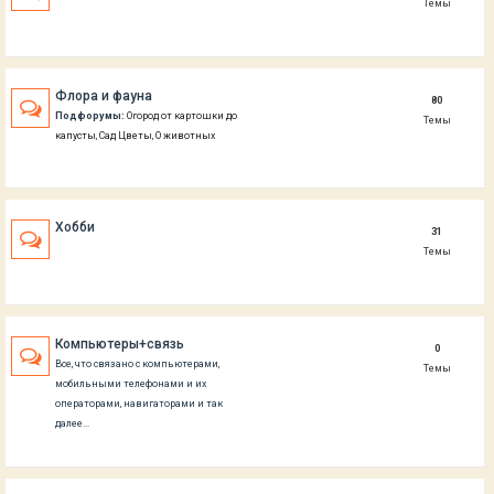
Темы
Флора и фауна
80
Подфорумы:
Огород от картошки до
Темы
капусты
,
Сад Цветы
,
О животных
Хобби
31
Темы
Компьютеры+связь
0
Все, что связано с компьютерами,
Темы
мобильными телефонами и их
операторами, навигаторами и так
далее...