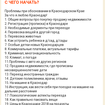
С ЧЕГО НАЧАТЬ?
Проблемы при обосновании в Краснодарском Крае
За что я люблю Краснодар!
1.
Общие вопросы про покупку-продажу недвижимости
2.
Регистрация (прописка) в Краснодаре
3.
Необходимые документы при переезде
4.
Перевозка вещей в другой город
5.
Перевозка животных
6.
Как устроить ребенка в д/сад, д/сады
7.
Особые детки новых Краснодарцев
8.
Коммунальные платежи, актуальные тарифы
9.
Криминал, многонациональность
10.
Климат, о погоде
11.
Проблемы с авто из других регионов
12.
Продажа недвижимости, где прописаны
несовершеннолетние дети
13.
Переезд иностранных граждан
14.
Детские поликлиники, врачи, отзывы
15.
На машине в Краснодар
16
Инструкция, как вести себя при поездке на машине на
дальние расстояния
17.
Психологические аспекты переезда
18.
Как правильно паковать вещи
19.
Цены в Краснодаре 2018 на продукты