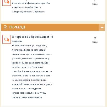
Интересная информация о крае. Вы
Темы
можете сами опубликовать
интересную новость в разделе
ПЕРЕЕЗД
О переезде в Краснодар и не
54
только
Темы
Как перевезти вещи, попутчики,
прописка...Желание затеряться
подальше от суеты, но в комфортных
условиях, возникает практически у
каждого человека, а проблема, куда
переехать жить в России для
спокойной жизни, многим покажется
сложной, но это не так. В стране есть
немало городов и поселений, где
можно обосноваться вдали от шума, и
каждый день наслаждаться
журчанием речек, пением птиц,
свежим дыханием природы.