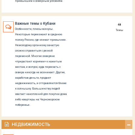
привыкшим к северным условиям.
Важные темы о Кубани
48
Особенности, плюсы-минусы.
Темы
Некоторые переезжают в среднюю
полосу России, где климат привычнее.
Немолодому организму зачастую
сложно справиться с резкой
переменой. Многие северяне
«прирастают корнями» к нажитым
местам, и вопрос, куда переехать с
севера никогда не возникает. Другие,
заработав деньги, продают
недвижимость, и отправляются ближе
к солнышку. Большинству людей
хватает накоплений для покупки дома
либо квартиры на Черноморском
побережье.
НЕДВИЖИМОСТЬ