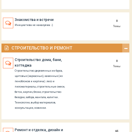
Знакомства и встречи
0
Инициатива не наказуема :-)
Темы
СТРОИТЕЛЬСТВО И РЕМОНТ
Строительство дома, бани,
0
коттеджа
Темы
Строительство деревянных из бруса,
щитовых (каркасных), каменных (из
пеноблоков и кирпича). лесо и
пиломатериалы, строительные смеси,
бетон, кирпич, блоки, строительство
беседки, забора, мангала, калитки..
Технологии, выбор материалов,
консультации, новинки.
Ремонт и отделка, дизайн и
65