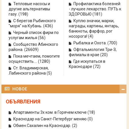
Тепловые насосы и
Профилактика болезней
другие альтернативы
- лучшее лекарство. ПУТЬ к
газу.
(
198
)
ЗДОРОВЬЮ
(
181
)
С берегов Рыбинского
Куплю значки, марки,
"моря" на Кубань.
(
436
)
награды, картины, янтарь,
банкноты, фарфор, рог
Черный список фирм по
носорога!
(
4
)
услугам жилья
(
56
)
Рыбалка и Охота.
(
700
)
Сообщество Абинского
района.
(
26609
)
Офтальмология Три-З,
филиалы в крае
(
20
)
Пока мечтаем, помогите
осуществить....
(
1280
)
Где искупаться в
Краснодаре
(
72
)
Ст. Владимирская,
Лабинского района
(
5
)
НОВОЕ
ОБЪЯВЛЕНИЯ
Апартаменты 3х ком. в Горячем ключе
(
18
)
Краснодар на Санкт-Петербург меняю
(0)
Обмен.Сахалин на Краснодар.
(
2
)