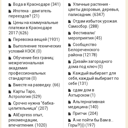
Вода в Краснодаре
(
341
)
Уличные растения -
цветы дворовые, деревья,
Ипотека - двигатель
палисадник.
(
6347
)
переездов?
(
21
)
Отдам избыток урожая.
Цены на коммунальные
Самосбор.
(
288
)
платежи в Краснодаре
2017
(
626
)
Фестивали/
мероприятия
(
45
)
Перевозка вещей
(
1931
)
Сообщество
Выполнение технических
Белореченского
условий НЭСК
(0)
района
(
12178
)
Обучение без границ:
Дизайн загородного
межрегиональная
дома под ключ
(0)
академия
профессиональных
Каждый выбирает для
стандартов
(0)
себя, каждый выбирает по
себе
(
131
)
Вместе на разведку.
(
66
)
сдам дом в
Карты Таро,
Ахтырском
(
1
)
Астрология
(
529
)
Альтернативная
Срочно нужна "бабка-
медицина
(
140
)
целительница"
(
207
)
Притчи.
(
204
)
AliExpress опыт,
рекомендации,
А не пойти бы Вам в...
впечатления.
(
1020
)
Горы?!)))
(
197
)