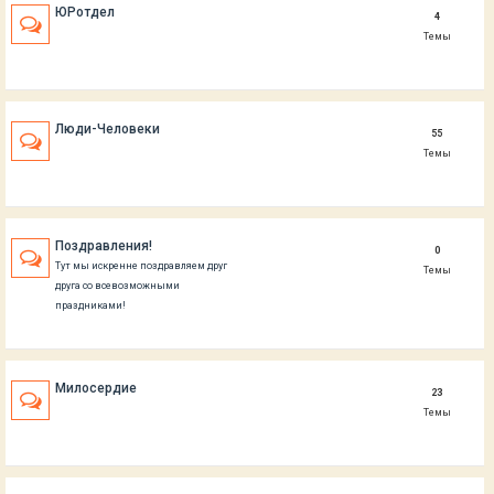
ЮРотдел
4
Темы
Люди-Человеки
55
Темы
Поздравления!
0
Тут мы искренне поздравляем друг
Темы
друга со всевозможными
праздниками!
Милосердие
23
Темы