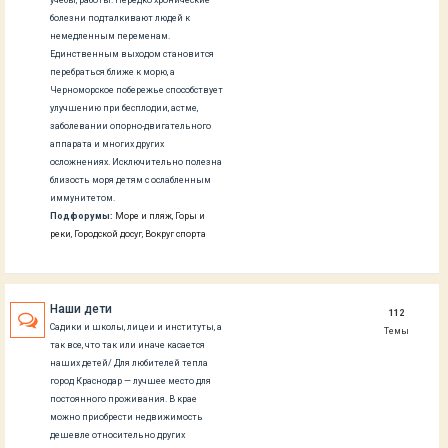
болезни подталкивают людей к
немедленным переменам.
Единственным выходом становится
перебраться ближе к морю, а
Черноморское побережье способствует
улучшению при бесплодии, астме,
заболевании опорно-двигательного
аппарата и многих других
осложнениях. Исключительно полезна
близость моря детям с ослабленным
иммунитетом.
Подфорумы:
Море и пляж
,
Горы и
реки
,
Городской досуг
,
Вокруг спорта
Наши дети
112
Садики и школы, лицеи и институты, а
Темы
так все, что так или иначе касается
наших детей/ Для любителей тепла
город Краснодар — лучшее место для
постоянного проживания. В крае
можно приобрести недвижимость
дешевле относительно других