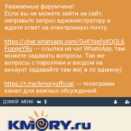
Уважаемые форумчане!
Если вы не можете зайти на сайт,
направьте запрос администратору и
ждите ответ на электронную почту.
https://chat.whatsapp.com/GvKYqefsKQOL6
FuxxjeYBu
--- ссылка на чат WhatsApp, там
можете задавать вопросы. Так же
вопросы с паролями и входом на
аккаунт задавайте там же( в лс админу)
https://t.me/kmoryofficial
--- телеграмм
канал для важных обсуждений.
ДОМОЙ
МЕНЮ
В
Р
Х
ЕГ
О
И
Д
С
Т