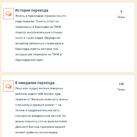
Истории переезда
0
Жизнь в Краснодаре глазами тех, кто
Темы
сюда переехал. Понять, стоит ли
переезжать в Краснодар на ПМЖ,
помогут многочисленные отзывы
сотен и тысяч людей. Обсуждение
вопросов, связанных с переездом в
Краснодар, советы авторов тем,
которые уже переехали на ПМЖ в
Краснодарский край
В ожидании переезда...
156
Рано или поздно жители северных
Темы
районов задают себе вопрос: куда
переехать? Желание изменить жизнь
к лучшему, а суровый климат — на
теплое и продолжительное лето
становится вожделенной мечтой. Но
важно помнить, что не всем жителям
Дальнего Востока приемлем жаркий
климат, особенно пенсионерам,