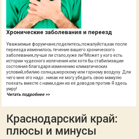
Хронические заболевания и переезд
Уважаемые форумчане,поделитесь,пожалуйста,как после
переезда изменилось течение вашего хронического
заболевания,лучше ли стало,хуже ли?Может у кого есть
истории чудесного излечения или хотя бы стабилизации
состояния благодаря изменению климатических
условий,обилию солнца,морскому или горному воздуху. Для
чего мне это надо...никак не могу убедить свою мамулю
поехать вместе с нами,один из её доводов против-Я здесь
умру!
Читать подробнее >>
Краснодарский край:
плюсы и минусы