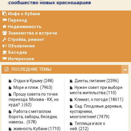
Р
А
Ц
Инфа о Кубани
И
Переезд
Я
Недвижимость
Знакомства и встречи
Стройка, ремонт
Объявления
Беседка
Интересное
ПОСЛЕДНИЕ ТЕМЫ
Отдых в Крыму
(
248
)
Диеты, питание
(
2396
)
Море и пляж.
(
7963
)
Нужен совет при выборе
места жительства
(
110
)
Прошу совета по точке
переезда. Москва - КК, но
Климат, о погоде
(
18611
)
куда? :)
(
62
)
Сад. Плодовые деревья,
Работа с металлом.
кустарники,
Ворота, заборы, беседки,
многолетние!
(
7479
)
навесы...
(
578
)
Теплица и все о
живность Кубани
(
1710
)
ней.
(
212
)