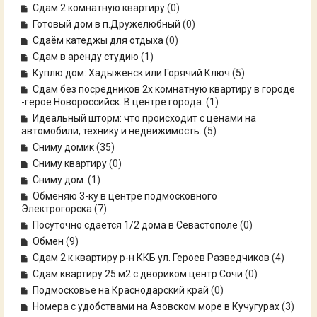
Сдам 2 комнатную квартиру
(0)
Готовый дом в п.Дружелюбный
(0)
Сдаём катеджы для отдыха
(0)
Сдам в аренду студию
(
1
)
Куплю дом: Хадыженск или Горячий Ключ
(
5
)
Сдам без посредников 2х комнатную квартиру в городе
-герое Новороссийск. В центре города.
(
1
)
Идеальный шторм: что происходит с ценами на
автомобили, технику и недвижимость.
(
5
)
Сниму домик
(
35
)
Сниму квартиру
(0)
Сниму дом.
(
1
)
Обменяю 3-ку в центре подмосковного
Электрогорска
(
7
)
Посуточно сдается 1/2 дома в Севастополе
(0)
Обмен
(
9
)
Сдам 2 к.квартиру р-н ККБ ул. Героев Разведчиков
(
4
)
Сдам квартиру 25 м2 с двориком центр Сочи
(0)
Подмосковье на Краснодарский край
(0)
Номера с удобствами на Азовском море в Кучугурах
(
3
)