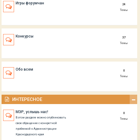
Игры форумчан
24
Темы
Конкурсы
37
Темы
Обо всем
0
Темы
ИНТЕРЕСНОЕ
МЭР, услышь нас!
0
В этом разделе можно опубликовать
Темы
свое обращение с конкретной
проблемой к Администрации
Краснодарского края