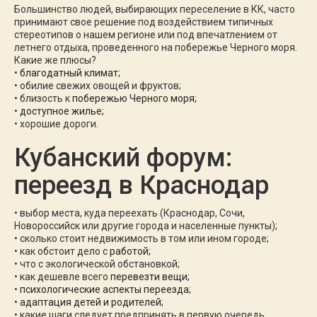
Большинство людей, выбирающих переселение в КК, часто
принимают свое решение под воздействием типичных
стереотипов о нашем регионе или под впечатлением от
летнего отдыха, проведенного на побережье Черного моря.
Какие же плюсы?
•
благодатный климат;
• обилие свежих овощей и фруктов;
• близость к
побережью Черного моря;
•
доступное жилье;
• хорошие дороги.
Кубанский форум:
переезд в Краснодар
• выбор места, куда переехать (Краснодар, Сочи,
Новороссийск или другие города и населенные пункты);
• сколько стоит недвижимость в том или ином городе;
• как обстоит дело с
работой;
• что с экологической обстановкой;
• как дешевле всего
перевезти вещи;
•
психологические аспекты переезда;
•
адаптация детей и родителей;
• какие шаги следует предпринять в первую очередь.