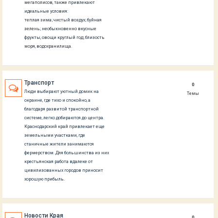
мегаполисов, также привлекают
идеальные условия:
теплая зима; чистый воздух; буйная
зелень; необыкновенно вкусные
фрукты, овощи круглый год; близость
моря, водохранилища.
Транспорт
0
Люди выбирают уютный домик на
Темы
окраине, где тихо и спокойно, а
благодаря развитой транспортной
системе, легко добираются до центра.
Краснодарский край привлекает еще
земельными участками, где
станичные жители занимаются
фермерством. Для большинства из них
крестьянская работа вдалеке от
цивилизованных городов приносит
хорошую прибыль.
Новости Края
0