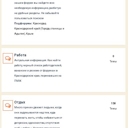
нашем форуме вы найдете всю
необходимую информацию, разбитую
на удобные разделы. Не забывайте
пользоваться поиском
Подфорумы:
Краснодар
,
Краснодарский край (Города, станицы и
Адыгея)
,
Крым
Работа
0
Актуальная информация. Как найти
Темы
работу, черный список работодателей,
вакансии и резюме от форумчан в
Краснодарском крае, переехавших на
ПМЖ
Отдых
158
Много причин движет людьми, когда
Темы
они задумываются над тем, куда
переехать жить, чтобы избавиться от
депрессии, одиночества, отсутствия
учебы, работы. Нередко хронические