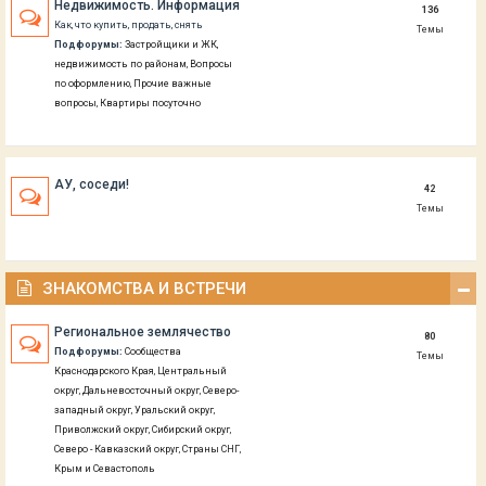
Недвижимость. Информация
136
Как, что купить, продать, снять
Темы
Подфорумы:
Застройщики и ЖК,
недвижимость по районам
,
Вопросы
по оформлению
,
Прочие важные
вопросы
,
Квартиры посуточно
АУ, соседи!
42
Темы
ЗНАКОМСТВА И ВСТРЕЧИ
Региональное землячество
80
Подфорумы:
Сообщества
Темы
Краснодарского Края
,
Центральный
округ
,
Дальневосточный округ
,
Северо-
западный округ
,
Уральский округ
,
Приволжский округ
,
Сибирский округ
,
Северо - Кавказский округ
,
Страны СНГ
,
Крым и Севастополь