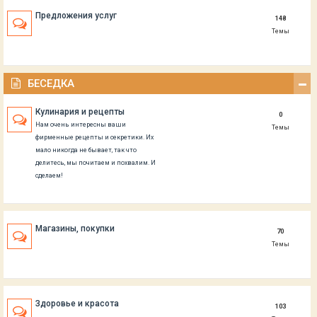
Предложения услуг
148
Темы
БЕСЕДКА
Кулинария и рецепты
0
Нам очень интересны ваши
Темы
фирменные рецепты и секретики. Их
мало никогда не бывает, так что
делитесь, мы почитаем и похвалим. И
сделаем!
Магазины, покупки
70
Темы
Здоровье и красота
103