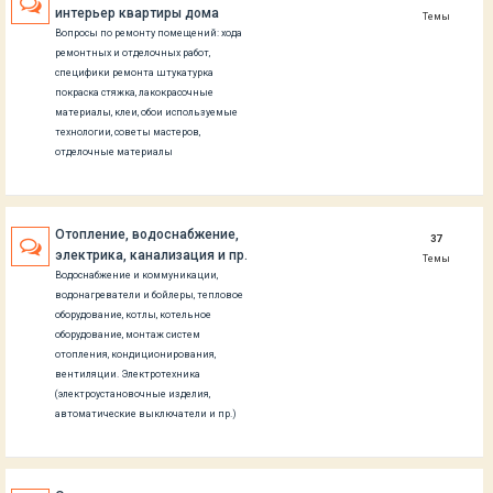
интерьер квартиры дома
Темы
Вопросы по ремонту помещений: хода
ремонтных и отделочных работ,
специфики ремонта штукатурка
покраска стяжка, лакокрасочные
материалы, клеи, обои используемые
технологии, советы мастеров,
отделочные материалы
Отопление, водоснабжение,
37
электрика, канализация и пр.
Темы
Водоснабжение и коммуникации,
водонагреватели и бойлеры, тепловое
оборудование, котлы, котельное
оборудование, монтаж систем
отопления, кондиционирования,
вентиляции. Электротехника
(электроустановочные изделия,
автоматические выключатели и пр.)