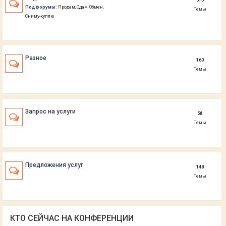
513
Подфорумы:
Продам
,
Сдам
,
Обмен
,
Темы
Сниму-куплю
Разное
160
Темы
Запрос на услуги
58
Темы
Предложения услуг
148
Темы
КТО СЕЙЧАС НА КОНФЕРЕНЦИИ