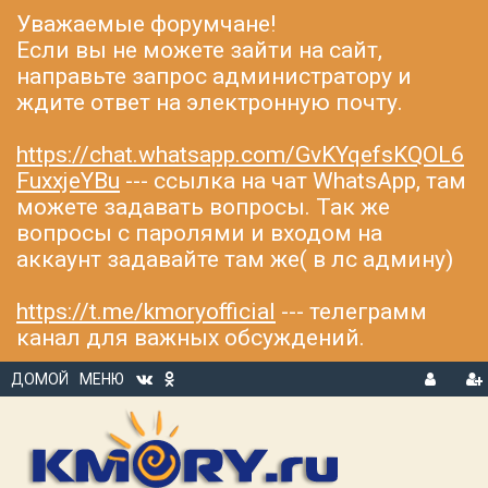
Уважаемые форумчане!
Если вы не можете зайти на сайт,
направьте запрос администратору и
ждите ответ на электронную почту.
https://chat.whatsapp.com/GvKYqefsKQOL6
FuxxjeYBu
--- ссылка на чат WhatsApp, там
можете задавать вопросы. Так же
вопросы с паролями и входом на
аккаунт задавайте там же( в лс админу)
https://t.me/kmoryofficial
--- телеграмм
канал для важных обсуждений.
ДОМОЙ
МЕНЮ
В
Р
Х
ЕГ
О
И
Д
С
Т