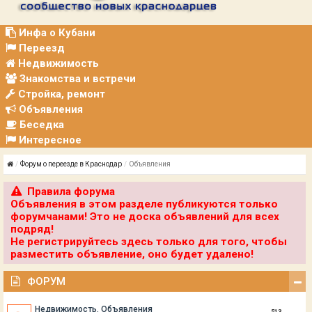
Р
А
Ц
Инфа о Кубани
И
Переезд
Я
Недвижимость
Знакомства и встречи
Стройка, ремонт
Объявления
Беседка
Интересное
Форум о переезде в Краснодар
Объявления
Правила форума
Объявления в этом разделе публикуются только
форумчанами! Это не доска объявлений для всех
подряд!
Не регистрируйтесь здесь только для того, чтобы
разместить объявление, оно будет удалено!
ФОРУМ
Недвижимость. Объявления