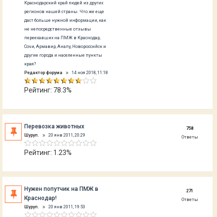
Краснодарский край людей из других
регионов нашей страны. Что же еще
даст больше нужной информации, как
не непосредственные отзывы
переехавших на ПМЖ в Краснодар,
Сочи, Армавир, Анапу, Новороссийск и
другие города и населенные пункты
края?
Редактор форума
14 ноя 2018, 11:18
Рейтинг: 78.3%
Перевозка животных
758
Шуруп.
20 янв 2011, 20:29
Ответы
Рейтинг: 1.23%
Нужен попутчик на ПМЖ в
271
Краснодар!
Ответы
Шуруп.
20 янв 2011, 19:53