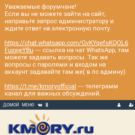
Уважаемые форумчане!
Если вы не можете зайти на сайт,
направьте запрос администратору и
ждите ответ на электронную почту.
https://chat.whatsapp.com/GvKYqefsKQOL6
FuxxjeYBu
--- ссылка на чат WhatsApp, там
можете задавать вопросы. Так же
вопросы с паролями и входом на
аккаунт задавайте там же( в лс админу)
https://t.me/kmoryofficial
--- телеграмм
канал для важных обсуждений.
ДОМОЙ
МЕНЮ
В
Р
Х
ЕГ
О
И
Д
С
Т