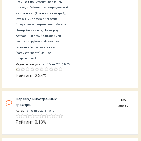
начинает мониторить варианты
переезда. Собственно вопрос, а если бы
не Краснодар (Краснодарский край),
куда бы Вы переехали? Россия
(популярные направления - Москва,
Питер, Калининград, Белгород,
Астрахань и проч.), ближнее или
дальнее зарубежье. Насколько
серьезно Вы рассматривали
(рассматриваете) данное
направление?
Редактор форума
07 фев 2017, 19:22
Рейтинг: 2.24%
Переезд иностранных
105
граждан
Ответы
Артем
09 янв 2013, 15:10
Рейтинг: 0.13%