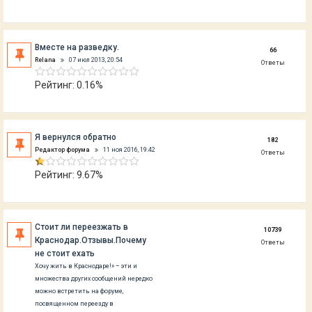
Вместе на разведку.
66
Relana
07 июл 2013, 20:54
Ответы
Рейтинг: 0.16%
Я вернулся обратно
182
Редактор форума
11 ноя 2016, 19:42
Ответы
Рейтинг: 9.67%
Стоит ли переезжать в
10739
Краснодар.Отзывы.Почему
Ответы
не стоит ехать
Хочу жить в Краснодаре!» – эти и
множества других сообщений нередко
можно встретить на форуме,
посвященном переезду в