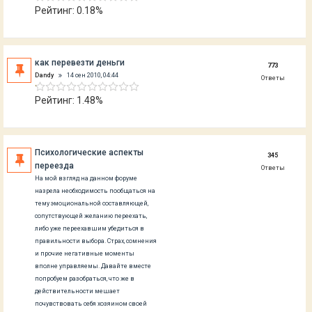
Рейтинг: 0.18%
как перевезти деньги
773
Dandy
14 сен 2010, 04:44
Ответы
Рейтинг: 1.48%
Психологические аспекты
345
переезда
Ответы
На мой взгляд на данном форуме
назрела необходимость пообщаться на
тему эмоциональной составляющей,
сопутствующей желанию переехать,
либо уже переехавшим убедиться в
правильности выбора. Страх, сомнения
и прочие негативные моменты
вполне управляемы. Давайте вместе
попробуем разобраться, что же в
действительности мешает
почувствовать себя хозяином своей