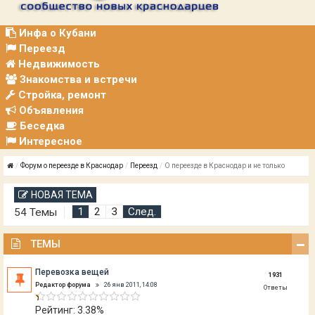
Р
А
Ц
Инфа о Кубани
И
Переезд
Я
Недвижимость
Знакомства и встречи
Стройка, ремонт
Объявления
Беседка
Интересное
Форум о переезде в Краснодар
Переезд
О переезде в Краснодар и не только
НОВАЯ ТЕМА
1
2
3
След.
54 Темы
ТЕМЫ
Перевозка вещей
1931
Редактор форума
26 янв 2011, 14:08
Ответы
Рейтинг: 3.38%