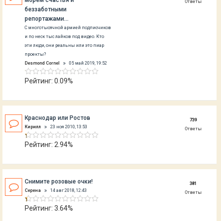
морем счастья и
Ответы
беззаботными
репортажами...
С многотысячной армией подписчиков
и по неск тыс лайков под видео. Кто
эти люди, они реальны или это пиар
проекты?
Desmond Cornel
05 май 2019, 19:52
Рейтинг: 0.09%
Краснодар или Ростов
739
Кирилл
23 ноя 2010, 13:53
Ответы
Рейтинг: 2.94%
Снимите розовые очки!
381
Серена
14 авг 2018, 12:43
Ответы
Рейтинг: 3.64%