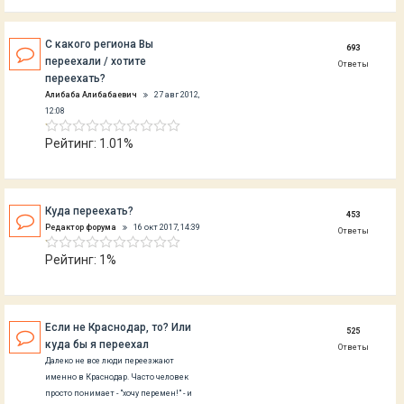
С какого региона Вы
693
переехали / хотите
Ответы
переехать?
Алибаба Алибабаевич
27 авг 2012,
12:08
Рейтинг: 1.01%
Куда переехать?
453
Редактор форума
16 окт 2017, 14:39
Ответы
Рейтинг: 1%
Если не Краснодар, то? Или
525
куда бы я переехал
Ответы
Далеко не все люди переезжают
именно в Краснодар. Часто человек
просто понимает - "хочу перемен!" - и