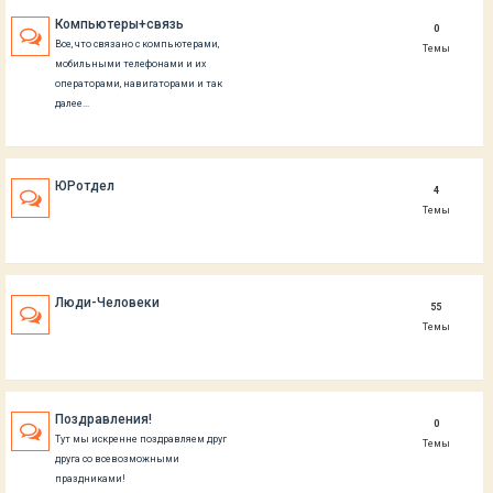
Компьютеры+связь
0
Все, что связано с компьютерами,
Темы
мобильными телефонами и их
операторами, навигаторами и так
далее...
ЮРотдел
4
Темы
Люди-Человеки
55
Темы
Поздравления!
0
Тут мы искренне поздравляем друг
Темы
друга со всевозможными
праздниками!