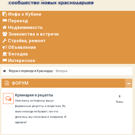
Р
А
Ц
Инфа о Кубани
И
Переезд
Я
Недвижимость
Знакомства и встречи
Стройка, ремонт
Объявления
Беседка
Интересное
Форум о переезде в Краснодар
Беседка
ФОРУМ
Кулинария и рецепты
0
Нам очень интересны ваши
Темы
фирменные рецепты и секретики. Их
мало никогда не бывает, так что
делитесь, мы почитаем и похвалим. И
сделаем!