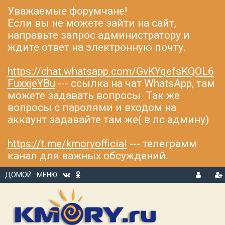
Уважаемые форумчане!
Если вы не можете зайти на сайт,
направьте запрос администратору и
ждите ответ на электронную почту.
https://chat.whatsapp.com/GvKYqefsKQOL6
FuxxjeYBu
--- ссылка на чат WhatsApp, там
можете задавать вопросы. Так же
вопросы с паролями и входом на
аккаунт задавайте там же( в лс админу)
https://t.me/kmoryofficial
--- телеграмм
канал для важных обсуждений.
ДОМОЙ
МЕНЮ
В
Р
Х
ЕГ
О
И
Д
С
Т