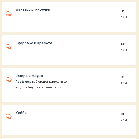
Магазины, покупки
70
Темы
Здоровье и красота
103
Темы
Флора и фауна
80
Подфорумы:
Огород от картошки до
Темы
капусты
,
Сад Цветы
,
О животных
Хобби
31
Темы