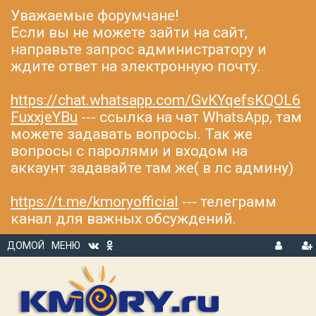
Уважаемые форумчане!
Если вы не можете зайти на сайт,
направьте запрос администратору и
ждите ответ на электронную почту.
https://chat.whatsapp.com/GvKYqefsKQOL6
FuxxjeYBu
--- ссылка на чат WhatsApp, там
можете задавать вопросы. Так же
вопросы с паролями и входом на
аккаунт задавайте там же( в лс админу)
https://t.me/kmoryofficial
--- телеграмм
канал для важных обсуждений.
ДОМОЙ
МЕНЮ
В
Р
Х
ЕГ
О
И
Д
С
Т