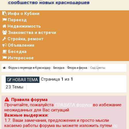
Р
А
Ц
Инфа о Кубани
И
Переезд
Я
Недвижимость
Знакомства и встречи
Стройка, ремонт
Объявления
Беседка
Интересное
Форум о переезде в Краснодар
Беседка
Флора и фауна
Сад Цветы
Страница
1
из
1
НОВАЯ ТЕМА
23 Темы
Правила форума
Прочитайте, пожалуйста
ПРАВИЛА форума
во избежание
неожиданных для Вас ситуаций
Важные выдержки:
1.7. Ваши замечания, предложения и просто мысли
касаемо работы форума вы можете изложить путем
лс