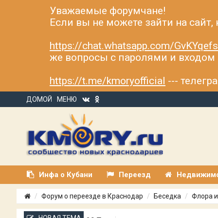
Уважаемые форумчане!
Если вы не можете зайти на сайт,
https://chat.whatsapp.com/GvKYqe
же вопросы с паролями и входом н
https://t.me/kmoryofficial
--- телег
ДОМОЙ
МЕНЮ
Инфа о Кубани
Переезд
Недвижим
Форум о переезде в Краснодар
Беседка
Флора и