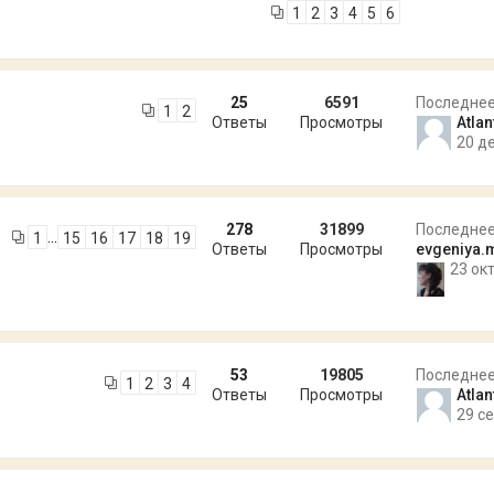
1
2
3
4
5
6
25
6591
Последне
1
2
Ответы
Просмотры
Atla
20 де
278
31899
Последне
…
1
15
16
17
18
19
Ответы
Просмотры
evgeniya.
23 окт
53
19805
Последне
1
2
3
4
Ответы
Просмотры
Atla
29 се