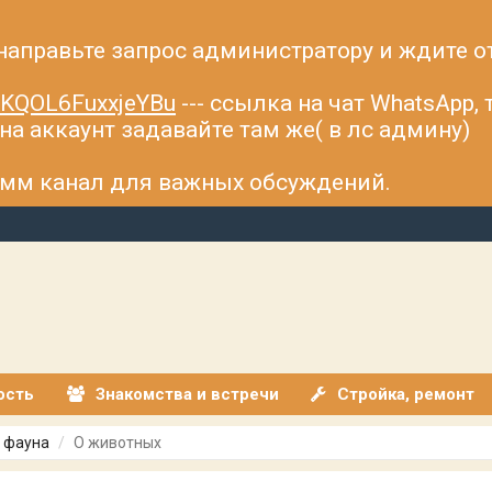
 направьте запрос администратору и ждите о
fsKQOL6FuxxjeYBu
--- ссылка на чат WhatsApp,
а аккаунт задавайте там же( в лс админу)
рамм канал для важных обсуждений.
ость
Знакомства и встречи
Стройка, ремонт
 фауна
О животных