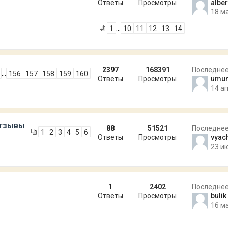
Ответы
Просмотры
albe
18 м
…
1
10
11
12
13
14
2397
168391
Последне
…
156
157
158
159
160
Ответы
Просмотры
umu
14 ап
отзывы
88
51521
Последне
1
2
3
4
5
6
Ответы
Просмотры
vyac
23 и
1
2402
Последне
Ответы
Просмотры
bulik
16 м