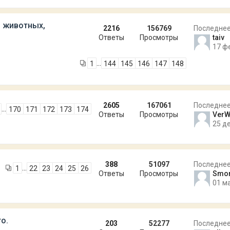
 животных,
2216
156769
Последне
Ответы
Просмотры
taiv
17 ф
…
1
144
145
146
147
148
2605
167061
Последне
…
170
171
172
173
174
Ответы
Просмотры
VerW
25 де
388
51097
Последне
…
1
22
23
24
25
26
Ответы
Просмотры
Smor
01 м
о.
203
52277
Последне