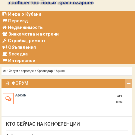
Р
А
Ц
Инфа о Кубани
И
Переезд
Я
Недвижимость
Знакомства и встречи
Стройка, ремонт
Объявления
Беседка
Интересное
Форум о переезде в Краснодар
Архив
ФОРУМ
Архив
643
Темы
КТО СЕЙЧАС НА КОНФЕРЕНЦИИ