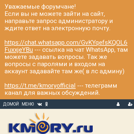
Уважаемые форумчане!
Если вы не можете зайти на сайт,
направьте запрос администратору и
ждите ответ на электронную почту.
https://chat.whatsapp.com/GvKYqefsKQOL6
FuxxjeYBu
--- ссылка на чат WhatsApp, там
можете задавать вопросы. Так же
вопросы с паролями и входом на
аккаунт задавайте там же( в лс админу)
https://t.me/kmoryofficial
--- телеграмм
канал для важных обсуждений.
ДОМОЙ
МЕНЮ
В
Р
Х
ЕГ
О
И
Д
С
Т