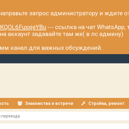
 направьте запрос администратору и ждите о
fsKQOL6FuxxjeYBu
--- ссылка на чат WhatsApp,
а аккаунт задавайте там же( в лс админу)
рамм канал для важных обсуждений.
ость
Знакомства и встречи
Стройка, ремонт
 переезда