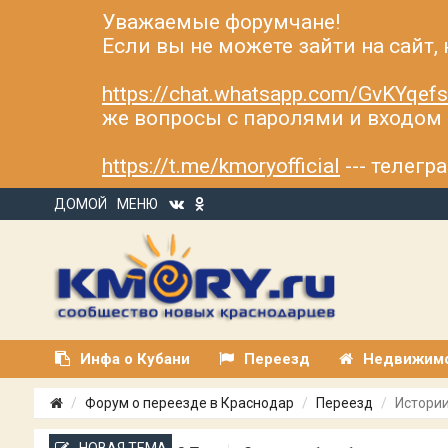
Уважаемые форумчане!
Если вы не можете зайти на сайт,
https://chat.whatsapp.com/GvKYqe
же вопросы с паролями и входом н
https://t.me/kmoryofficial
--- телег
ДОМОЙ
МЕНЮ
Инфа о Кубани
Переезд
Недвижим
Форум о переезде в Краснодар
Переезд
Истории