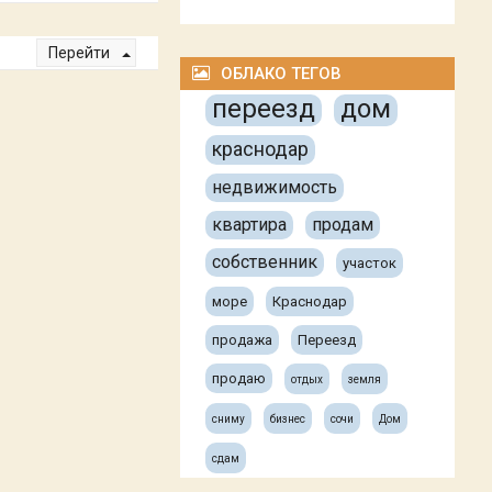
Перейти
ОБЛАКО ТЕГОВ
переезд
дом
краснодар
недвижимость
квартира
продам
собственник
участок
море
Краснодар
продажа
Переезд
продаю
отдых
земля
сниму
бизнес
сочи
Дом
сдам