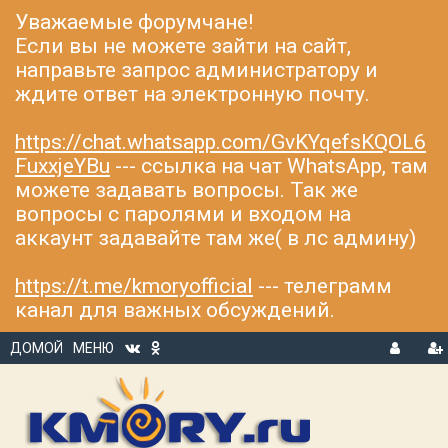
Уважаемые форумчане!
Если вы не можете зайти на сайт,
направьте запрос администратору и
ждите ответ на электронную почту.
https://chat.whatsapp.com/GvKYqefsKQOL6
FuxxjeYBu
--- ссылка на чат WhatsApp, там
можете задавать вопросы. Так же
вопросы с паролями и входом на
аккаунт задавайте там же( в лс админу)
https://t.me/kmoryofficial
--- телеграмм
канал для важных обсуждений.
ДОМОЙ
МЕНЮ
В
Р
Х
ЕГ
О
И
Д
С
Т