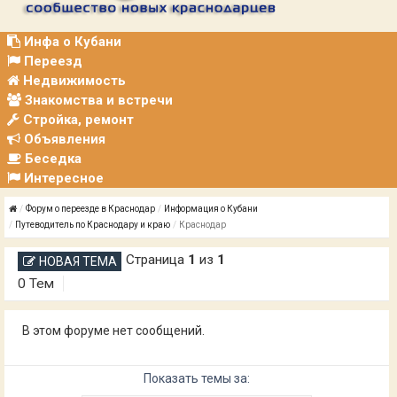
Р
А
Ц
Инфа о Кубани
И
Переезд
Я
Недвижимость
Знакомства и встречи
Стройка, ремонт
Объявления
Беседка
Интересное
Форум о переезде в Краснодар
Информация о Кубани
Путеводитель по Краснодару и краю
Краснодар
Страница
1
из
1
НОВАЯ ТЕМА
0 Тем
В этом форуме нет сообщений.
Показать темы за: