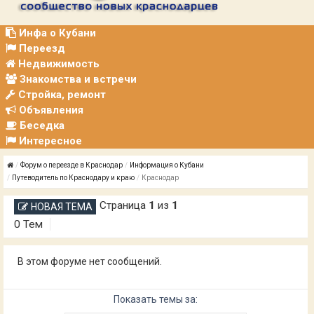
Р
А
Ц
Инфа о Кубани
И
Переезд
Я
Недвижимость
Знакомства и встречи
Стройка, ремонт
Объявления
Беседка
Интересное
Форум о переезде в Краснодар
Информация о Кубани
Путеводитель по Краснодару и краю
Краснодар
Страница
1
из
1
НОВАЯ ТЕМА
0 Тем
В этом форуме нет сообщений.
Показать темы за: