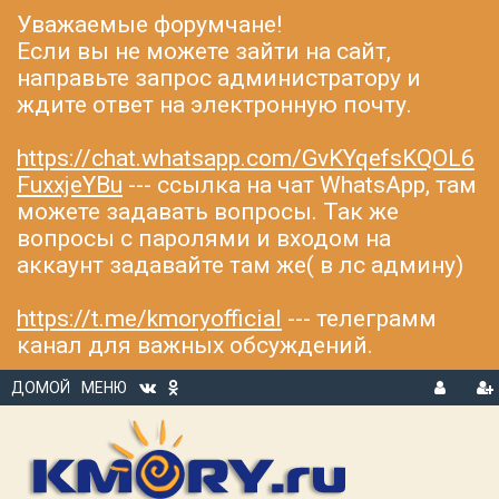
Уважаемые форумчане!
Если вы не можете зайти на сайт,
направьте запрос администратору и
ждите ответ на электронную почту.
https://chat.whatsapp.com/GvKYqefsKQOL6
FuxxjeYBu
--- ссылка на чат WhatsApp, там
можете задавать вопросы. Так же
вопросы с паролями и входом на
аккаунт задавайте там же( в лс админу)
https://t.me/kmoryofficial
--- телеграмм
канал для важных обсуждений.
ДОМОЙ
МЕНЮ
В
Р
Х
ЕГ
О
И
Д
С
Т