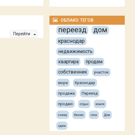
ОБЛАКО ТЕГОВ
переезд
дом
Перейти
краснодар
недвижимость
квартира
продам
собственник
участок
море
Краснодар
продажа
Переезд
продаю
отдых
земля
сниму
бизнес
сочи
Дом
сдам