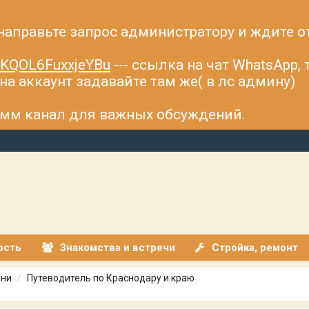
 направьте запрос администратору и ждите о
fsKQOL6FuxxjeYBu
--- ссылка на чат WhatsApp,
а аккаунт задавайте там же( в лс админу)
рамм канал для важных обсуждений.
ость
Знакомства и встречи
Стройка, ремонт
ани
Путеводитель по Краснодару и краю