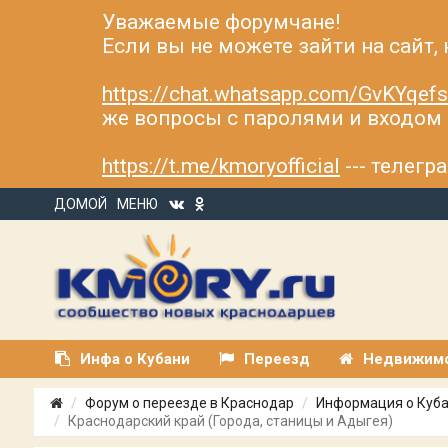
Уважаемые форумчане!
Если вы не можете зайти на сайт,
https://chat.whatsapp.com/GvKYqe
же вопросы с паролями и входом н
https://t.me/kmoryofficial
--- телег
ДОМОЙ
МЕНЮ
Инфа о Кубани
Переезд
Недвижим
Форум о переезде в Краснодар
Информация о Куб
Краснодарский край (Города, станицы и Адыгея)