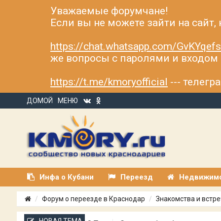
Уважаемые форумчане!
Если вы не можете зайти на сайт,
https://chat.whatsapp.com/GvKYqe
же вопросы с паролями и входом н
https://t.me/kmoryofficial
--- телег
ДОМОЙ
МЕНЮ
Инфа о Кубани
Переезд
Недвижим
Форум о переезде в Краснодар
Знакомства и встре