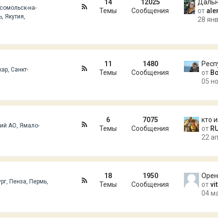
14
12025
сомольск-на-
Темы
Сообщения
от
ale
, Якутия,
28 янв
11
1480
Респ
ар, Санкт-
Темы
Сообщения
от
В
05 но
6
7075
кий АО, Ямало-
Темы
Сообщения
от
R
22 ап
18
1950
рг, Пенза, Пермь,
Темы
Сообщения
от
vi
04 м