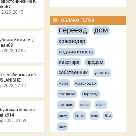
Дальневосточники на Кубани! Д…
nka67
 2025, 20:15
ОБЛАКО ТЕГОВ
переезд
дом
ублика Коми тут;)
краснодар
ован69
я 2023, 12:05
недвижимость
квартира
продам
собственник
участок
кто из Челябинска и области?
USLANISHE
море
Краснодар
р 2023, 22:10
продажа
Переезд
продаю
отдых
земля
Оренбургская область - заходи!
talik914
сниму
бизнес
сочи
Дом
ар 2021, 21:59
сдам