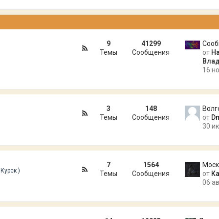
9
41299
Темы
Сообщения
от
Н
Влад
16 но
3
148
Волг
Темы
Сообщения
от
Dm
30 и
7
1564
Моск
Курск )
Темы
Сообщения
от
К
06 ав