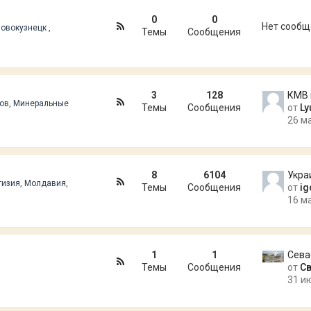
0
0
Нет сооб
Новокузнецк ,
Темы
Сообщения
3
128
тов, Минеральные
Темы
Сообщения
от
Ly
26 м
8
6104
Укра
гизия, Молдавия,
Темы
Сообщения
от
ig
16 м
1
1
Темы
Сообщения
от
С
31 и