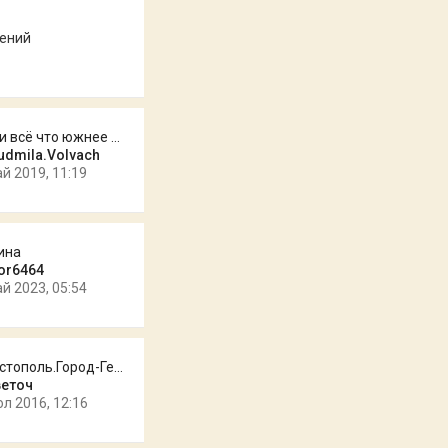
щений
КМВ и всё что южнее Отписывае…
udmila.Volvach
ай 2019, 11:19
ина
or6464
ай 2023, 05:54
Севастополь.Город-Герой.
веточ
юл 2016, 12:16