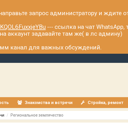
 направьте запрос администратору и ждите о
fsKQOL6FuxxjeYBu
--- ссылка на чат WhatsApp,
а аккаунт задавайте там же( в лс админу)
рамм канал для важных обсуждений.
ость
Знакомства и встречи
Стройка, ремонт
чи
Региональное землячество