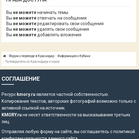
Вы
не можете
начинать темы
Вы
не можете
отвечать на сообщения
Вы
не можете
редактировать свои сообщения
Вы
не можете
удалять свои сообщения
Вы
не можете
добавлять вложения
Форум о переезде в Краснодар
Информация о Кубани
Путеводитель по Краснодару и краю
СОГЛАШЕНИЕ
Ресурс
kmory.ru
является частной собственностью.
Копирование текстов, авторских фотографий возможно только с
активной ссылкой на источник.
KMORY.ru
не несет ответственности за высказывания третьих
лиц.
Отправляя любую форму на сайте, вы соглашаетесь с
политикой
конфиденциальности
данного сайта