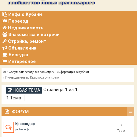
Р
А
Ц
Инфа о Кубани
И
Переезд
Я
Недвижимость
Знакомства и встречи
Стройка, ремонт
Объявления
Беседка
Интересное
Форум о переезде в Краснодар
Информация о Кубани
Путеводитель по Краснодару и краю
Страница
1
из
1
НОВАЯ ТЕМА
1 Тема
ФОРУМ
Краснодар
0
районы, фото
Темы