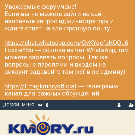
Уважаемые форумчане!
Если вы не можете зайти на сайт,
направьте запрос администратору и
ждите ответ на электронную почту.
https://chat.whatsapp.com/GvKYqefsKQOL6
FuxxjeYBu
--- ссылка на чат WhatsApp, там
можете задавать вопросы. Так же
вопросы с паролями и входом на
аккаунт задавайте там же( в лс админу)
https://t.me/kmoryofficial
--- телеграмм
канал для важных обсуждений.
ДОМОЙ
МЕНЮ
В
Р
Х
ЕГ
О
И
Д
С
Т