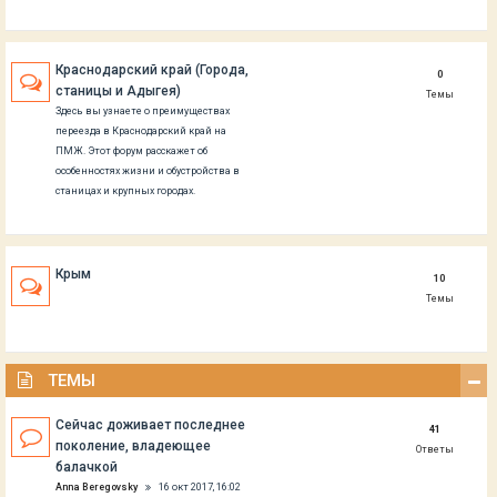
Краснодарский край (Города,
0
станицы и Адыгея)
Темы
Здесь вы узнаете о преимуществах
переезда в Краснодарский край на
ПМЖ. Этот форум расскажет об
особенностях жизни и обустройства в
станицах и крупных городах.
Крым
10
Темы
ТЕМЫ
Сейчас доживает последнее
41
поколение, владеющее
Ответы
балачкой
Anna Beregovsky
16 окт 2017, 16:02