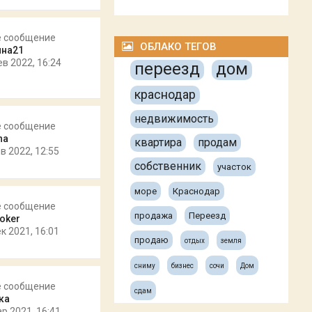
е сообщение
ОБЛАКО ТЕГОВ
ина21
ев 2022, 16:24
переезд
дом
краснодар
недвижимость
е сообщение
na
квартира
продам
в 2022, 12:55
собственник
участок
море
Краснодар
е сообщение
продажа
Переезд
oker
к 2021, 16:01
продаю
отдых
земля
сниму
бизнес
сочи
Дом
е сообщение
сдам
ка
ар 2021, 16:41