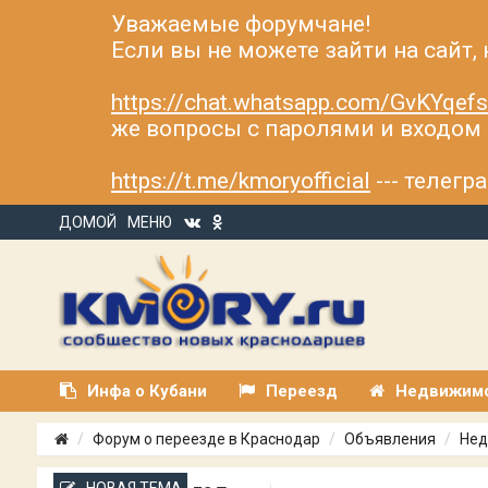
Уважаемые форумчане!
Если вы не можете зайти на сайт,
https://chat.whatsapp.com/GvKYqe
же вопросы с паролями и входом н
https://t.me/kmoryofficial
--- телег
ДОМОЙ
МЕНЮ
Инфа о Кубани
Переезд
Недвижим
Форум о переезде в Краснодар
Объявления
Нед