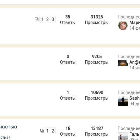
35
31325
Последне
1
2
3
Ответы
Просмотры
Мар
14 ф
0
9205
Последне
Ответы
Просмотры
An@
14 ян
1
10690
Последне
Ответы
Просмотры
Sash
04 де
жностью
18
13187
Последне
1
2
Ответы
Просмотры
Галь
стная,
02 м