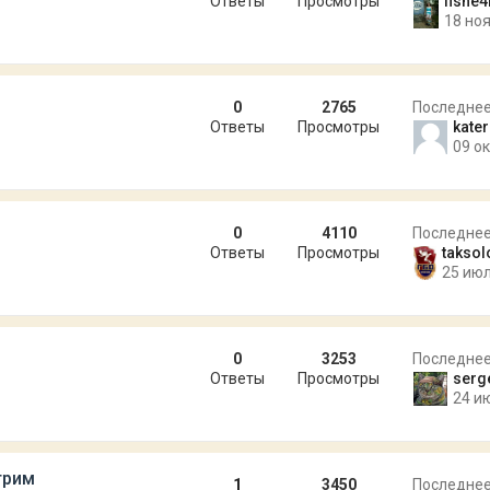
Ответы
Просмотры
fishe
18 ноя
0
2765
Последне
Ответы
Просмотры
kater
09 ок
0
4110
Последне
Ответы
Просмотры
taksol
25 июл
0
3253
Последне
Ответы
Просмотры
serg
24 и
трим
1
3450
Последне