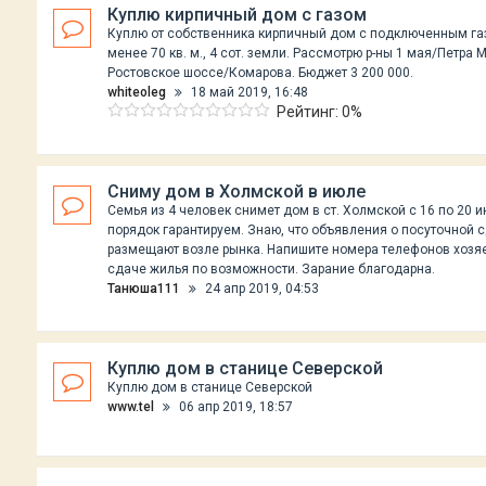
Куплю кирпичный дом с газом
Куплю от собственника кирпичный дом с подключенным га
менее 70 кв. м., 4 сот. земли. Рассмотрю р-ны 1 мая/Петра
Ростовское шоссе/Комарова. Бюджет 3 200 000.
whiteoleg
18 май 2019, 16:48
Рейтинг: 0%
Сниму дом в Холмской в июле
Семья из 4 человек снимет дом в ст. Холмской с 16 по 20 и
порядок гарантируем. Знаю, что объявления о посуточной 
размещают возле рынка. Напишите номера телефонов хозя
сдаче жилья по возможности. Зарание благодарна.
Танюша111
24 апр 2019, 04:53
Куплю дом в станице Северской
Куплю дом в станице Северской
www.tel
06 апр 2019, 18:57