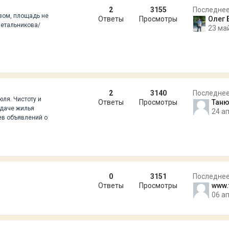
2
3155
Последне
зом, площадь не
Ответы
Просмотры
Олег 
 Метальникова/
23 май
2
3140
Последне
юля. Чистоту и
Ответы
Просмотры
Тан
сдаче жилья
24 ап
ев объявлений о
0
3151
Последне
Ответы
Просмотры
www.
06 ап