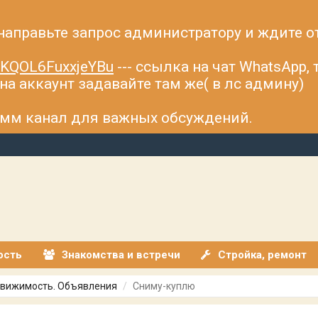
 направьте запрос администратору и ждите о
fsKQOL6FuxxjeYBu
--- ссылка на чат WhatsApp,
а аккаунт задавайте там же( в лс админу)
рамм канал для важных обсуждений.
ость
Знакомства и встречи
Стройка, ремонт
вижимость. Объявления
Сниму-куплю