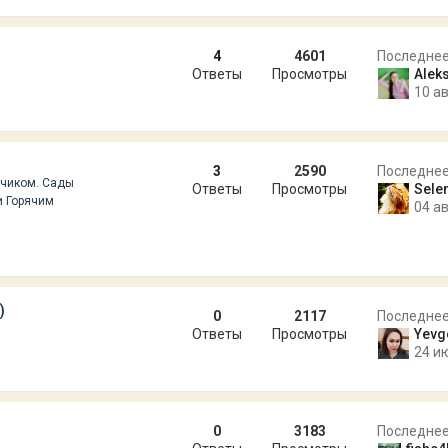
4
4601
Последне
Ответы
Просмотры
Alek
10 ав
3
2590
Последне
нчиком. Сады
Ответы
Просмотры
Sele
и Горячим
04 ав
)
0
2117
Последне
Ответы
Просмотры
Yevg
24 и
0
3183
Последне