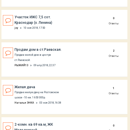
Участок ИЖС 7,5 сот.
0
Краснодар (х. Ленина)
Ответы
joy
10 ноя 2018, 17:50
Продам дом в ст.Раевская.
2
Продам жилой дом в центре
Ответы
ст.Раевской.
РЫЖИЙ13
09 апр 2018, 22:37
Жилая дача
1
Продаю жилую дачу на Ростовском
Ответы
шоссе - 10 км. 1 650 000р.
Наталья ЭНКА
03 ноя 2018, 16:38
2-комн. кв 69 кв.м, ЖК
0