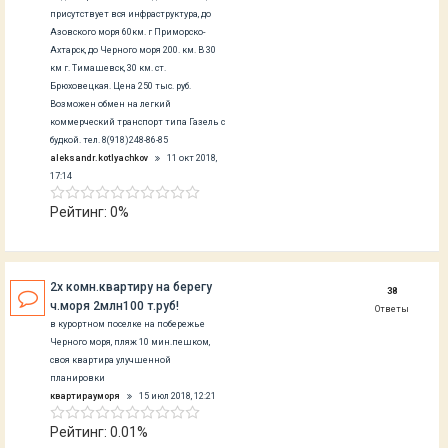
присутствует вся инфраструктура, до
Азовского моря 60км. г Приморско-
Ахтарск, до Черного моря 200. км. В 30
км г. Тимашевск, 30 км. ст.
Брюховецкая. Цена 250 тыс. руб.
Возможен обмен на легкий
коммерческий транспорт типа Газель с
будкой. тел. 8(918)248-86-85
aleksandr.kotlyachkov
11 окт 2018,
17:14
Рейтинг: 0%
2х комн.квартиру на берегу
38
ч.моря 2млн100 т.руб!
Ответы
в курортном поселке на побережье
Черного моря, пляж 10 мин.пешком,
своя квартира улучшенной
планировки
квартирауморя
15 июл 2018, 12:21
Рейтинг: 0.01%