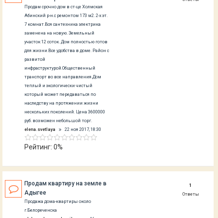
Продам срочно дом в ст-це Холмская
Абинский р-н.с ремонтом 173 м2. 2-х эт.
7 комнат.Вся сантехника электрика
заменена на новую. Земельный
участок 12 соток. Дом полностью готов
для жизни.Все удобства в доме. Район с
развитой
инфраструктурой.Общественный
транспорт во все направления.Дом
теплый и экологически чистый
который может передаваться по
наследству на протяжении жизни
нескольких поколений. Цена 3600000
руб. возможен небольшой торг.
elena.svetlaya
22 ноя 2017, 18:30
Рейтинг: 0%
Продам квартиру на земле в
1
Адыгее
Ответы
Продажа дома-квартиры около
г.Белореченска