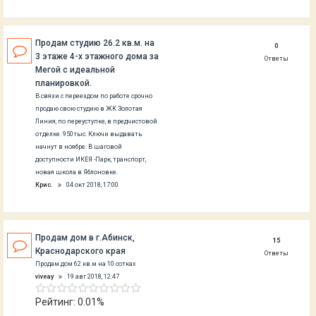
Продам студию 26.2 кв.м. на
0
3 этаже 4-х этажного дома за
Ответы
Мегой с идеальной
планировкой.
В связи с переездом по работе срочно
продаю свою студию в ЖК Золотая
Линия, по переуступке, в предчистовой
отделке. 950тыс. Ключи выдавать
начнут в ноябре. В шаговой
доступности ИКЕЯ -Парк, транспорт,
новая школа в Яблоновке.
Крис.
04 окт 2018, 17:00
Продам дом в г.Абинск,
15
Краснодарского края
Ответы
Продам дом 62 кв.м на 10 сотках
viveay
19 авг 2018, 12:47
Рейтинг: 0.01%