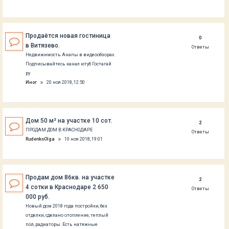
Продаётся новая гостиница
0
в Витязево.
Ответы
Недвижимость Анапы в видеообзорах.
Подписывайтесь канал ютуб Гостагай
ру
Иног
20 ноя 2018, 12:50
Дом 50 м² на участке 10 сот.
2
ПРОДАМ ДОМ В КРАСНОДАРЕ
Ответы
RudenkoOlga
10 ноя 2018, 19:01
Продам дом 86кв. на участке
2
4 сотки в Краснодаре 2 650
Ответы
000 руб.
Новый дом 2018 года постройки, без
отделки, сделано отопление, теплый
пол, радиаторы. Есть натяжные