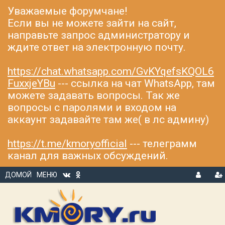
Уважаемые форумчане!
Если вы не можете зайти на сайт,
направьте запрос администратору и
ждите ответ на электронную почту.
https://chat.whatsapp.com/GvKYqefsKQOL6
FuxxjeYBu
--- ссылка на чат WhatsApp, там
можете задавать вопросы. Так же
вопросы с паролями и входом на
аккаунт задавайте там же( в лс админу)
https://t.me/kmoryofficial
--- телеграмм
канал для важных обсуждений.
ДОМОЙ
МЕНЮ
В
Р
Х
ЕГ
О
И
Д
С
Т