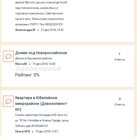
домом Магнит, рынок, новый детский
сад, поликлиника, школа, банк и
торговые комплексы. Собственник.
Цена 3 млн. Реальному покупателю
возможен ТОРГ!!! Тел. 89282329735
Александра36
21 дек 2018, 14:52
Домик под Новороссийском
1
Домик в Крымском районе
Ответы
Maria83
19 дек 2018, 14:43
Рейтинг: 0%
Квартира в Юбилейном
0
микрорайоне (Девелопмент-
Ответы
Юг)
3-комн.квартира площадью 80 кв.м по
ул. 70 Лет Октября в Новом Городе. цена
5,99млн.руб. 89183443131
Елена1818
19 дек 2018, 15:07