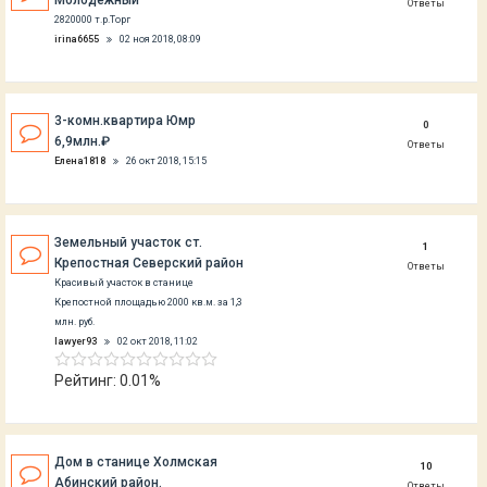
Молодежный
Ответы
2820000 т.р.Торг
irina6655
02 ноя 2018, 08:09
3-комн.квартира Юмр
0
6,9млн.₽
Ответы
Елена1818
26 окт 2018, 15:15
Земельный участок ст.
1
Крепостная Северский район
Ответы
Красивый участок в станице
Крепостной площадью 2000 кв.м. за 1,3
млн. руб.
lawyer93
02 окт 2018, 11:02
Рейтинг: 0.01%
Дом в станице Холмская
10
Абинский район.
Ответы