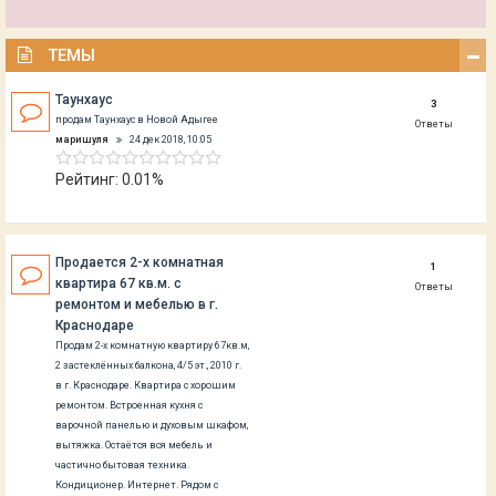
ТЕМЫ
Таунхаус
3
продам Таунхаус в Новой Адыгее
Ответы
маришуля
24 дек 2018, 10:05
Рейтинг: 0.01%
Продается 2-х комнатная
1
квартира 67 кв.м. с
Ответы
ремонтом и мебелью в г.
Краснодаре
Продам 2-х комнатную квартиру 67кв.м,
2 застеклённых балкона, 4/5 эт., 2010 г.
в г. Краснодаре. Квартира с хорошим
ремонтом. Встроенная кухня с
варочной панелью и духовым шкафом,
вытяжка. Остаётся вся мебель и
частично бытовая техника.
Кондиционер. Интернет. Рядом с