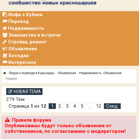
Р
А
Ц
Инфа о Кубани
И
Переезд
Я
Недвижимость
Знакомства и встречи
Стройка, ремонт
Объявления
Беседка
Интересное
Форум о переезде в Краснодар
Объявления
Недвижимость. Объявления
Продам
НОВАЯ ТЕМА
279 Тем
Страница
1
из
12
1
2
3
4
5
…
12
След.
Правила форума
Опубликованы будут только объявления от
собственников, по согласованию с модератором!