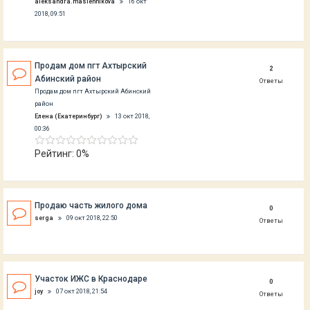
aleksandra.maslennikova
16 окт
2018, 09:51
Продам дом пгт Ахтырский
2
Абинский район
Ответы
Продам дом пгт Ахтырский Абинский
район
Елена (Екатеринбург)
13 окт 2018,
00:36
Рейтинг: 0%
Продаю часть жилого дома
0
serga
09 окт 2018, 22:50
Ответы
Участок ИЖС в Краснодаре
0
joy
07 окт 2018, 21:54
Ответы