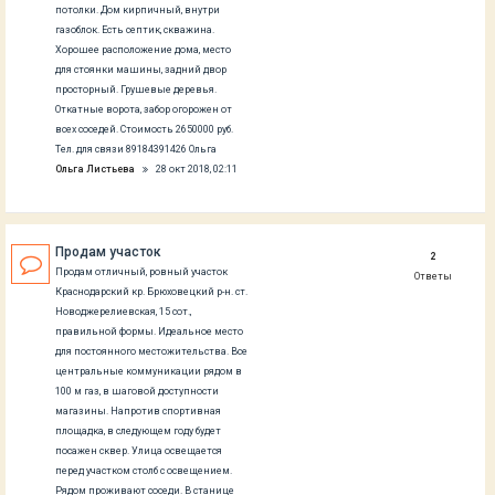
потолки. Дом кирпичный, внутри
газоблок. Есть септик, скважина.
Хорошее расположение дома, место
для стоянки машины, задний двор
просторный. Грушевые деревья.
Откатные ворота, забор огорожен от
всех соседей. Стоимость 2650000 руб.
Тел. для связи 89184391426 Ольга
Ольга Листьева
28 окт 2018, 02:11
Продам участок
2
Продам отличный, ровный участок
Ответы
Краснодарский кр. Брюховецкий р-н. ст.
Новоджерелиевская, 15 сот.,
правильной формы. Идеальное место
для постоянного местожительства. Все
центральные коммуникации рядом в
100 м газ, в шаговой доступности
магазины. Напротив спортивная
площадка, в следующем году будет
посажен сквер. Улица освещается
перед участком столб с освещением.
Рядом проживают соседи. В станице