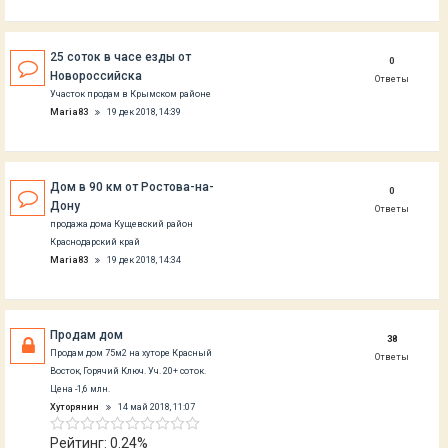
25 соток в часе езды от
0
Новороссийска
Ответы
Участок продам в Крымском районе
Maria83
19 дек 2018, 14:39
Дом в 90 км от Ростова-на-
0
Дону
Ответы
продажа дома Кущевский район
Краснодарский край
Maria83
19 дек 2018, 14:34
Продам дом
38
Продам дом 75м2 на хуторе Красный
Ответы
Восток, Горячий Ключ. Уч. 20+ соток.
Цена -1,6 млн.
Хуторянин
14 май 2018, 11:07
Рейтинг: 0.24%