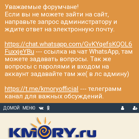
Уважаемые форумчане!
Если вы не можете зайти на сайт,
направьте запрос администратору и
ждите ответ на электронную почту.
https://chat.whatsapp.com/GvKYqefsKQOL6
FuxxjeYBu
--- ссылка на чат WhatsApp, там
можете задавать вопросы. Так же
вопросы с паролями и входом на
аккаунт задавайте там же( в лс админу)
https://t.me/kmoryofficial
--- телеграмм
канал для важных обсуждений.
ДОМОЙ
МЕНЮ
В
Р
Х
ЕГ
О
И
Д
С
Т