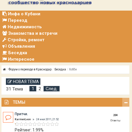
Р
А
Ц
Инфа о Кубани
И
Переезд
Я
Недвижимость
Знакомства и встречи
Стройка, ремонт
Объявления
Беседка
Интересное
Форум о переезде в Краснодар
Беседка
Хобби
НОВАЯ ТЕМА
1
2
След.
31 Тема
ТЕМЫ
Притчи.
204
KarmenLeon
24 июл 2011, 21:52
Ответы
Рейтинг: 1.99%