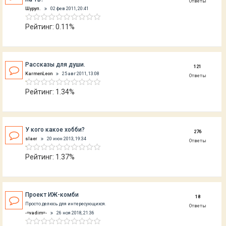
Ответы
Шуруп.
02 фев 2011, 20:41
Рейтинг: 0.11%
Рассказы для души.
121
KarmenLeon
25 авг 2011, 13:08
Ответы
Рейтинг: 1.34%
У кого какое хобби?
276
slaer
20 июн 2013, 19:34
Ответы
Рейтинг: 1.37%
Проект ИЖ-комби
18
Просто делюсь для интересующихся.
Ответы
-=vadim=-
26 ноя 2018, 21:36