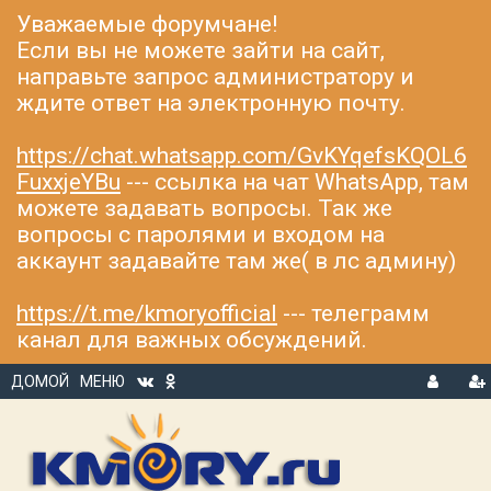
Уважаемые форумчане!
Если вы не можете зайти на сайт,
направьте запрос администратору и
ждите ответ на электронную почту.
https://chat.whatsapp.com/GvKYqefsKQOL6
FuxxjeYBu
--- ссылка на чат WhatsApp, там
можете задавать вопросы. Так же
вопросы с паролями и входом на
аккаунт задавайте там же( в лс админу)
https://t.me/kmoryofficial
--- телеграмм
канал для важных обсуждений.
ДОМОЙ
МЕНЮ
В
Р
Х
ЕГ
О
И
Д
С
Т