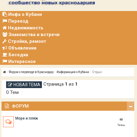
Р
А
Ц
Инфа о Кубани
И
Переезд
Я
Недвижимость
Знакомства и встречи
Стройка, ремонт
Объявления
Беседка
Интересное
Форум о переезде в Краснодар
Информация о Кубани
Отдых
Страница
1
из
1
НОВАЯ ТЕМА
0 Тем
ФОРУМ
Море и пляж
60
Темы