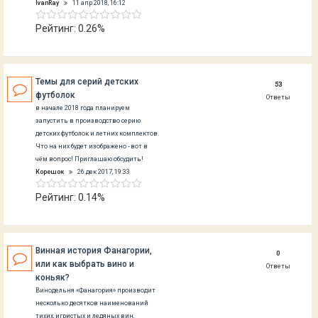
IvanRay
11 апр 2018, 16:12
Рейтинг: 0.26%
Темы для серий детских
53
футболок
Ответы
в начале 2018 года планируем
запустить в производство серию
детских футболок и летних комплектов.
Что на них будет изображено - вот в
чём вопрос! Приглашаю обсудить!
Корешок
26 дек 2017, 19:33
Рейтинг: 0.14%
Винная история Фанагории,
0
или как выбрать вино и
Ответы
коньяк?
Винодельня «Фанагория» производит
несколько десятков наименований
тихих, игристых и ледяных вин,