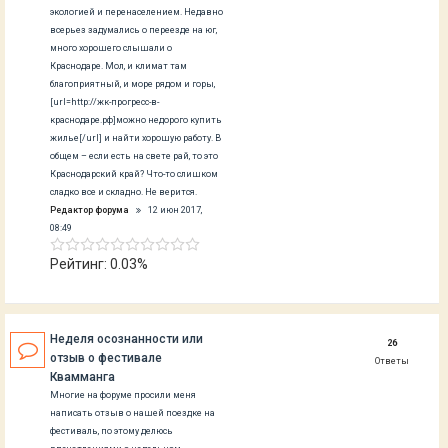
экологией и перенаселением. Недавно
всерьез задумались о переезде на юг,
много хорошего слышали о
Краснодаре. Мол, и климат там
благоприятный, и море рядом и горы,
[url=http://жк-прогресс-в-
краснодаре.рф]можно недорого купить
жилье[/url] и найти хорошую работу. В
общем – если есть на свете рай, то это
Краснодарский край? Что-то слишком
сладко все и складно. Не верится.
Редактор форума
12 июн 2017,
08:49
Рейтинг: 0.03%
Неделя осознанности или
26
отзыв о фестивале
Ответы
Квамманга
Многие на форуме просили меня
написать отзыв о нашей поездке на
фестиваль, по этому делюсь