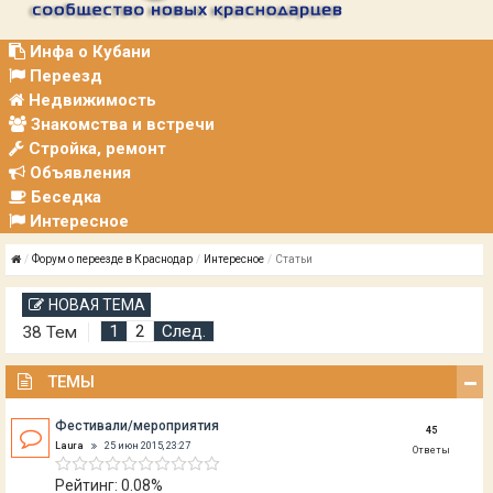
Р
А
Ц
Инфа о Кубани
И
Переезд
Я
Недвижимость
Знакомства и встречи
Стройка, ремонт
Объявления
Беседка
Интересное
Форум о переезде в Краснодар
Интересное
Статьи
НОВАЯ ТЕМА
1
2
След.
38 Тем
ТЕМЫ
Фестивали/мероприятия
45
Laura
25 июн 2015, 23:27
Ответы
Рейтинг: 0.08%