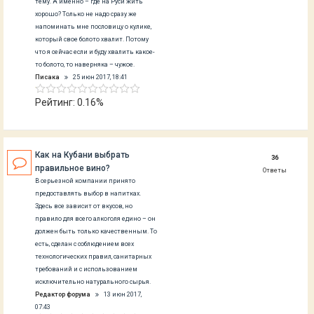
тему. А именно – где на Руси жить
хорошо? Только не надо сразу же
напоминать мне пословицу о кулике,
который свое болото хвалит. Потому
что я сейчас если и буду хвалить какое-
то болото, то наверняка – чужое.
Писака
25 июн 2017, 18:41
Рейтинг: 0.16%
Как на Кубани выбрать
36
правильное вино?
Ответы
В серьезной компании принято
предоставлять выбор в напитках.
Здесь все зависит от вкусов, но
правило для всего алкоголя едино – он
должен быть только качественным. То
есть, сделан с соблюдением всех
технологических правил, санитарных
требований и с использованием
исключительно натурального сырья.
Редактор форума
13 июн 2017,
07:43