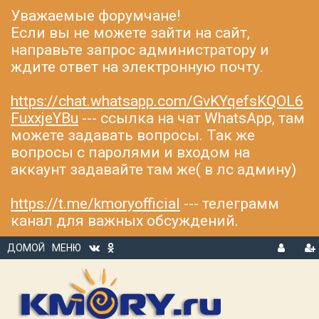
Уважаемые форумчане!
Если вы не можете зайти на сайт,
направьте запрос администратору и
ждите ответ на электронную почту.
https://chat.whatsapp.com/GvKYqefsKQOL6
FuxxjeYBu
--- ссылка на чат WhatsApp, там
можете задавать вопросы. Так же
вопросы с паролями и входом на
аккаунт задавайте там же( в лс админу)
https://t.me/kmoryofficial
--- телеграмм
канал для важных обсуждений.
ДОМОЙ
МЕНЮ
В
Р
Х
ЕГ
О
И
Д
С
Т