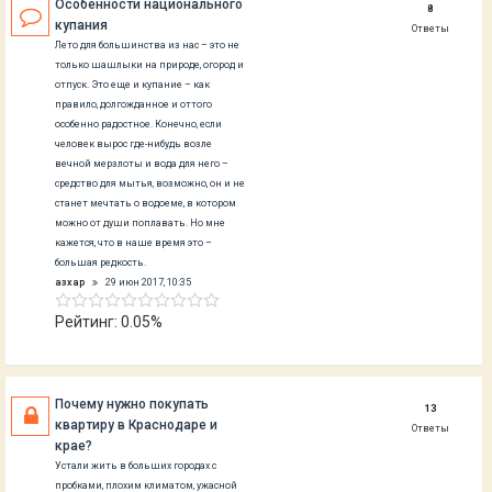
Особенности национального
8
купания
Ответы
Лето для большинства из нас – это не
только шашлыки на природе, огород и
отпуск. Это еще и купание – как
правило, долгожданное и оттого
особенно радостное. Конечно, если
человек вырос где-нибудь возле
вечной мерзлоты и вода для него –
средство для мытья, возможно, он и не
станет мечтать о водоеме, в котором
можно от души поплавать. Но мне
кажется, что в наше время это –
большая редкость.
азхар
29 июн 2017, 10:35
Рейтинг: 0.05%
Почему нужно покупать
13
квартиру в Краснодаре и
Ответы
крае?
Устали жить в больших городах с
пробками, плохим климатом, ужасной