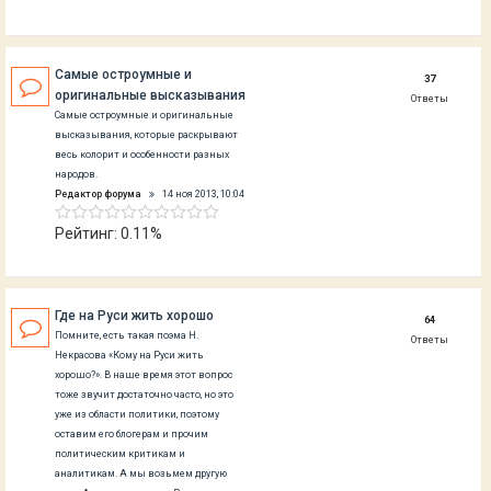
Самые остроумные и
37
оригинальные высказывания
Ответы
Самые остроумные и оригинальные
высказывания, которые раскрывают
весь колорит и особенности разных
народов.
Редактор форума
14 ноя 2013, 10:04
Рейтинг: 0.11%
Где на Руси жить хорошо
64
Помните, есть такая поэма Н.
Ответы
Некрасова «Кому на Руси жить
хорошо?». В наше время этот вопрос
тоже звучит достаточно часто, но это
уже из области политики, поэтому
оставим его блогерам и прочим
политическим критикам и
аналитикам. А мы возьмем другую