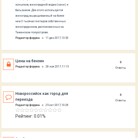
коньяков, виноградной водки (чачи) и
бальзамов. Для этого используется
виноград, выращиваемый на более
чем 3 тысячах гектаров собственных
виноградников, расположенных на
Таманском полуострове.
Редактор форума
11 дек 2017, 13:53
Цены на бензин
0
Редактор форума
28 ноя 2017, 11:15
Ответы
Новороссийск как город для
0
переезда
Ответы
Редактор форума
25 окт 2017, 10:28
Рейтинг: 0.01%