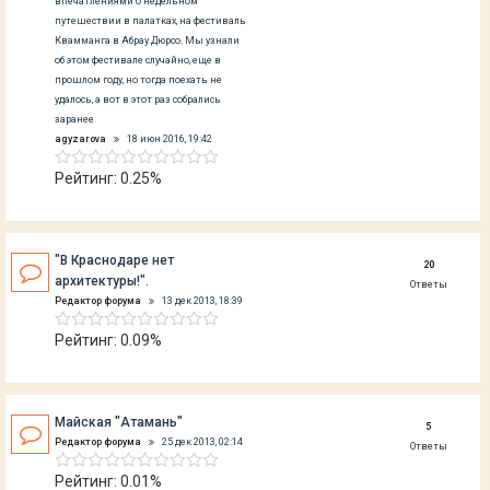
впечатлениями о недельном
путешествии в палатках, на фестиваль
Квамманга в Абрау Дюрсо. Мы узнали
об этом фестивале случайно, еще в
прошлом году, но тогда поехать не
удалось, а вот в этот раз собрались
заранее
agyzarova
18 июн 2016, 19:42
Рейтинг: 0.25%
"В Краснодаре нет
20
архитектуры!".
Ответы
Редактор форума
13 дек 2013, 18:39
Рейтинг: 0.09%
Майская "Атамань"
5
Редактор форума
25 дек 2013, 02:14
Ответы
Рейтинг: 0.01%