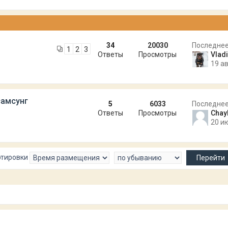
34
20030
Последне
1
2
3
Ответы
Просмотры
Vlad
19 ав
самсунг
5
6033
Последне
Ответы
Просмотры
Chay
20 и
ртировки