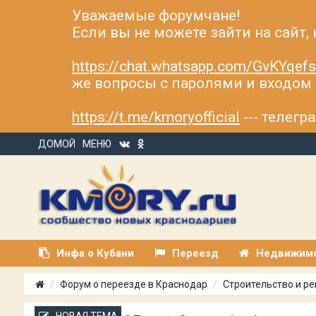
Уважаемые форумчане!
Если вы не можете зайти на сайт,
https://chat.whatsapp.com/GvKYqe
же вопросы с паролями и входом н
https://t.me/kmoryofficial
--- телег
ДОМОЙ
МЕНЮ
Инфа о Кубани
Переезд
Недвижим
Форум о переезде в Краснодар
Строительство и р