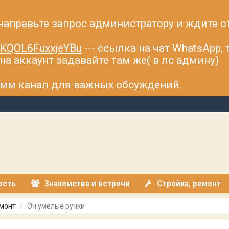
 направьте запрос администратору и ждите о
fsKQOL6FuxxjeYBu
--- ссылка на чат WhatsApp,
а аккаунт задавайте там же( в лс админу)
рамм канал для важных обсуждений.
ость
Знакомства и встречи
Стройка, ремонт
емонт
Оч.умелые ручки