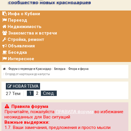
Р
А
Ц
Инфа о Кубани
И
Переезд
Я
Недвижимость
Знакомства и встречи
Стройка, ремонт
Объявления
Беседка
Интересное
Форум о переезде в Краснодар
Беседка
Флора и фауна
Огород от картошки до капусты
НОВАЯ ТЕМА
1
2
След.
27 Тем
Правила форума
Прочитайте, пожалуйста
ПРАВИЛА форума
во избежание
неожиданных для Вас ситуаций
Важные выдержки:
1.7. Ваши замечания, предложения и просто мысли