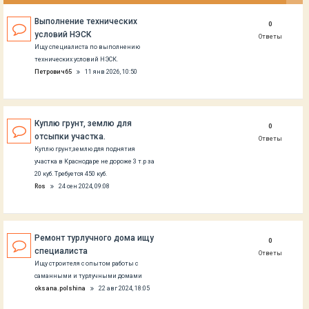
Выполнение технических
0
условий НЭСК
Ответы
Ищу специалиста по выполнению
технических условий НЭСК.
Петрович65
11 янв 2026, 10:50
Куплю грунт, землю для
0
отсыпки участка.
Ответы
Куплю грунт,землю для поднятия
участка в Краснодаре не дороже 3 т.р за
20 куб. Требуется 450 куб.
Ros
24 сен 2024, 09:08
Ремонт турлучного дома ищу
0
специалиста
Ответы
Ищу строителя с опытом работы с
саманными и турлучными домами
oksana.polshina
22 авг 2024, 18:05