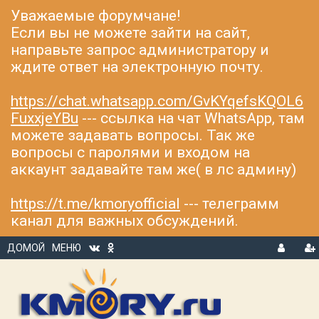
Уважаемые форумчане!
Если вы не можете зайти на сайт,
направьте запрос администратору и
ждите ответ на электронную почту.
https://chat.whatsapp.com/GvKYqefsKQOL6
FuxxjeYBu
--- ссылка на чат WhatsApp, там
можете задавать вопросы. Так же
вопросы с паролями и входом на
аккаунт задавайте там же( в лс админу)
https://t.me/kmoryofficial
--- телеграмм
канал для важных обсуждений.
ДОМОЙ
МЕНЮ
В
Р
Х
ЕГ
О
И
Д
С
Т