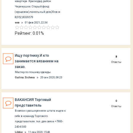
квартире .Краснодар, район
Черемушки. Старый фонд
(хрущевка),панельный дом,30кв.м.
8(952)8339579
еев
01 фев 2021, 22:34
Рейтинг: 0.01%
Ищу портниху.И кто
8
занимается вязанием на
Ответы
заказ.
Мастер по пошиву одежды.
Galina.Sicheva
20 сен 2020, 08:23
ВАКАНСИЯ Торговый
0
представитель
Ответы
В связи с расширением штата ищем к
себе в команду Торгового
представителя. тел. для связи +7900-
240-65-00
Libbie
11 сен 2020, 15:46