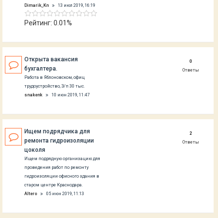
Dimarik_Kn
13 июл 2019, 16:19
Рейтинг: 0.01%
Открыта вакансия
0
бухгалтера.
Ответы
Работа в Яблоновском, офиц
трудоустройство, З/п 30 тыс.
snakenk
10 июн 2019, 11:47
Ищем подрядчика для
2
ремонта гидроизоляции
Ответы
цоколя
Ищем подрядную организацию для
проведения работ по ремонту
гидроизоляции офисного здания в
старом центре Краснодара.
Altero
05 июн 2019, 11:13