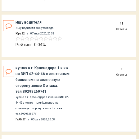
Ищу водителя
13
Ищу водителя экскурсовода.
Ответы
Юра22
07 июл 2020, 20:33
Рейтинг: 0.04%
куплю в г. Краснодаре 1 к.кв
0
на ЗИП 42-44-46 с ленточным
Ответы
балконом на солнечную
сторону .выше 3 этажа.
тел.89298269741
куплю в г. Краснодаре 1 к.кв на ЗИП 42-
44-46 с ленточным балконом на
солнечную сторону .выше 3 этажа.
тел.89298269741
IVAN27
05 фев 2020, 20:08