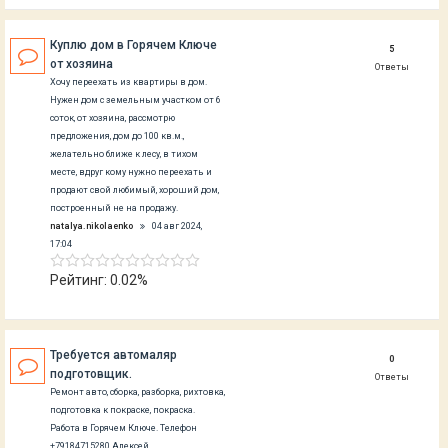
Куплю дом в Горячем Ключе
5
от хозяина
Ответы
Хочу переехать из квартиры в дом.
Нужен дом с земельным участком от 6
соток, от хозяина, рассмотрю
предложения, дом до 100 кв.м.,
желательно ближе к лесу, в тихом
месте, вдруг кому нужно переехать и
продают свой любимый, хороший дом,
построенный не на продажу.
natalya.nikolaenko
04 авг 2024,
17:04
Рейтинг: 0.02%
Требуется автомаляр
0
подготовщик.
Ответы
Ремонт авто, сборка, разборка, рихтовка,
подготовка к покраске, покраска.
Работа в Горячем Ключе. Телефон
+79184715280 Алексей