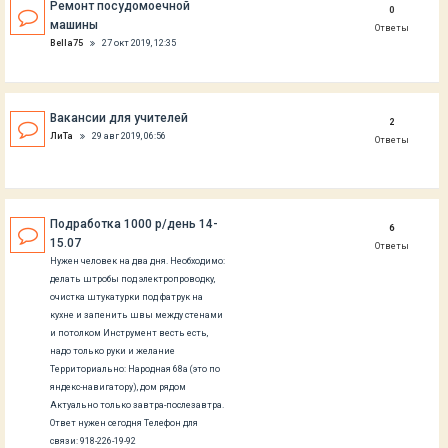
Ремонт посудомоечной
0
машины
Ответы
Bella75
27 окт 2019, 12:35
Вакансии для учителей
2
ЛиТа
29 авг 2019, 06:56
Ответы
Подработка 1000 р/день 14-
6
15.07
Ответы
Нужен человек на два дня. Необходимо:
делать штробы под электропроводку,
очистка штукатурки под фатрук на
кухне и запенить швы между стенами
и потолком Инструмент весть есть,
надо только руки и желание
Территориально: Народная 68а (это по
яндекс-навигатору), дом рядом
Актуально только завтра-послезавтра.
Ответ нужен сегодня Телефон для
связи: 918-226-19-92