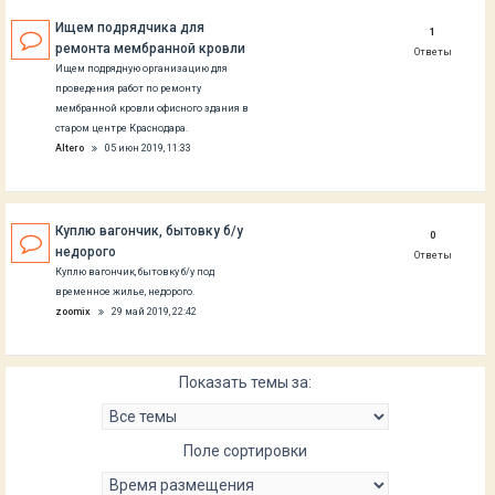
Ищем подрядчика для
1
ремонта мембранной кровли
Ответы
Ищем подрядную организацию для
проведения работ по ремонту
мембранной кровли офисного здания в
старом центре Краснодара.
Altero
05 июн 2019, 11:33
Куплю вагончик, бытовку б/у
0
недорого
Ответы
Куплю вагончик, бытовку б/у под
временное жилье, недорого.
zoomix
29 май 2019, 22:42
Показать темы за:
Поле сортировки