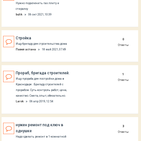
Нужно подключить газ.плиту и
стиралку
bulik
06 окт 2021, 10:39
Стройка
0
Ищу бригаду для строительства дома
Ответы
Павел астана
18 май 2021, 07:49
Прораб, бригада строителей.
1
Ищу прораба для постройки дома в
Ответы
Краснодаре . Бригаду строителей с
прорабом. Суть-контроль работ, цена,
качество. Смета, опыт, обязательно.
Larok
06 апр 2019, 12:54
нужен ремонт под ключ в
3
однушке
Ответы
Надо сделать ремонт в 1-комнатной