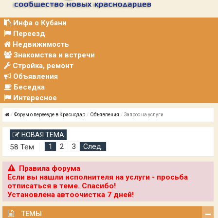
Р
А
Ц
Инфа о Кубани
И
Переезд
Я
Недвижимость
Знакомства и встречи
Стройка, ремонт
Объявления
Беседка
Интересное
Форум о переезде в Краснодар
Объявления
Запрос на услуги
НОВАЯ ТЕМА
1
2
3
След.
58 Тем
Правила форума
Если вы нашли исполнителя на услуги - просьба
отписаться в теме. Спасибо!
Установлена автоочистка 7 дней!
ТЕМЫ