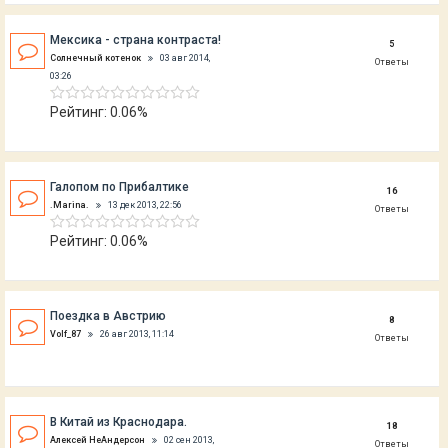
Мексика - страна контраста!
5
Солнечный котенок
03 авг 2014,
Ответы
03:26
Рейтинг: 0.06%
Галопом по Прибалтике
16
.Marina.
13 дек 2013, 22:56
Ответы
Рейтинг: 0.06%
Поездка в Австрию
8
Volf_87
26 авг 2013, 11:14
Ответы
В Китай из Краснодара.
18
Алексей НеАндерсон
02 сен 2013,
Ответы