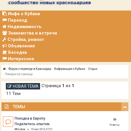
Р
А
Ц
Инфа о Кубани
И
Переезд
Я
Недвижимость
Знакомства и встречи
Стройка, ремонт
Объявления
Беседка
Интересное
Форум о переезде в Краснодар
Информация о Кубани
Отдых
Поездки за границу
Страница
1
из
1
НОВАЯ ТЕМА
11 Тем
ТЕМЫ
Поездка в Европу.
50
Поделитесь опытом.
Ответы
MrLotos
10 авг 2012, 07:21