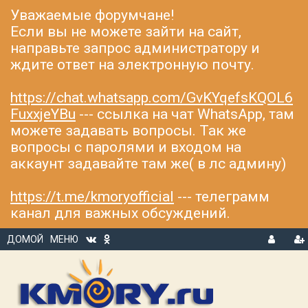
Уважаемые форумчане!
Если вы не можете зайти на сайт,
направьте запрос администратору и
ждите ответ на электронную почту.
https://chat.whatsapp.com/GvKYqefsKQOL6
FuxxjeYBu
--- ссылка на чат WhatsApp, там
можете задавать вопросы. Так же
вопросы с паролями и входом на
аккаунт задавайте там же( в лс админу)
https://t.me/kmoryofficial
--- телеграмм
канал для важных обсуждений.
ДОМОЙ
МЕНЮ
В
Р
Х
ЕГ
О
И
Д
С
Т