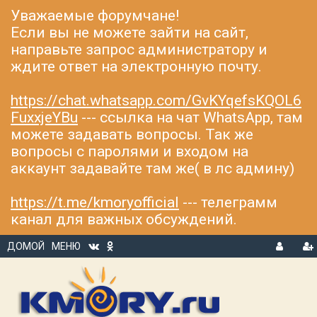
Уважаемые форумчане!
Если вы не можете зайти на сайт,
направьте запрос администратору и
ждите ответ на электронную почту.
https://chat.whatsapp.com/GvKYqefsKQOL6
FuxxjeYBu
--- ссылка на чат WhatsApp, там
можете задавать вопросы. Так же
вопросы с паролями и входом на
аккаунт задавайте там же( в лс админу)
https://t.me/kmoryofficial
--- телеграмм
канал для важных обсуждений.
ДОМОЙ
МЕНЮ
В
Р
Х
ЕГ
О
И
Д
С
Т