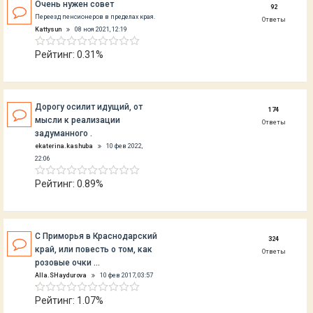
Очень нужен совет
92
Переезд пенсионеров в пределах края.
Ответы
Kattysun
08 ноя 2021, 12:19
Рейтинг: 0.31%
Дорогу осилит идущий, от
174
мысли к реализации
Ответы
задуманного .
ekaterina.kashuba
10 фев 2022,
22:06
Рейтинг: 0.89%
C Приморья в Краснодарский
324
край, или повесть о том, как
Ответы
розовые очки …
Alla.SHaydurova
10 фев 2017, 03:57
Рейтинг: 1.07%