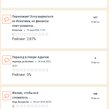
Переезжаю! Хочу вырваться
627
из Искитима, но финансы
Ответы
поют романсы...
Искитим
16 мар 2020, 17:47
Рейтинг: 2.87%
Переезд в Новую Адыгею
6
evgeniya.pronicheva
06 янв 2022,
Ответы
20:31
Рейтинг: 0%
Желаю, чтобы всё
438
сложилось....
Ответы
Olga.Razgivina
09 окт 2016, 00:03