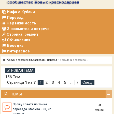
Р
А
Ц
Инфа о Кубани
И
Переезд
Я
Недвижимость
Знакомства и встречи
Стройка, ремонт
Объявления
Беседка
Интересное
Форум о переезде в Краснодар
Переезд
В ожидании переезда...
НОВАЯ ТЕМА
156 Тем
Страница
1
из
7
1
2
3
4
5
…
7
След.
ТЕМЫ
Прошу совета по точке
62
переезда. Москва - КК, но
Ответы