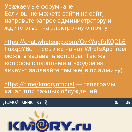
Уважаемые форумчане!
Если вы не можете зайти на сайт,
направьте запрос администратору и
ждите ответ на электронную почту.
https://chat.whatsapp.com/GvKYqefsKQOL6
FuxxjeYBu
--- ссылка на чат WhatsApp, там
можете задавать вопросы. Так же
вопросы с паролями и входом на
аккаунт задавайте там же( в лс админу)
https://t.me/kmoryofficial
--- телеграмм
канал для важных обсуждений.
ДОМОЙ
МЕНЮ
В
Р
Х
ЕГ
О
И
Д
С
Т