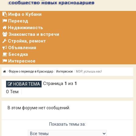
Р
А
Ц
Инфа о Кубани
И
Переезд
Я
Недвижимость
Знакомства и встречи
Стройка, ремонт
Объявления
Беседка
Интересное
Форум о переезде в Краснодар
Интересное
МЭР, услышь нас!
Страница
1
из
1
НОВАЯ ТЕМА
0 Тем
В этом форуме нет сообщений.
Показать темы за: