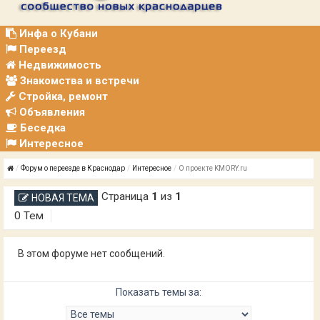
Р
А
Ц
Инфа о Кубани
И
Переезд
Я
Недвижимость
Знакомства и встречи
Стройка, ремонт
Объявления
Беседка
Интересное
Форум о переезде в Краснодар
Интересное
О проекте KMORY.ru
Страница
1
из
1
НОВАЯ ТЕМА
0 Тем
В этом форуме нет сообщений.
Показать темы за: