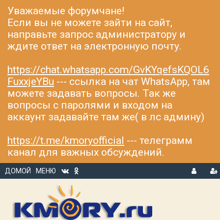
Уважаемые форумчане!
Если вы не можете зайти на сайт,
направьте запрос администратору и
ждите ответ на электронную почту.
https://chat.whatsapp.com/GvKYqefsKQOL6
FuxxjeYBu
--- ссылка на чат WhatsApp, там
можете задавать вопросы. Так же
вопросы с паролями и входом на
аккаунт задавайте там же( в лс админу)
https://t.me/kmoryofficial
--- телеграмм
канал для важных обсуждений.
ДОМОЙ
МЕНЮ
В
Р
Х
ЕГ
О
И
Д
С
Т