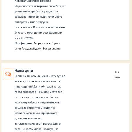
перебраться ближе к морю, а
Черноморское побережье способствует
улучшению при бесплодии, астме,
заболевании опорно-двигательного
аппарата и многих других
осложнениях. Исключительно полезна
близость моря детям с ослабленным
иммунитетом.
Подфорумы:
Море и пляж
,
Горы и
реки
,
Городской досуг
,
Вокруг спорта
Наши дети
112
Садики и школы, лицеи и институты, а
Темы
так все, что так или иначе касается
наших детей/ Для любителей тепла
город Краснодар — лучшее место для
постоянного проживания. В крае
можно приобрести недвижимость
дешевле относительно других
мегаполисов, также привлекают
идеальные условия:
теплая зима; чистый воздух; буйная
зелень; необыкновенно вкусные