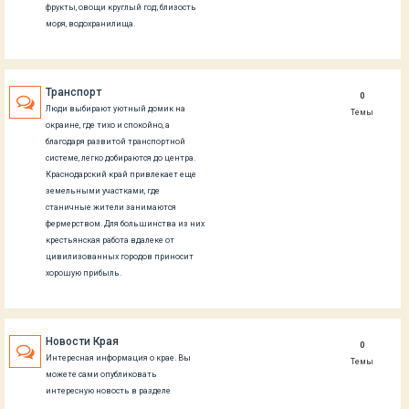
фрукты, овощи круглый год; близость
моря, водохранилища.
Транспорт
0
Люди выбирают уютный домик на
Темы
окраине, где тихо и спокойно, а
благодаря развитой транспортной
системе, легко добираются до центра.
Краснодарский край привлекает еще
земельными участками, где
станичные жители занимаются
фермерством. Для большинства из них
крестьянская работа вдалеке от
цивилизованных городов приносит
хорошую прибыль.
Новости Края
0
Интересная информация о крае. Вы
Темы
можете сами опубликовать
интересную новость в разделе