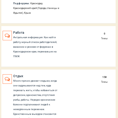
Подфорумы:
Краснодар
,
Краснодарский край (Города, станицы и
Адыгея)
,
Крым
Работа
0
Актуальная информация. Как найти
Темы
работу, черный список работодателей,
вакансии и резюме от форумчан в
Краснодарском крае, переехавших на
ПМЖ
Отдых
158
Много причин движет людьми, когда
Темы
они задумываются над тем, куда
переехать жить, чтобы избавиться от
депрессии, одиночества, отсутствия
учебы, работы. Нередко хронические
болезни подталкивают людей к
немедленным переменам.
Единственным выходом становится