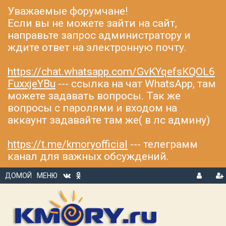
Уважаемые форумчане!
Если вы не можете зайти на сайт,
направьте запрос администратору и
ждите ответ на электронную почту.
https://chat.whatsapp.com/GvKYqefsKQOL6
FuxxjeYBu
--- ссылка на чат WhatsApp, там
можете задавать вопросы. Так же
вопросы с паролями и входом на
аккаунт задавайте там же( в лс админу)
https://t.me/kmoryofficial
--- телеграмм
канал для важных обсуждений.
ДОМОЙ
МЕНЮ
В
Р
Х
ЕГ
О
И
Д
С
Т