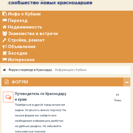
Р
А
Ц
Инфа о Кубани
И
Переезд
Я
Недвижимость
Знакомства и встречи
Стройка, ремонт
Объявления
Беседка
Интересное
Форум о переезде в Краснодар
Информация о Кубани
ФОРУМ
Путеводитель по Краснодару
11
и краю
Темы
Перебраться в другой город непростая
задача. Но решить вам ее под силу! На
нашем форуме вы найдете всю
необходимую информацию, разбитую
на удобные разделы. Не забывайте
пользоваться поиском