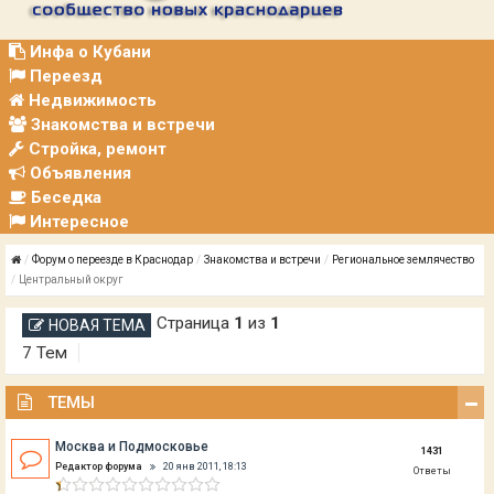
Р
А
Ц
Инфа о Кубани
И
Переезд
Я
Недвижимость
Знакомства и встречи
Стройка, ремонт
Объявления
Беседка
Интересное
Форум о переезде в Краснодар
Знакомства и встречи
Региональное землячество
Центральный округ
Страница
1
из
1
НОВАЯ ТЕМА
7 Тем
ТЕМЫ
Москва и Подмосковье
1431
Редактор форума
20 янв 2011, 18:13
Ответы