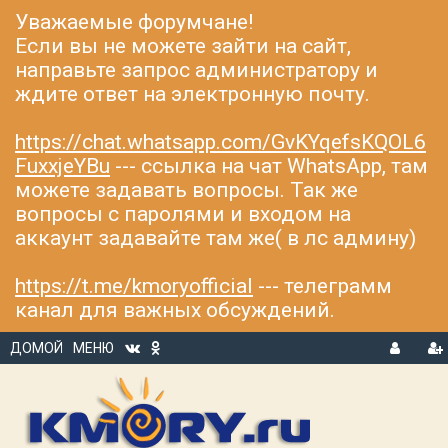
Уважаемые форумчане!
Если вы не можете зайти на сайт,
направьте запрос администратору и
ждите ответ на электронную почту.
https://chat.whatsapp.com/GvKYqefsKQOL6
FuxxjeYBu
--- ссылка на чат WhatsApp, там
можете задавать вопросы. Так же
вопросы с паролями и входом на
аккаунт задавайте там же( в лс админу)
https://t.me/kmoryofficial
--- телеграмм
канал для важных обсуждений.
ДОМОЙ
МЕНЮ
В
Р
Х
ЕГ
О
И
Д
С
Т