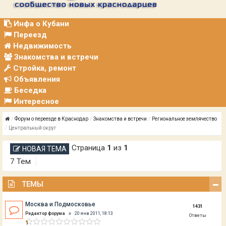
Р
А
Ц
Инфа о Кубани
И
Переезд
Я
Недвижимость
Знакомства и встречи
Стройка, ремонт
Объявления
Беседка
Интересное
Форум о переезде в Краснодар
Знакомства и встречи
Региональное землячество
Центральный округ
Страница
1
из
1
НОВАЯ ТЕМА
7 Тем
ТЕМЫ
Москва и Подмосковье
1431
Редактор форума
20 янв 2011, 18:13
Ответы