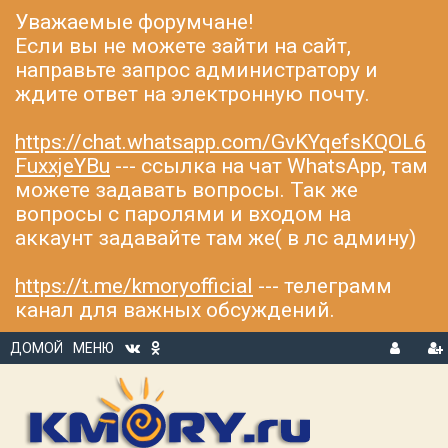
Уважаемые форумчане!
Если вы не можете зайти на сайт,
направьте запрос администратору и
ждите ответ на электронную почту.
https://chat.whatsapp.com/GvKYqefsKQOL6
FuxxjeYBu
--- ссылка на чат WhatsApp, там
можете задавать вопросы. Так же
вопросы с паролями и входом на
аккаунт задавайте там же( в лс админу)
https://t.me/kmoryofficial
--- телеграмм
канал для важных обсуждений.
ДОМОЙ
МЕНЮ
В
Р
Х
ЕГ
О
И
Д
С
Т