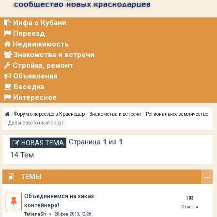
Р
А
Ц
Инфа о Кубани
И
Переезд
Я
Недвижимость
Знакомства и встречи
Стройка, ремонт
Объявления
Беседка
Интересное
Форум о переезде в Краснодар
Знакомства и встречи
Региональное землячество
Дальневосточный округ
Страница
1
из
1
НОВАЯ ТЕМА
14 Тем
ТЕМЫ
Объединяемся на заказ
183
контейнера!
Ответы
TatianaSh
28 фев 2013, 12:26