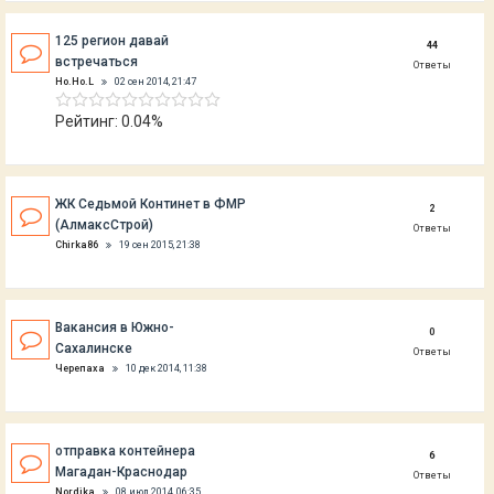
125 регион давай
44
встречаться
Ответы
Ho.Ho.L
02 сен 2014, 21:47
Рейтинг: 0.04%
ЖК Седьмой Континет в ФМР
2
(АлмаксСтрой)
Ответы
Chirka86
19 сен 2015, 21:38
Вакансия в Южно-
0
Сахалинске
Ответы
Черепаха
10 дек 2014, 11:38
отправка контейнера
6
Магадан-Краснодар
Ответы
Nordika
08 июл 2014, 06:35