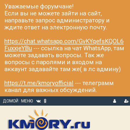
Уважаемые форумчане!
Если вы не можете зайти на сайт,
направьте запрос администратору и
ждите ответ на электронную почту.
https://chat.whatsapp.com/GvKYqefsKQOL6
FuxxjeYBu
--- ссылка на чат WhatsApp, там
можете задавать вопросы. Так же
вопросы с паролями и входом на
аккаунт задавайте там же( в лс админу)
https://t.me/kmoryofficial
--- телеграмм
канал для важных обсуждений.
ДОМОЙ
МЕНЮ
В
Р
Х
ЕГ
О
И
Д
С
Т