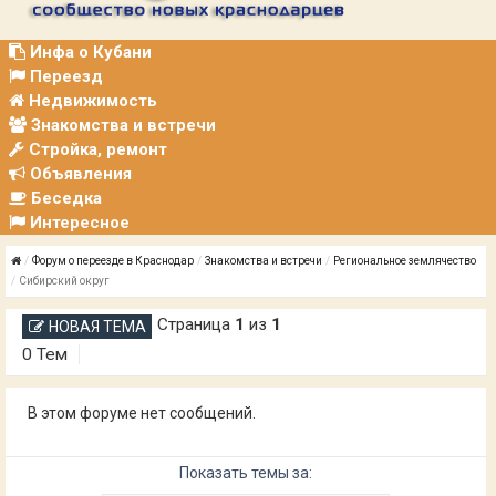
Р
А
Ц
Инфа о Кубани
И
Переезд
Я
Недвижимость
Знакомства и встречи
Стройка, ремонт
Объявления
Беседка
Интересное
Форум о переезде в Краснодар
Знакомства и встречи
Региональное землячество
Сибирский округ
Страница
1
из
1
НОВАЯ ТЕМА
0 Тем
В этом форуме нет сообщений.
Показать темы за: