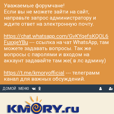
Уважаемые форумчане!
Если вы не можете зайти на сайт,
направьте запрос администратору и
ждите ответ на электронную почту.
https://chat.whatsapp.com/GvKYqefsKQOL6
FuxxjeYBu
--- ссылка на чат WhatsApp, там
можете задавать вопросы. Так же
вопросы с паролями и входом на
аккаунт задавайте там же( в лс админу)
https://t.me/kmoryofficial
--- телеграмм
канал для важных обсуждений.
ДОМОЙ
МЕНЮ
В
Р
Х
ЕГ
О
И
Д
С
Т