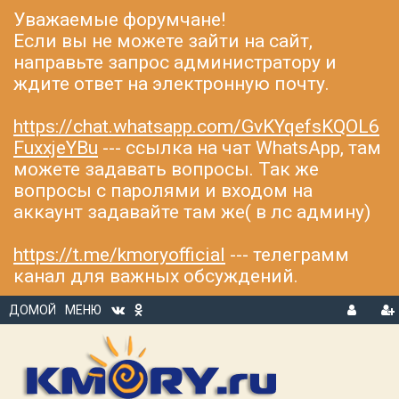
Уважаемые форумчане!
Если вы не можете зайти на сайт,
направьте запрос администратору и
ждите ответ на электронную почту.
https://chat.whatsapp.com/GvKYqefsKQOL6
FuxxjeYBu
--- ссылка на чат WhatsApp, там
можете задавать вопросы. Так же
вопросы с паролями и входом на
аккаунт задавайте там же( в лс админу)
https://t.me/kmoryofficial
--- телеграмм
канал для важных обсуждений.
ДОМОЙ
МЕНЮ
В
Р
Х
ЕГ
О
И
Д
С
Т