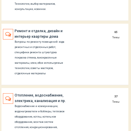
Технологии, выбор материалов,
консультации, новинки.
Ремонт и отделка, дизайн и
65
интерьер квартиры дома
Темы
Вопросы по ремонту помещений: хода
ремонтных и отделочных работ,
специфики ремонта штукатурка
покраска стяжка, лакокрасочные
материалы, клеи, обои используемые
технологии, советы мастеров,
отделочные материалы
Отопление, водоснабжение,
37
электрика, канализация и пр.
Темы
Водоснабжение и коммуникации,
водонагреватели и бойлеры, тепловое
оборудование, котлы, котельное
оборудование, монтаж систем
отопления, кондиционирования,