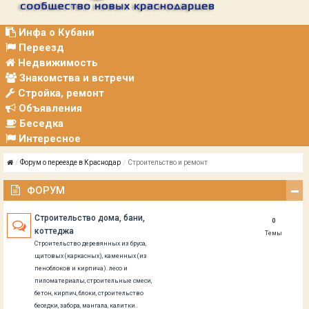
Р
А
Ц
Инфа о Кубани
И
Переезд
Я
Недвижимость
Знакомства и встречи
Стройка, ремонт
Объявления
Беседка
Интересное
Форум о переезде в Краснодар
Строительство и ремонт
ФОРУМ
Строительство дома, бани,
0
коттеджа
Темы
Строительство деревянных из бруса,
щитовых (каркасных), каменных (из
пеноблоков и кирпича). лесо и
пиломатериалы, строительные смеси,
бетон, кирпич, блоки, строительство
беседки, забора, мангала, калитки..