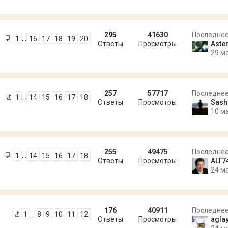
295
41630
Последне
…
1
16
17
18
19
20
Ответы
Просмотры
Aste
29 м
257
57717
Последне
…
1
14
15
16
17
18
Ответы
Просмотры
Sash
10 м
255
49475
Последне
…
1
14
15
16
17
18
Ответы
Просмотры
ALT7
24 м
176
40911
Последне
…
1
8
9
10
11
12
Ответы
Просмотры
agla