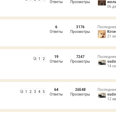
Ответы
Просмотры
июл
06 де
6
3176
Последне
Ответы
Просмотры
Kiri
21 ок
19
7247
Последне
1
2
Ответы
Просмотры
sud
14 се
64
26548
Последне
1
2
3
4
5
Ответы
Просмотры
sud
12 ав