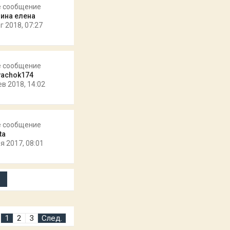
е сообщение
ина елена
г 2018, 07:27
е сообщение
achok174
ев 2018, 14:02
е сообщение
ta
я 2017, 08:01
1
2
3
След.