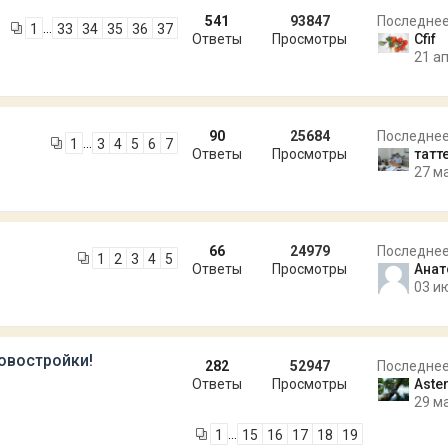
541
93847
Последне
…
1
33
34
35
36
37
Ответы
Просмотры
Cfif
21 ап
90
25684
Последне
…
1
3
4
5
6
7
Ответы
Просмотры
татт
27 м
66
24979
Последне
1
2
3
4
5
Ответы
Просмотры
Анат
03 и
овостройки!
282
52947
Последне
Ответы
Просмотры
Aste
29 м
…
1
15
16
17
18
19