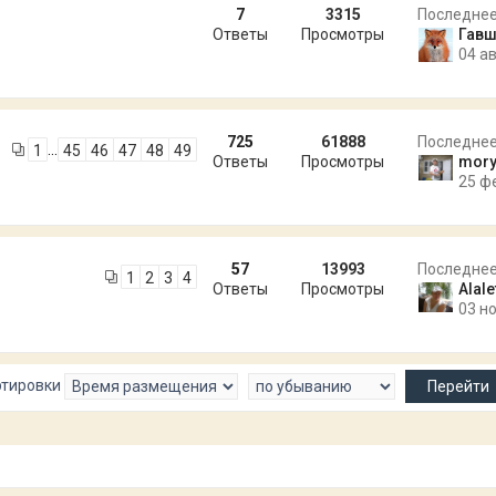
7
3315
Последне
Ответы
Просмотры
Гавш
04 ав
725
61888
Последне
…
1
45
46
47
48
49
Ответы
Просмотры
mory
25 ф
57
13993
Последне
1
2
3
4
Ответы
Просмотры
Alale
03 но
ртировки