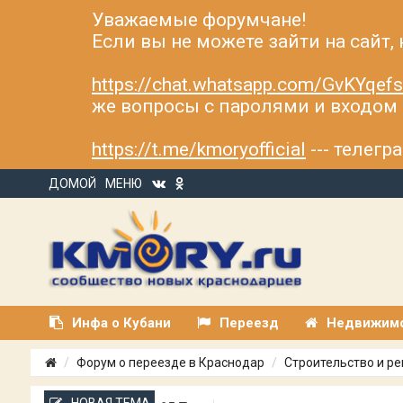
Уважаемые форумчане!
Если вы не можете зайти на сайт,
https://chat.whatsapp.com/GvKYqe
же вопросы с паролями и входом н
https://t.me/kmoryofficial
--- телег
ДОМОЙ
МЕНЮ
Инфа о Кубани
Переезд
Недвижим
Форум о переезде в Краснодар
Строительство и р