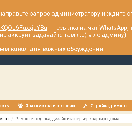
 направьте запрос администратору и ждите о
fsKQOL6FuxxjeYBu
--- ссылка на чат WhatsApp,
а аккаунт задавайте там же( в лс админу)
рамм канал для важных обсуждений.
ость
Знакомства и встречи
Стройка, ремонт
емонт
Ремонт и отделка, дизайн и интерьер квартиры дома