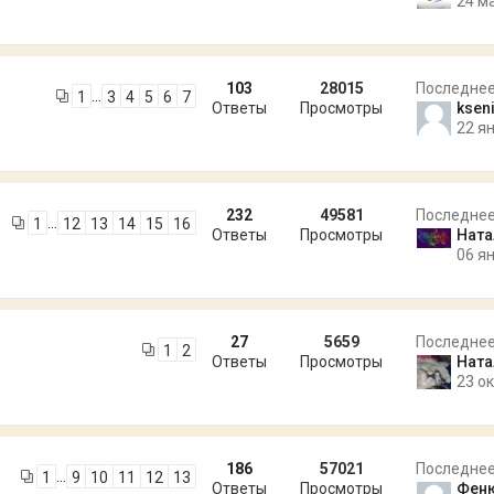
24 м
103
28015
Последне
…
1
3
4
5
6
7
Ответы
Просмотры
kseni
22 ян
232
49581
Последне
…
1
12
13
14
15
16
Ответы
Просмотры
Ната
06 ян
27
5659
Последне
1
2
Ответы
Просмотры
Ната
23 ок
186
57021
Последне
…
1
9
10
11
12
13
Ответы
Просмотры
Фен