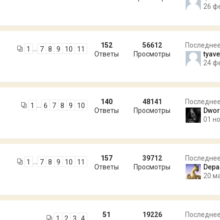
26 ф
152
56612
Последне
…
1
7
8
9
10
11
Ответы
Просмотры
tyav
24 ф
140
48141
Последне
…
1
6
7
8
9
10
Ответы
Просмотры
Dwor
01 но
157
39712
Последне
…
1
7
8
9
10
11
Ответы
Просмотры
Depa
20 м
51
19226
Последне
1
2
3
4