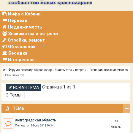
Р
А
Ц
Инфа о Кубани
И
Переезд
Я
Недвижимость
Знакомства и встречи
Стройка, ремонт
Объявления
Беседка
Интересное
Форум о переезде в Краснодар
Знакомства и встречи
Региональное землячество
Южный округ
Страница
1
из
1
НОВАЯ ТЕМА
3 Темы
ТЕМЫ
Волгоградская область
26
Феникс
24 фев 2014, 10:34
Ответы