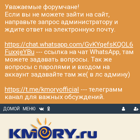
Уважаемые форумчане!
Если вы не можете зайти на сайт,
направьте запрос администратору и
ждите ответ на электронную почту.
https://chat.whatsapp.com/GvKYqefsKQOL6
FuxxjeYBu
--- ссылка на чат WhatsApp, там
можете задавать вопросы. Так же
вопросы с паролями и входом на
аккаунт задавайте там же( в лс админу)
https://t.me/kmoryofficial
--- телеграмм
канал для важных обсуждений.
ДОМОЙ
МЕНЮ
В
Р
Х
ЕГ
О
И
Д
С
Т