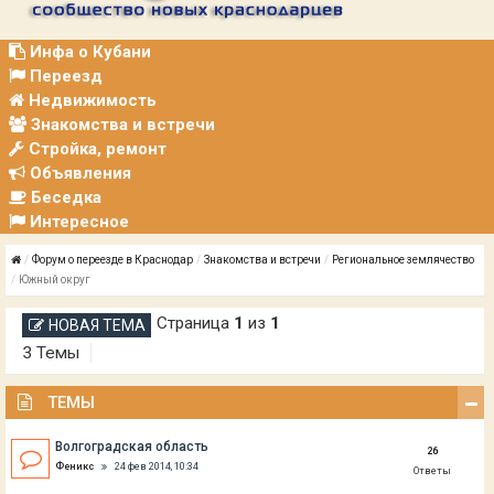
Р
А
Ц
Инфа о Кубани
И
Переезд
Я
Недвижимость
Знакомства и встречи
Стройка, ремонт
Объявления
Беседка
Интересное
Форум о переезде в Краснодар
Знакомства и встречи
Региональное землячество
Южный округ
Страница
1
из
1
НОВАЯ ТЕМА
3 Темы
ТЕМЫ
Волгоградская область
26
Феникс
24 фев 2014, 10:34
Ответы