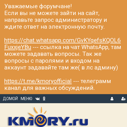
Уважаемые форумчане!
Если вы не можете зайти на сайт,
направьте запрос администратору и
ждите ответ на электронную почту.
https://chat.whatsapp.com/GvKYqefsKQOL6
FuxxjeYBu
--- ссылка на чат WhatsApp, там
можете задавать вопросы. Так же
вопросы с паролями и входом на
аккаунт задавайте там же( в лс админу)
https://t.me/kmoryofficial
--- телеграмм
канал для важных обсуждений.
ДОМОЙ
МЕНЮ
В
Р
Х
ЕГ
О
И
Д
С
Т