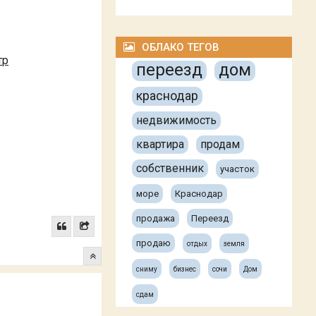
ОБЛАКО ТЕГОВ
тр
переезд
дом
краснодар
недвижимость
квартира
продам
собственник
участок
море
Краснодар
продажа
Переезд
продаю
отдых
земля
сниму
бизнес
сочи
Дом
сдам