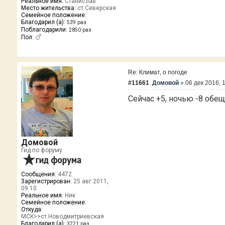
Реальное имя:
Станислав
Место жительства:
ст.Северская
Семейное положение:
Благодарил (а):
539 раз
Поблагодарили:
2850 раз
Пол:
Re: Климат, о погоде
#11661
Домовой
»
06 дек 2016, 
Сейчас +5, ночью -8 обе
Домовой
Гид по форуму
Сообщения:
4472
Зарегистрирован:
25 авг 2011,
09:10
Реальное имя:
Ник
Семейное положение:
Откуда:
МСК>>ст.Новодмитриевская
Благодарил (а):
3221 раз