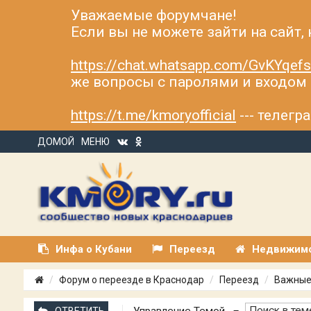
Уважаемые форумчане!
Если вы не можете зайти на сайт,
https://chat.whatsapp.com/GvKYqe
же вопросы с паролями и входом н
https://t.me/kmoryofficial
--- телег
ДОМОЙ
МЕНЮ
Инфа о Кубани
Переезд
Недвижим
Форум о переезде в Краснодар
Переезд
Важные