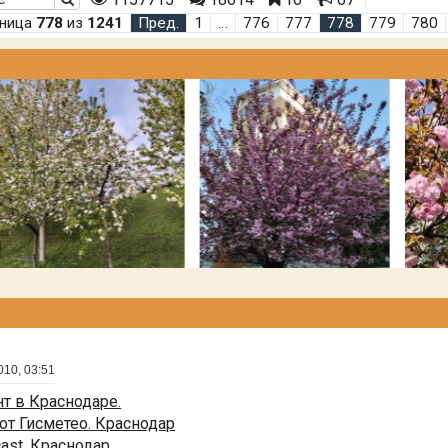
аница
778
из
1241
Пред.
1
…
776
777
778
779
780
010, 03:51
т в Краснодаре.
от Гисметео. Краснодар
cast. Краснодар