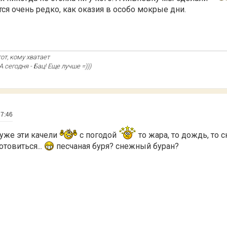
ся очень редко, как оказия в особо мокрые дни.
тот, кому хватает
А сегодня - Бац! Еще лучше =)))
17:46
уже эти качели
с погодой
то жара, то дождь, то сн
отовиться...
песчаная буря? снежный буран?