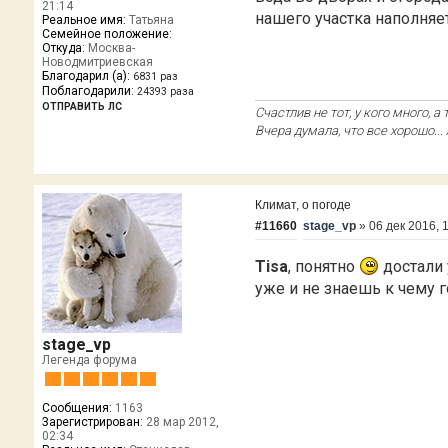
21:14
нашего участка наполняет
Реальное имя:
Татьяна
Семейное положение:
Откуда:
Москва-
Новодмитриевская
Благодарил (а):
6831 раз
Поблагодарили:
24393 раза
ОТПРАВИТЬ ЛС
Счастлив не тот, у кого много, а 
Вчера думала, что все хорошо... 
Климат, о погоде
#11660
stage_vp
»
06 дек 2016, 
Tisa
, понятно
достали 
уже и не знаешь к чему г
stage_vp
Легенда форума
Сообщения:
1163
Зарегистрирован:
28 мар 2012,
02:34