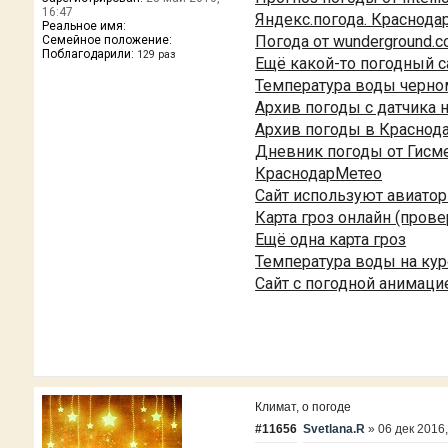
16:47
Яндекс.погода. Краснода
Реальное имя:
Погода от wunderground.c
Семейное положение:
Поблагодарили:
129 раз
Ещё какой-то погодный с
Температура воды черно
Архив погоды с датчика 
Архив погоды в Краснод
Дневник погоды от Гисме
КраснодарМетео
Сайт используют авиато
Карта гроз онлайн (прове
Ещё одна карта гроз
Температура воды на ку
Сайт с погодной анимаци
Климат, о погоде
#11656
Svetlana.R
»
06 дек 2016,