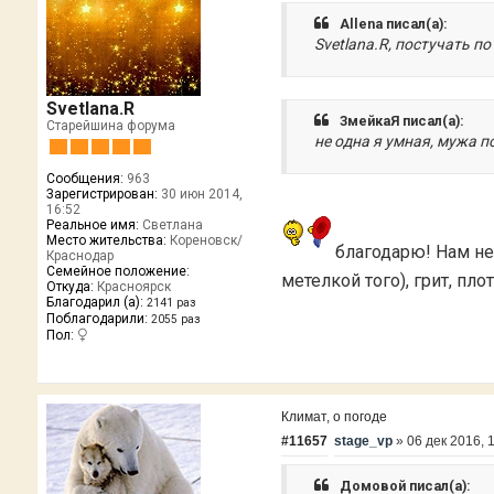
Allena писал(а):
Svetlana.R, постучать п
Svetlana.R
ЗмейкаЯ писал(а):
Старейшина форума
не одна я умная, мужа п
Сообщения:
963
Зарегистрирован:
30 июн 2014,
16:52
Реальное имя:
Светлана
Место жительства:
Кореновск/
благодарю! Нам не
Краснодар
Семейное положение:
метелкой того), грит, пл
Откуда:
Красноярск
Благодарил (а):
2141 раз
Поблагодарили:
2055 раз
Пол:
Климат, о погоде
#11657
stage_vp
»
06 дек 2016, 
Домовой писал(а):