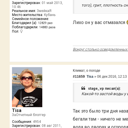
Зарегистрирован:
01 май 2013,
того), грит, плотность 
10:46
Реальное имя:
ЗмейкаЯ
Место жительства:
Кубань
Семейное положение:
Лихо он у вас отмазался
Благодарил (а):
12829 раз
Поблагодарили:
14883 раза
Пол:
Вокруг столько осведомленных о
Климат, о погоде
#11659
Tisa
»
06 дек 2016, 12:13
stage_vp писал(а):
Какой-то застой воды у 
Tisa
Так это было три дня наз
ЗаОтчетный блоггер
бегали там - ничего не 
Сообщения:
4954
Зарегистрирован:
08 авг 2011,
вода во дворах и огорода