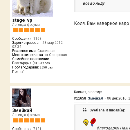
всё во льду
stage_vp
Коля, Вам наверное надо 
Легенда форума
Сообщения:
1163
Зарегистрирован:
28 мар 2012,
02:34
Реальное имя:
Станислав
Место жительства:
ст.Северская
Семейное положение:
Благодарил (а):
539 раз
Поблагодарили:
2850 раз
Пол:
Климат, о погоде
#11658
ЗмейкаЯ
»
06 дек 2016, 
ЗмейкаЯ
Svetlana.R писал(а):
Легенда форума
благодарю! Нам 
Сообщения:
7121