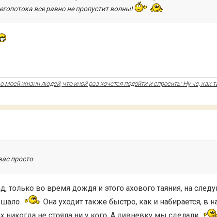
снегопотока все равно не пропустит волны!
 моей жизни людей, что иной раз хочется подойти и спросить: Ну че, как т
вас просто
ад, только во время дождя и этого ахового таяния, на сле
мешало
Она уходит также быстро, как и набирается, в 
х никогда не стояла ни у кого. А ливневку мы сделали