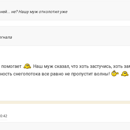
о ней... не? Нашу муж отколотил уже
огнала
 помогает
Наш муж сказал, что хоть застучись, хоть з
отность снегопотока все равно не пропустит волны!
10:42