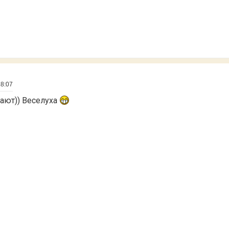
18:07
щают)) Веселуха