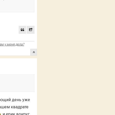
ам у меня дела?
дующий день уже
нашем квадрате
и ерик вокруг