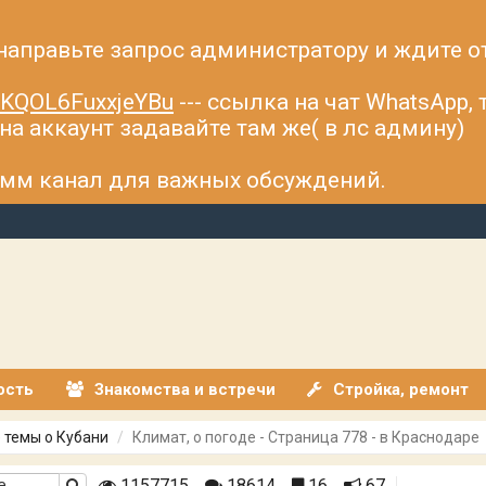
 направьте запрос администратору и ждите о
fsKQOL6FuxxjeYBu
--- ссылка на чат WhatsApp,
а аккаунт задавайте там же( в лс админу)
рамм канал для важных обсуждений.
ость
Знакомства и встречи
Стройка, ремонт
 темы о Кубани
Климат, о погоде - Страница 778 - в Краснодаре
1157715
18614
16
67