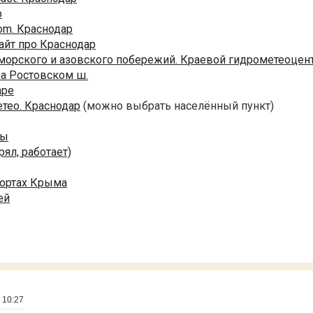
р
om. Краснодар
айт про Краснодар
морского и азовского побережий. Краевой гидрометеоцен
на Ростовском ш.
аре
тео. Краснодар
(можно выбрать населённый пункт)
ры
рял, работает)
рортах Крыма
ей
 10:27