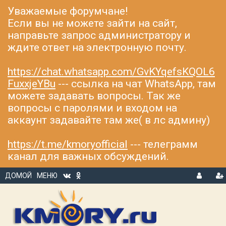
Уважаемые форумчане!
Если вы не можете зайти на сайт,
направьте запрос администратору и
ждите ответ на электронную почту.
https://chat.whatsapp.com/GvKYqefsKQOL6
FuxxjeYBu
--- ссылка на чат WhatsApp, там
можете задавать вопросы. Так же
вопросы с паролями и входом на
аккаунт задавайте там же( в лс админу)
https://t.me/kmoryofficial
--- телеграмм
канал для важных обсуждений.
ДОМОЙ
МЕНЮ
В
Р
Х
ЕГ
О
И
Д
С
Т