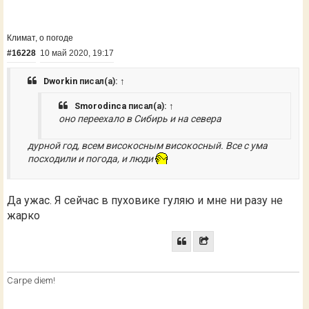
Климат, о погоде
#16228
10 май 2020, 19:17
Dworkin
писал(а):
↑
Smorodinca
писал(а):
↑
оно переехало в Сибирь и на севера
дурной год, всем високосным високосный. Все с ума
посходили и погода, и люди
Да ужас. Я сейчас в пуховике гуляю и мне ни разу не
жарко
Сarpe diem!