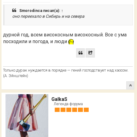
Smorodinca
писал(а):
↑
оно переехало в Сибирь и на севера
дурной год, всем високосным високосный. Все с ума
посходили и погода, и люди
Только дурак нуждается в порядке — гений господствует над хаосом.
(А. Эйнштейн)
GalkaS
Легенда форума