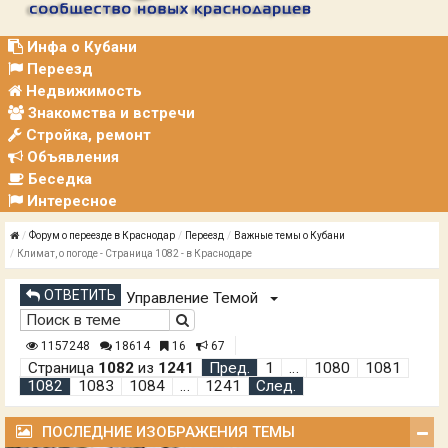
Р
А
Ц
Инфа о Кубани
И
Переезд
Я
Недвижимость
Знакомства и встречи
Стройка, ремонт
Объявления
Беседка
Интересное
Форум о переезде в Краснодар
Переезд
Важные темы о Кубани
Климат, о погоде - Страница 1082 - в Краснодаре
ОТВЕТИТЬ
Управление Темой
1157248
18614
16
67
Страница
1082
из
1241
Пред.
1
…
1080
1081
1082
1083
1084
…
1241
След.
ПОСЛЕДНИЕ ИЗОБРАЖЕНИЯ ТЕМЫ