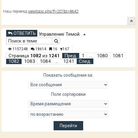
Наш переезд
viewtopic.php?f=207&t=8642
ОТВЕТИТЬ
Управление Темой
1157248
18614
16
67
Страница
1082
из
1241
Пред.
1
…
1080
1081
1082
1083
1084
…
1241
След.
Показать сообщения за:
Поле сортировки