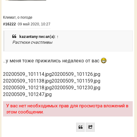
Климат, о погоде
#16222
09 май 2020, 10:27
kazantany
писал(а):
↑
Растюхи счастливы
...у меня тоже прижились недалеко от вас
20200509_101114.jpg
20200509_101126.jpg
20200509_101138.jpg
20200509_101159.jpg
20200509_101218.jpg
20200509_101230.jpg
20200509_101247.jpg
У вас нет необходимых прав для просмотра вложений в
этом сообщении.