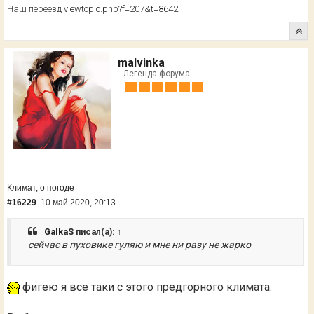
Наш переезд
viewtopic.php?f=207&t=8642
malvinka
Легенда форума
Климат, о погоде
#16229
10 май 2020, 20:13
GalkaS
писал(а):
↑
сейчас в пуховике гуляю и мне ни разу не жарко
фигею я все таки с этого предгорного климата.