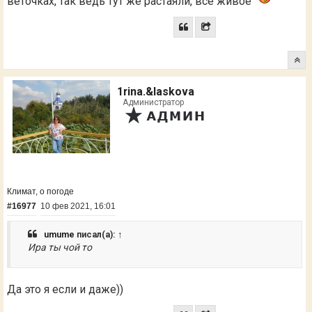
веточках, так ведь тут же растаяли, все живое
1rina.&laskova
Администратор
Климат, о погоде
#16977
10 фев 2021, 16:01
umume
писал(а):
↑
Ира ты чой то
Да это я если и даже))