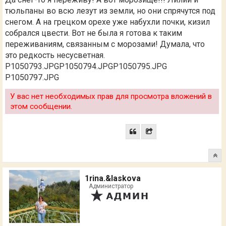
тюльпаны во всю лезут из земли, но они спрячутся под
снегом. А на грецком орехе уже набухли почки, кизил
собрался цвести. Вот не была я готова к таким
переживаниям, связанным с морозами! Думала, что
это редкость несусветная.
P1050793.JPG
P1050794.JPG
P1050795.JPG
P1050797.JPG
У вас нет необходимых прав для просмотра вложений в
этом сообщении.
1rina.&laskova
Администратор