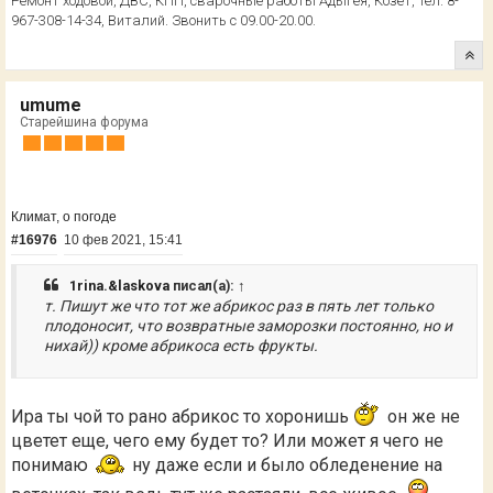
Ремонт ходовой, ДВС, КПП, сварочные работы Адыгея, Козет, тел. 8-
967-308-14-34, Виталий. Звонить с 09.00-20.00.
umume
Старейшина форума
Климат, о погоде
#16976
10 фев 2021, 15:41
1rina.&laskova
писал(а):
↑
т. Пишут же что тот же абрикос раз в пять лет только
плодоносит, что возвратные заморозки постоянно, но и
нихай)) кроме абрикоса есть фрукты.
Ира ты чой то рано абрикос то хоронишь
он же не
цветет еще, чего ему будет то? Или может я чего не
понимаю
ну даже если и было обледенение на