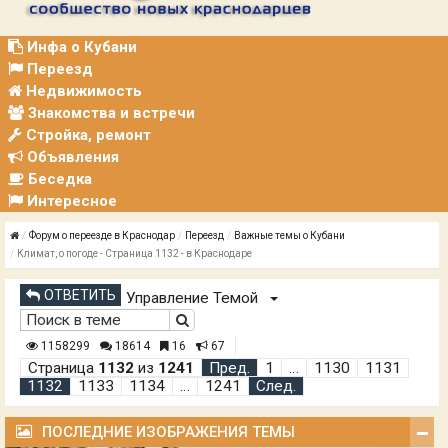
Р
А
Ц
Инфа о Кубани
И
Переезд
Я
Недвижимость
Знакомства и встречи
Стройка, ремонт
Объявления
Беседка
Интересное
Форум о переезде в Краснодар
Переезд
Важные темы о Кубани
Климат, о погоде - Страница 1132 - в Краснодаре
ОТВЕТИТЬ
Управление Темой
1158299
18614
16
67
Страница
1132
из
1241
Пред.
1
…
1130
1131
1132
1133
1134
…
1241
След.
ПОСЛЕДНИЕ ИЗОБРАЖЕНИЯ ТЕМЫ