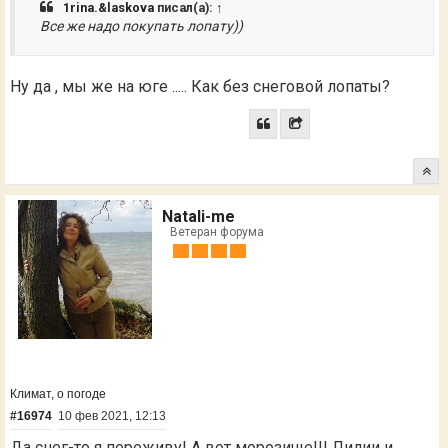
1rina.&laskova
писал(а):
↑
Все же надо покупать лопату))
Ну да , мы же на юге ..... Как без снеговой лопаты?
Natali-me
Ветеран форума
Климат, о погоде
#16974
10 фев 2021, 12:13
Да снег-то я переживу! А вот морозище!!! Лилии и