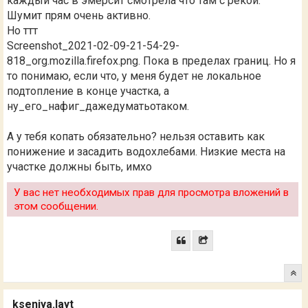
каждый час в эмерсит смотрела что там с рекой.
Шумит прям очень активно.
Но ттт
Screenshot_2021-02-09-21-54-29-
818_org.mozilla.firefox.png
. Пока в пределах границ. Но я
то понимаю, если что, у меня будет не локальное
подтопление в конце участка, а
ну_его_нафиг_дажедуматьотаком.
А у тебя копать обязательно? нельзя оставить как
понижение и засадить водохлебами. Низкие места на
участке должны быть, имхо
У вас нет необходимых прав для просмотра вложений в
этом сообщении.
kseniya.layt