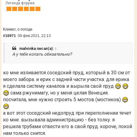
Легенда форума
Климат, о погоде
#16971
09 фев 2021, 22:13
malvinka
писал(а):
↑
А у тебя копать обязательно?
ко мне изливается соседский пруд, который в 30 см от
моего забора. и ерик с задней части участка. для ерика
я сделала систему каналов и вырыла свой пруд
сама ржунимагу, но у меня целая Венеция.
посчитала, мне нужно строить 5 мостов (мостиков)
а вот этот соседский недопруд при переполнении течет
ко мне. вызывала администрацию - без толку. я
решила трубами отвести его в свой пруд. короче, покой
нам только снится.