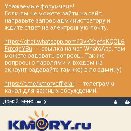
Уважаемые форумчане!
Если вы не можете зайти на сайт,
направьте запрос администратору и
ждите ответ на электронную почту.
https://chat.whatsapp.com/GvKYqefsKQOL6
FuxxjeYBu
--- ссылка на чат WhatsApp, там
можете задавать вопросы. Так же
вопросы с паролями и входом на
аккаунт задавайте там же( в лс админу)
https://t.me/kmoryofficial
--- телеграмм
канал для важных обсуждений.
ДОМОЙ
МЕНЮ
В
Р
Х
ЕГ
О
И
Д
С
Т