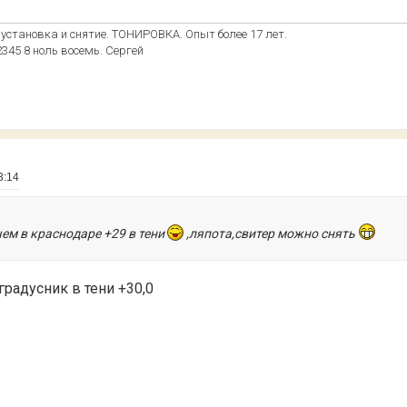
становка и снятие. ТОНИРОВКА. Опыт более 17 лет.
 2345 8 ноль восемь. Сергей
3:14
 чем в краснодаре +29 в тени
,ляпота,свитер можно снять
радусник в тени +30,0