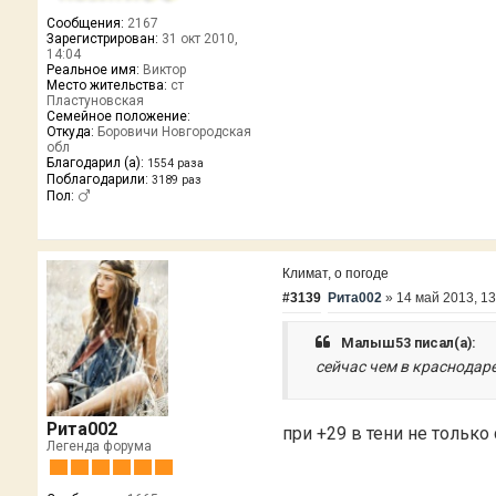
Сообщения:
2167
Зарегистрирован:
31 окт 2010,
14:04
Реальное имя:
Виктор
Место жительства:
ст
Пластуновская
Семейное положение:
Откуда:
Боровичи Новгородская
обл
Благодарил (а):
1554 раза
Поблагодарили:
3189 раз
Пол:
Климат, о погоде
#3139
Рита002
»
14 май 2013, 13
Малыш53 писал(а):
сейчас чем в краснодаре
Рита002
при +29 в тени не только
Легенда форума