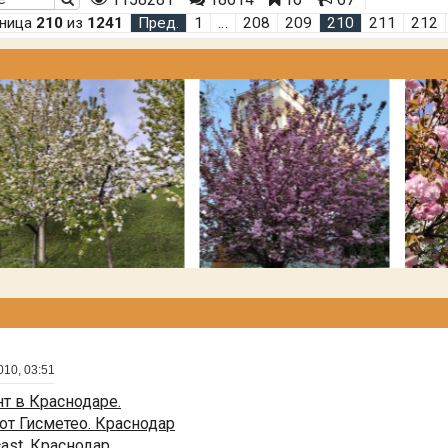
аница
210
из
1241
Пред.
1
…
208
209
210
211
212
010, 03:51
т в Краснодаре.
от Гисметео. Краснодар
cast. Краснодар