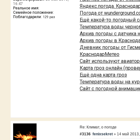
16:47
Яндекс.погода. Краснода
Реальное имя:
Погода от wunderground.c
Семейное положение:
Поблагодарили:
129 раз
Ещё какой-то погодный с
Температура воды черно
Архив погоды с датчика 
Архив погоды в Краснод
Дневник погоды от Гисме
КраснодарМетео
Сайт используют авиато
Карта гроз онлайн (прове
Ещё одна карта гроз
Температура воды на ку
Сайт с погодной анимаци
Re: Климат, о погоде
#3136
fenixsekret
»
14 май 2013,