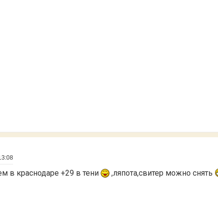
13:08
чем в краснодаре +29 в тени
,ляпота,свитер можно снять