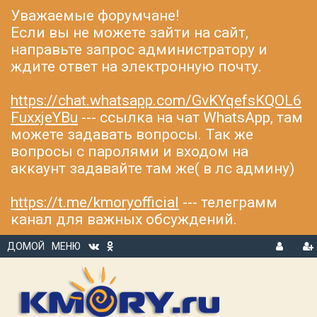
Уважаемые форумчане!
Если вы не можете зайти на сайт,
направьте запрос администратору и
ждите ответ на электронную почту.
https://chat.whatsapp.com/GvKYqefsKQOL6
FuxxjeYBu
--- ссылка на чат WhatsApp, там
можете задавать вопросы. Так же
вопросы с паролями и входом на
аккаунт задавайте там же( в лс админу)
https://t.me/kmoryofficial
--- телеграмм
канал для важных обсуждений.
ДОМОЙ
МЕНЮ
В
Р
Х
ЕГ
О
И
Д
С
Т