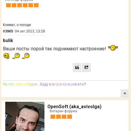
Климат, о погоде
#3965
04 окт 2013, 13:28
bulik
Ваши посты порой так поднимают настроение!
Н
у
ч
т
о
,
с
е
р
ы
е
б
у
д
н
и
.
.
.
Б
у
д
у
в
а
с
р
а
с
к
р
а
ш
и
в
а
т
ь
!
!
!
OpenSoft (aka_avivolga)
Ветеран форума