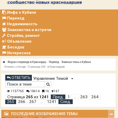
Р
А
Ц
Инфа о Кубани
И
Переезд
Я
Недвижимость
Знакомства и встречи
Стройка, ремонт
Объявления
Беседка
Интересное
Форум о переезде в Краснодар
Переезд
Важные темы о Кубани
Климат, о погоде - Страница 265 - в Краснодаре
ОТВЕТИТЬ
Управление Темой
1157765
18614
16
67
Страница
265
из
1241
Пред.
1
…
263
264
265
266
267
…
1241
След.
ПОСЛЕДНИЕ ИЗОБРАЖЕНИЯ ТЕМЫ