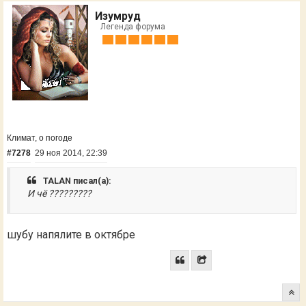
Изумруд
Легенда форума
Климат, о погоде
#7278
29 ноя 2014, 22:39
TALAN писал(а):
И чё ?????????
шубу напялите в октябре