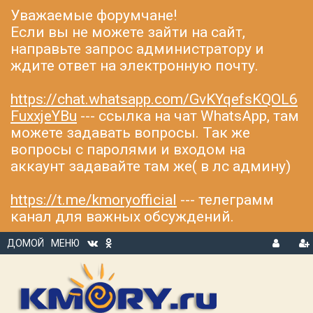
Уважаемые форумчане!
Если вы не можете зайти на сайт,
направьте запрос администратору и
ждите ответ на электронную почту.
https://chat.whatsapp.com/GvKYqefsKQOL6
FuxxjeYBu
--- ссылка на чат WhatsApp, там
можете задавать вопросы. Так же
вопросы с паролями и входом на
аккаунт задавайте там же( в лс админу)
https://t.me/kmoryofficial
--- телеграмм
канал для важных обсуждений.
ДОМОЙ
МЕНЮ
В
Р
Х
ЕГ
О
И
Д
С
Т