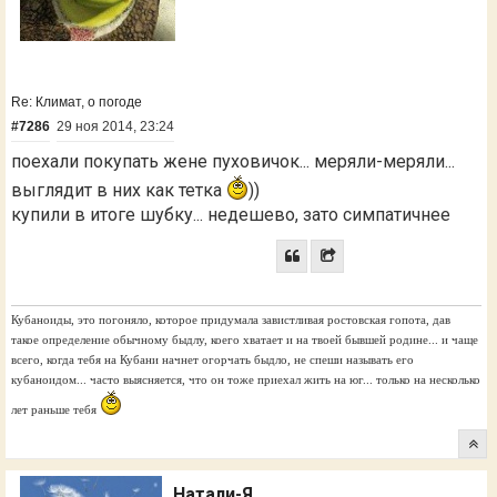
Re: Климат, о погоде
#7286
29 ноя 2014, 23:24
поехали покупать жене пуховичок... меряли-меряли...
выглядит в них как тетка
))
купили в итоге шубку... недешево, зато симпатичнее
Кубаноиды, это погоняло, которое придумала завистливая ростовская гопота, дав
такое определение обычному быдлу, коего хватает и на твоей бывшей родине... и чаще
всего, когда тебя на Кубани начнет огорчать быдло, не спеши называть его
кубаноидом... часто выясняется, что он тоже приехал жить на юг... только на несколько
лет раньше тебя
Натали-Я