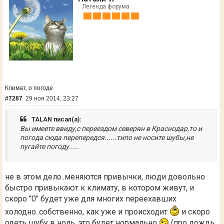
Легенда форума
Климат, о погоде
#7287
29 ноя 2014, 23:27
TALAN писал(а):
Вы имеете ввиду,с переездом северян в Краснодар,то и
погода сюда перепередся......типо не носите шубы,не
пугайте погоду.....
не в этом дело..меняются привычки, люди довольно
быстро привыкают к климату, в котором живут, и
скоро "0" будет уже для многих переехавших
холодно..собственно, как уже и происходит
и скоро
одеть шубу в ноль..это будет нормально
(про дождь