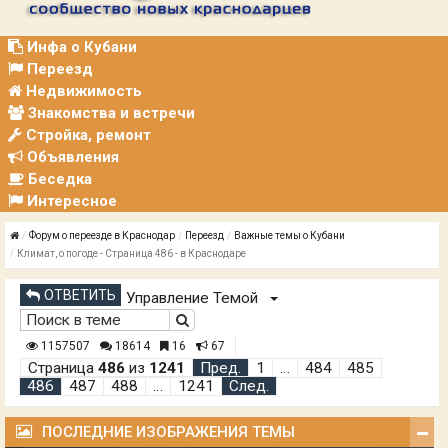
Р
А
Ц
Инфа о Кубани
И
Переезд
Я
Недвижимость
Знакомства и встречи
Стройка, ремонт
Объявления
Беседка
Интересное
Форум о переезде в Краснодар
Переезд
Важные темы о Кубани
Климат, о погоде - Страница 486 - в Краснодаре
ОТВЕТИТЬ
Управление Темой
1157507
18614
16
67
Страница
486
из
1241
Пред.
1
…
484
485
486
487
488
…
1241
След.
ПОСЛЕДНИЕ ИЗОБРАЖЕНИЯ ТЕМЫ