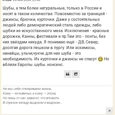
#7289
29 ноя 2014, 23:40
Шубы, а тем более натуральные, только в России и
носят в таком количестве. Повсеместно за границей -
джинсы, брючки, курточки. Даже у состоятельных
людей либо демократический стиль одежды, либо
шубки из искусственного меха. Исключения - красные
дорожки, Канны, фестивали и пр.Там это - понты, без
них звёздам никуда...Я понимаю ещё - ДВ, Север,
доолгая дорога пешком в пургу. Или эскимосы,
нанайцы, ульчи,чукчи..для них шуба - это
необходимость. Их курточки и джинсы не спасут
Но
вблизи Европы..шубы..нонсенс..
Не мы себе отмериваем жизнь,
Кому — мгновенье, а кому — эпоха,
Но лишь от нас зависит, что вложить
В отрезок между выдохом и вздохом...