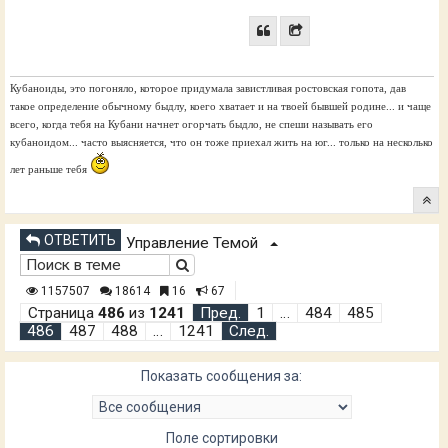
Кубаноиды, это погоняло, которое придумала завистливая ростовская гопота, дав
такое определение обычному быдлу, коего хватает и на твоей бывшей родине... и чаще
всего, когда тебя на Кубани начнет огорчать быдло, не спеши называть его
кубаноидом... часто выясняется, что он тоже приехал жить на юг... только на несколько
лет раньше тебя
ОТВЕТИТЬ
Управление Темой
1157507
18614
16
67
Страница
486
из
1241
Пред.
1
…
484
485
486
487
488
…
1241
След.
Показать сообщения за:
Поле сортировки