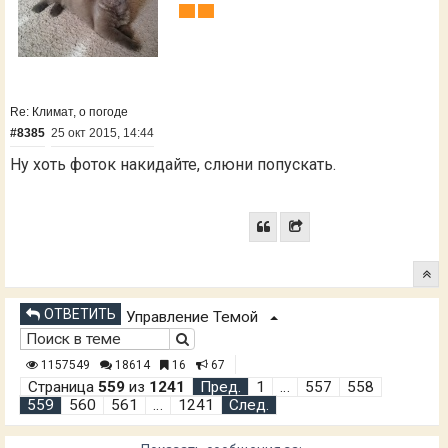
Re: Климат, о погоде
#8385
25 окт 2015, 14:44
Ну хоть фоток накидайте, слюни попускать.
ОТВЕТИТЬ
Управление Темой
1157549
18614
16
67
Страница
559
из
1241
Пред.
1
…
557
558
559
560
561
…
1241
След.