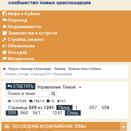
Р
А
Ц
Инфа о Кубани
И
Переезд
Я
Недвижимость
Знакомства и встречи
Стройка, ремонт
Объявления
Беседка
Интересное
Форум о переезде в Краснодар
Переезд
Важные темы о Кубани
Климат, о погоде - Страница 559 - в Краснодаре
ОТВЕТИТЬ
Управление Темой
1157549
18614
16
67
Страница
559
из
1241
Пред.
1
…
557
558
559
560
561
…
1241
След.
ПОСЛЕДНИЕ ИЗОБРАЖЕНИЯ ТЕМЫ