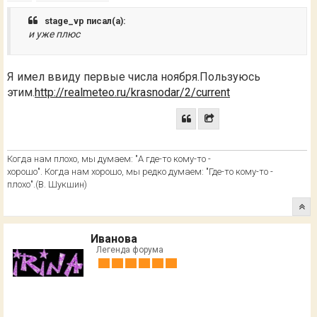
stage_vp писал(а):
и уже плюс
Я имел ввиду первые числа ноября.Пользуюсь
этим.
http://realmeteo.ru/krasnodar/2/current
Когда нам плохо, мы думаем: "А где-то кому-то -
хорошо". Когда нам хорошо, мы редко думаем: "Где-то кому-то -
плохо".(В. Шукшин)
Иванова
Легенда форума