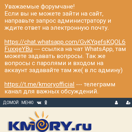
Уважаемые форумчане!
Если вы не можете зайти на сайт,
направьте запрос администратору и
ждите ответ на электронную почту.
https://chat.whatsapp.com/GvKYqefsKQOL6
FuxxjeYBu
--- ссылка на чат WhatsApp, там
можете задавать вопросы. Так же
вопросы с паролями и входом на
аккаунт задавайте там же( в лс админу)
https://t.me/kmoryofficial
--- телеграмм
канал для важных обсуждений.
ДОМОЙ
МЕНЮ
В
Р
Х
ЕГ
О
И
Д
С
Т