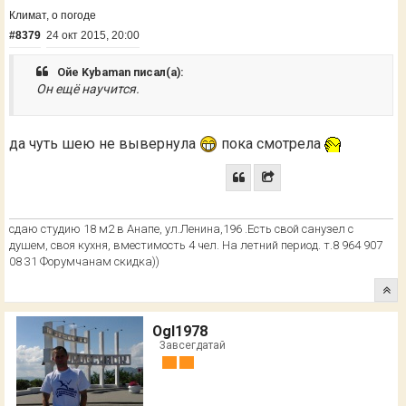
Климат, о погоде
#8379
24 окт 2015, 20:00
Ойе Kybaman писал(а):
Он ещё научится.
да чуть шею не вывернула
пока смотрела
сдаю студию 18 м2 в Анапе, ул.Ленина,196 .Есть свой санузел с
душем, своя кухня, вместимость 4 чел. На летний период. т.8 964 907
08 31 Форумчанам скидка))
Ogl1978
Завсегдатай