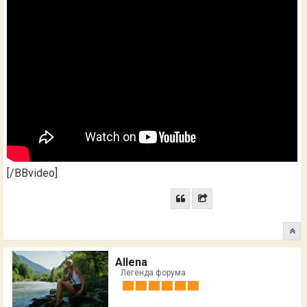
[/BBvideo]
Allena
Легенда форума