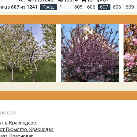
аница
607
из
1241
Пред.
1
…
605
606
607
608
609
010, 03:51
т в Краснодаре.
от Гисметео. Краснодар
cast. Краснодар