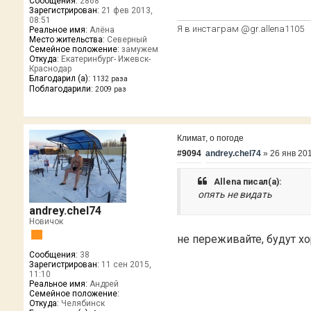
Сообщения:
2868
Зарегистрирован:
21 фев 2013,
08:51
Я в инстаграм @gr.allena1105
Реальное имя:
Алёна
Место жительства:
Северный
Семейное положение:
замужем
Откуда:
Екатеринбург- Ижевск-
Краснодар
Благодарил (а):
1132 раза
Поблагодарили:
2009 раз
Климат, о погоде
#9094
andrey.chel74
»
26 янв 201
Allena писал(а):
опять не видать
andrey.chel74
Новичок
не переживайте, будут х
Сообщения:
38
Зарегистрирован:
11 сен 2015,
11:10
Реальное имя:
Андрей
Семейное положение:
Откуда:
Челябинск