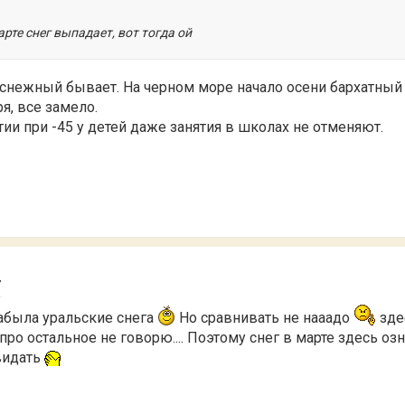
арте снег выпадает, вот тогда ой
снежный бывает. На черном море начало осени бархатный с
ря, все замело.
тии при -45 у детей даже занятия в школах не отменяют.
7
забыла уральские снега
Но сравнивать не нааадо
зде
 про остальное не говорю.... Поэтому снег в марте здесь озн
видать