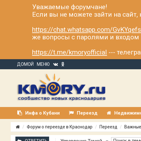
Уважаемые форумчане!
Если вы не можете зайти на сайт,
https://chat.whatsapp.com/GvKYqe
же вопросы с паролями и входом н
https://t.me/kmoryofficial
--- телег
ДОМОЙ
МЕНЮ
Инфа о Кубани
Переезд
Недвижим
Форум о переезде в Краснодар
Переезд
Важные