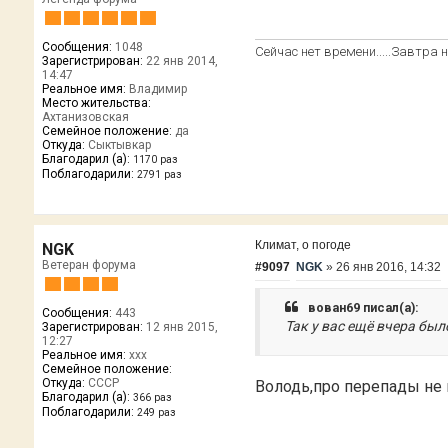
Сообщения:
1048
Сейчас нет времени.....Завтра не
Зарегистрирован:
22 янв 2014,
14:47
Реальное имя:
Владимир
Место жительства:
Ахтанизовская
Семейное положение:
да
Откуда:
Сыктывкар
Благодарил (а):
1170 раз
Поблагодарили:
2791 раз
Климат, о погоде
NGK
Ветеран форума
#9097
NGK
»
26 янв 2016, 14:32
вован69 писал(а):
Сообщения:
443
Так у вас ещё вчера был
Зарегистрирован:
12 янв 2015,
12:27
Реальное имя:
xxx
Семейное положение:
Откуда:
CCCP
Володь,про перепады не н
Благодарил (а):
366 раз
Поблагодарили:
249 раз