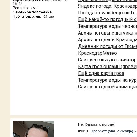
16:47
Яндекс.погода. Краснода
Реальное имя:
Погода от wunderground.c
Семейное положение:
Поблагодарили:
129 раз
Ещё какой-то погодный с
Температура воды черно
Архив погоды с датчика 
Архив погоды в Краснод
Дневник погоды от Гисме
КраснодарМетео
Сайт используют авиато
Карта гроз онлайн (прове
Ещё одна карта гроз
Температура воды на ку
Сайт с погодной анимаци
Re: Климат, о погоде
#9091
OpenSoft (aka_avivolga)