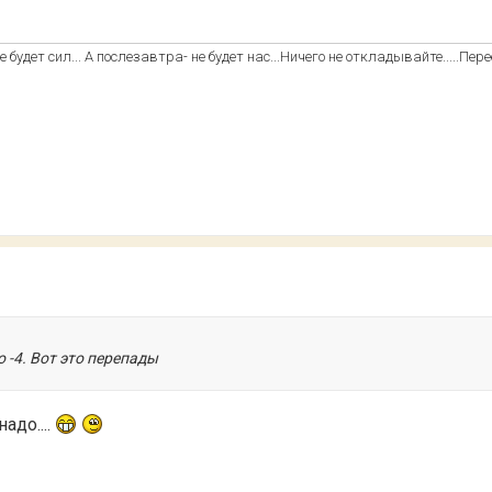
 будет сил... А послезавтра- не будет нас...Ничего не откладывайте.....Пере
о -4. Вот это перепады
адо....