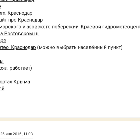
р
om. Краснодар
айт про Краснодар
морского и азовского побережий. Краевой гидрометеоцен
на Ростовском ш.
аре
тео. Краснодар
(можно выбрать населённый пункт)
ры
рял, работает)
рортах Крыма
ей
»
26 янв 2016, 11:03