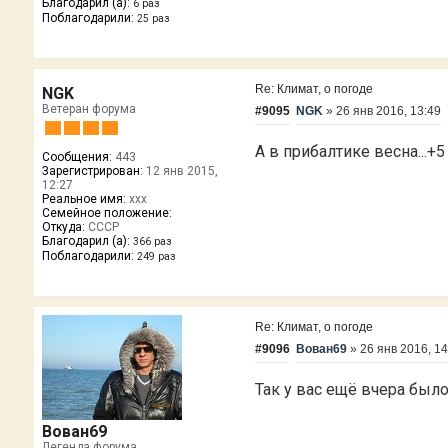
Благодарил (а):
6 раз
Поблагодарили:
25 раз
Re: Климат, о погоде
NGK
Ветеран форума
#9095
NGK
»
26 янв 2016, 13:49
А в прибалтике весна...+
Сообщения:
443
Зарегистрирован:
12 янв 2015,
12:27
Реальное имя:
xxx
Семейное положение:
Откуда:
CCCP
Благодарил (а):
366 раз
Поблагодарили:
249 раз
Re: Климат, о погоде
#9096
Вован69
»
26 янв 2016, 14
Так у вас ещё вчера было
Вован69
Легенда форума