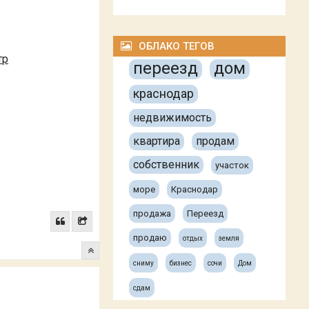
ОБЛАКО ТЕГОВ
тр
переезд
дом
краснодар
недвижимость
квартира
продам
собственник
участок
море
Краснодар
продажа
Переезд
продаю
отдых
земля
сниму
бизнес
сочи
Дом
сдам