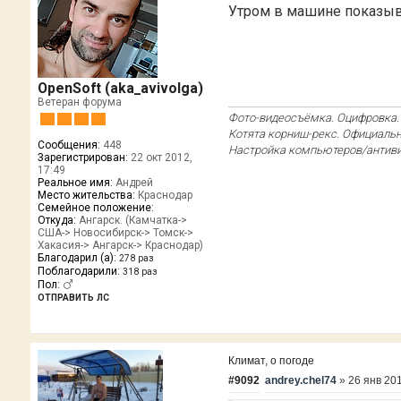
Утром в машине показыв
OpenSoft (aka_avivolga)
Ветеран форума
Фото-видеосъёмка. Оцифровка. 
Котята корниш-рекс. Официальн
Сообщения:
448
Настройка компьютеров/антивир
Зарегистрирован:
22 окт 2012,
17:49
Реальное имя:
Андрей
Место жительства:
Краснодар
Семейное положение:
Откуда:
Ангарск. (Камчатка->
США-> Новосибирск-> Томск->
Хакасия-> Ангарск-> Краснодар)
Благодарил (а):
278 раз
Поблагодарили:
318 раз
Пол:
ОТПРАВИТЬ ЛС
Климат, о погоде
#9092
andrey.chel74
»
26 янв 201