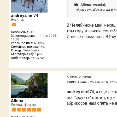
Allena писал(а):
чё уж там. Вот когда в м
andrey.chel74
Новичок
В Челябинске май месяц 
том году в начале сентяб
Сообщения:
38
Зарегистрирован:
11 сен 2015,
И ни чё нормально. В Яку
11:10
Реальное имя:
Андрей
Семейное положение:
Откуда:
Челябинск
Благодарил (а):
6 раз
Поблагодарили:
25 раз
Климат, о погоде
#9093
Allena
»
26 янв 2016, 12:0
andrey.chel74
, я еще не 
вся "фрукта" цветет, я уж
Allena
абрикосов нам опять не 
Легенда форума