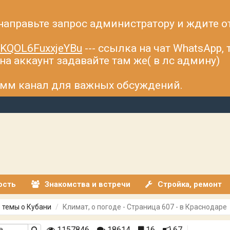
 направьте запрос администратору и ждите о
fsKQOL6FuxxjeYBu
--- ссылка на чат WhatsApp,
а аккаунт задавайте там же( в лс админу)
рамм канал для важных обсуждений.
ость
Знакомства и встречи
Стройка, ремонт
 темы о Кубани
Климат, о погоде - Страница 607 - в Краснодаре
1157846
18614
16
67