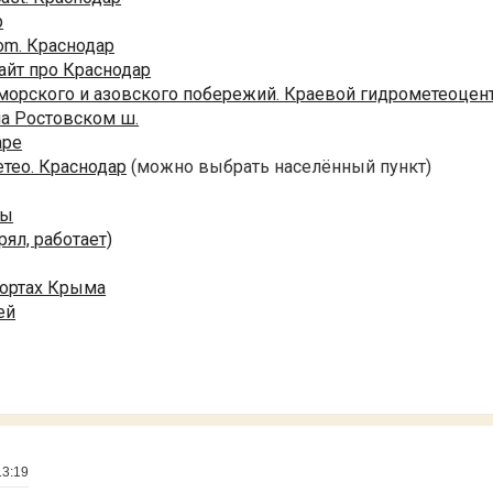
р
om. Краснодар
айт про Краснодар
морского и азовского побережий. Краевой гидрометеоцен
на Ростовском ш.
аре
тео. Краснодар
(можно выбрать населённый пункт)
ры
рял, работает)
рортах Крыма
ей
13:19