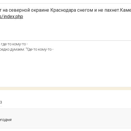
вот на северной окраине Краснодара снегом и не пахнет.Ка
s/index.php
где-то кому-то -
едко думаем: "Где-то кому-то -
03
егодня