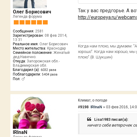
Так у вас предгорье. А 
Олег Борисович
http://europeya.ru/webcam
Легенда форума
Сообщения:
2581
Зарегистрирован:
08 фев 2014,
13:31
Реальное имя:
Олег Борисович
Когда нам плохо, мы думаем: "А 
Место жительства:
Краснодар
хорошо". Когда нам хорошо, мы р
Семейное положение:
Женатый
плохо".(В. Шукшин)
дед.Навечно.
Откуда:
Запорожская обл.-
Владимирская обл.
Благодарил (а):
6032 раза
Поблагодарили:
5404 раза
Пол:
Климат, о погоде
#9198
IRInaN
»
03 фев 2016, 14:
Lisa1983 писал(а):
ничего себе ветерочек с
IRInaN