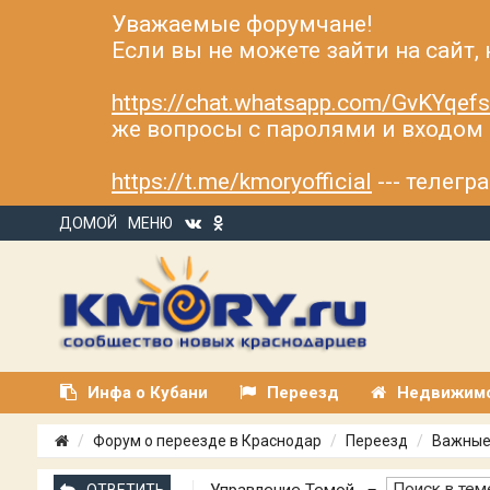
Уважаемые форумчане!
Если вы не можете зайти на сайт,
https://chat.whatsapp.com/GvKYqe
же вопросы с паролями и входом н
https://t.me/kmoryofficial
--- телег
ДОМОЙ
МЕНЮ
Инфа о Кубани
Переезд
Недвижим
Форум о переезде в Краснодар
Переезд
Важные