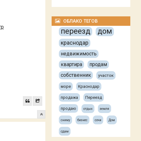
ОБЛАКО ТЕГОВ
тр
переезд
дом
краснодар
недвижимость
квартира
продам
собственник
участок
море
Краснодар
продажа
Переезд
продаю
отдых
земля
сниму
бизнес
сочи
Дом
сдам