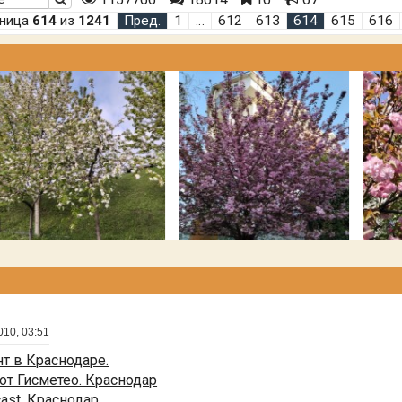
аница
614
из
1241
Пред.
1
…
612
613
614
615
616
010, 03:51
т в Краснодаре.
от Гисметео. Краснодар
cast. Краснодар