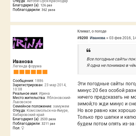
Откуда:
Актобе-Орск-Краснодар
Благодарил (а):
126 раз
Поблагодарили:
362 раза
Климат, о погоде
#9200
Иванова
»
03 фев 2016, 1
Все погодные сайты пока
Иванова
Я одна не понимаю в чём
Легенда форума
Сообщения:
1886
Эти погодные сайты пого
Зарегистрирован:
23 мар 2014,
10:08
минус 20 без особой раз
Реальное имя:
Ирина
ничего предсказать не мо
Место жительства:
Яблоновский-
Львовское
зимой,то жди минус и сне
Семейное положение:
замужем
Но все равно как хорошо
Откуда:
Комсомольск-на-Амуре,
Хабаровский край
Только про шапки и капю
Благодарил (а):
2533 раза
будем потом опять из-за
Поблагодарили:
3211 раз
Пол: