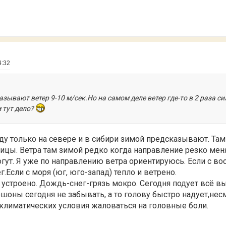
4:32
зывают ветер 9-10 м/сек.Но на самом деле ветер где-то в 2 раза с
 тут дело?
ду только на севере и в сибири зимой предсказывают. Там
ницы. Ветра там зимой редко когда направление резко меня
гут. Я уже по направлению ветра ориентируюсь. Если с во
г.Если с моря (юг, юго-запад) тепло и ветрено.
 устроено. Дождь-снег-грязь мокро. Сегодня подует всё в
шоны сегодня не забывать, а то голову быстро надует,несм
 климатических условия жаловаться на головные боли.