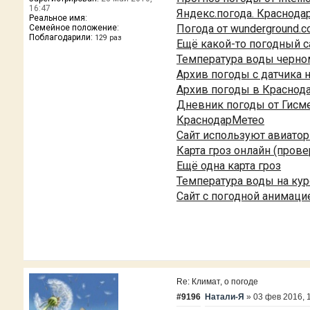
16:47
Яндекс.погода. Краснода
Реальное имя:
Погода от wunderground.c
Семейное положение:
Поблагодарили:
129 раз
Ещё какой-то погодный с
Температура воды черно
Архив погоды с датчика 
Архив погоды в Краснод
Дневник погоды от Гисме
КраснодарМетео
Сайт используют авиато
Карта гроз онлайн (прове
Ещё одна карта гроз
Температура воды на ку
Сайт с погодной анимаци
Re: Климат, о погоде
#9196
Натали-Я
»
03 фев 2016, 