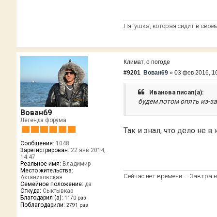
Лягушка, которая сидит в своем 
Климат, о погоде
#9201
Вован69
»
03 фев 2016, 1
Иванова писал(а):
будем потом опять из-з
Вован69
Легенда форума
Так и знал, что дело не в
Сообщения:
1048
Зарегистрирован:
22 янв 2014,
14:47
Реальное имя:
Владимир
Место жительства:
Сейчас нет времени.....Завтра не
Ахтанизовская
Семейное положение:
да
Откуда:
Сыктывкар
Благодарил (а):
1170 раз
Поблагодарили:
2791 раз