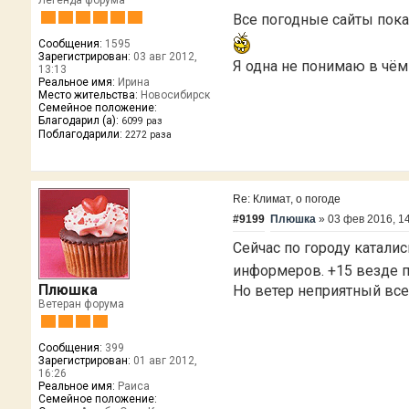
Легенда форума
Все погодные сайты пока
Сообщения:
1595
Зарегистрирован:
03 авг 2012,
Я одна не понимаю в чём
13:13
Реальное имя:
Ирина
Место жительства:
Новосибирск
Семейное положение:
Благодарил (а):
6099 раз
Поблагодарили:
2272 раза
Re: Климат, о погоде
#9199
Плюшка
»
03 фев 2016, 1
Сейчас по городу каталис
информеров. +15 везде 
Плюшка
Но ветер неприятный все 
Ветеран форума
Сообщения:
399
Зарегистрирован:
01 авг 2012,
16:26
Реальное имя:
Раиса
Семейное положение: