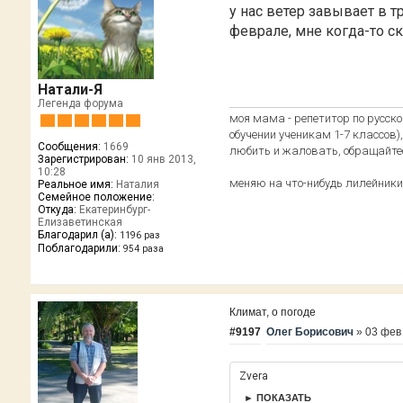
у нас ветер завывает в тр
феврале, мне когда-то ск
Натали-Я
Легенда форума
моя мама - репетитор по русско
обучении ученикам 1-7 классов)
Сообщения:
1669
любить и жаловать, обращайте
Зарегистрирован:
10 янв 2013,
10:28
меняю на что-нибудь лилейники
Реальное имя:
Наталия
Семейное положение:
Откуда:
Екатеринбург-
Елизаветинская
Благодарил (а):
1196 раз
Поблагодарили:
954 раза
Климат, о погоде
#9197
Олег Борисович
»
03 фев
Zvera
► ПОКАЗАТЬ