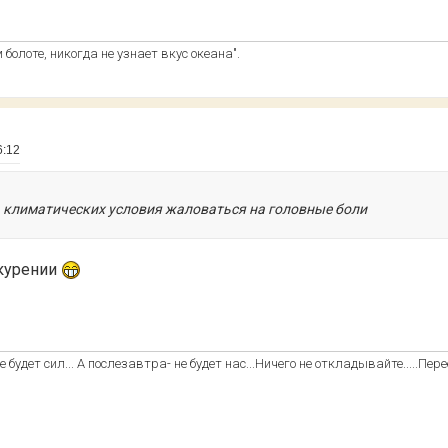
болоте, никогда не узнает вкус океана".
6:12
а климатических условия жаловаться на головные боли
 курении
 будет сил... А послезавтра- не будет нас...Ничего не откладывайте.....Пере