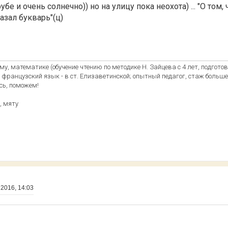
убе и очень солнечно)) но на улицу пока неохота) ... "О том,
азал букварь"(ц)
му, математике (обучение чтению по методике Н. Зайцева с 4 лет, подгото
, французский язык - в ст. Елизаветинской; опытный педагог, стаж больше
сь, поможем!
, мяту
 2016, 14:03