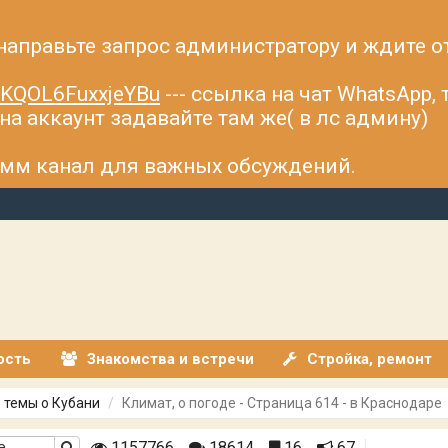
 направьте запрос администратору и ждите о
fsKQOL6FuxxjeYBu
--- ссылка на чат WhatsApp,
а аккаунт задавайте там же( в лс админу)
рамм канал для важных обсуждений.
ость
Знакомства и встречи
Стройка, ремонт
 темы о Кубани
Климат, о погоде - Страница 614 - в Краснодаре
1157766
18614
16
67