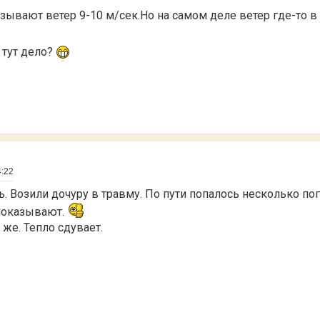
зывают ветер 9-10 м/сек.Но на самом деле ветер где-то в 
 тут дело?
4:22
ь. Возили дочуру в травму. По пути попалось несколько п
показывают.
же. Тепло сдувает.