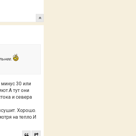
ильнее.
 минус 30 или
ют.А тут они
стока и севера
ысушит. Хорошо.
отря на тепло.И