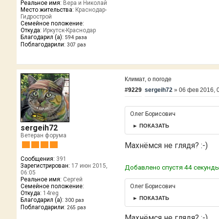
Реальное имя:
Вера и Николай
Место жительства:
Краснодар-
Гидрострой
Семейное положение:
Откуда:
Иркутск-Краснодар
Благодарил (а):
594 раза
Поблагодарили:
307 раз
Климат, о погоде
#9229
sergeih72
»
06 фев 2016, 
Олег Борисович
► ПОКАЗАТЬ
sergeih72
Ветеран форума
Махнёмся не глядя? :-)
Сообщения:
391
Зарегистрирован:
17 июн 2015,
Добавлено спустя 44 секунды
06:05
Реальное имя:
Сергей
Олег Борисович
Семейное положение:
Откуда:
14reg
► ПОКАЗАТЬ
Благодарил (а):
300 раз
Поблагодарили:
265 раз
Махнёмся не глядя? :-)