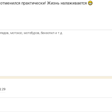
ег отменился практически! Жизнь налаживается
едов, мотокос, мотобуров, бензопил и т.д.
1:29