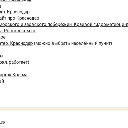
р
om. Краснодар
айт про Краснодар
морского и азовского побережий. Краевой гидрометеоцен
на Ростовском ш.
аре
тео. Краснодар
(можно выбрать населённый пункт)
ры
рял, работает)
рортах Крыма
ей
:39