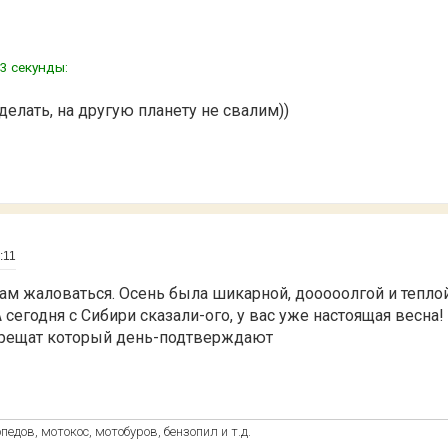
3 секунды:
 делать, на другую планету не свалим))
:11
 нам жаловаться. Осень была шикарной, дооооолгой и тепло
 сегодня с Сибири сказали-ого, у вас уже настоящая весна! Т
рещат который день-подтверждают
едов, мотокос, мотобуров, бензопил и т.д.