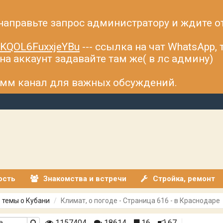
 направьте запрос администратору и ждите о
fsKQOL6FuxxjeYBu
--- ссылка на чат WhatsApp,
а аккаунт задавайте там же( в лс админу)
рамм канал для важных обсуждений.
ость
Знакомства и встречи
Стройка, ремонт
 темы о Кубани
Климат, о погоде - Страница 616 - в Краснодаре
1157404
18614
16
67