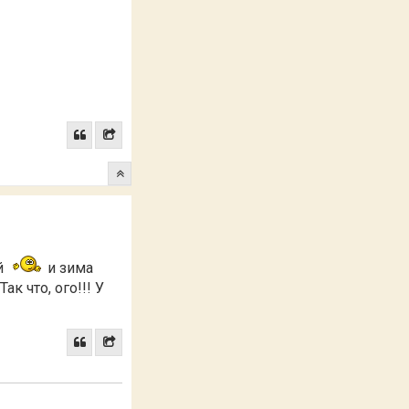
й
и зима
ак что, ого!!! У