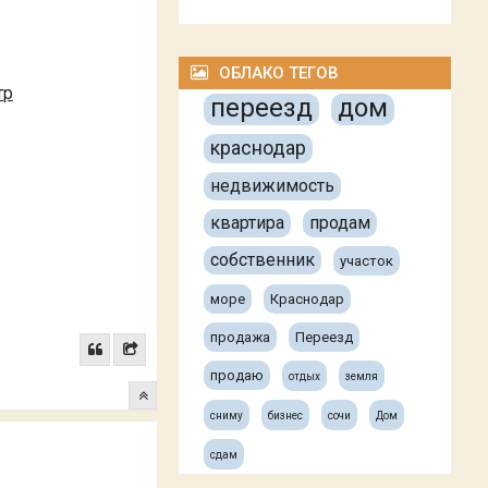
ОБЛАКО ТЕГОВ
тр
переезд
дом
краснодар
недвижимость
квартира
продам
собственник
участок
море
Краснодар
продажа
Переезд
продаю
отдых
земля
сниму
бизнес
сочи
Дом
сдам