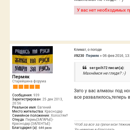
У вас нет необходимых п
Климат, о погоде
#9230
Пермяк
»
06 фев 2016, 13
sergeih72 писал(а):
Махнёмся не глядя? :-)
Пермяк
Старейшина форума
Зато у вас алмазы под н
Сообщения:
939
все развалилось,теперь
Зарегистрирован:
25 дек 2013,
20:56
Реальное имя:
Евгений
Место жительства:
Краснодар
Семейное положение:
Холостяк!!
Откуда:
Пермь(ЗАГАРЬЕ)-
Краснодар.(ЗАЛЕНТЬЕ)
Чтоб за все за грехи мои тяжкие
Благодарил (а):
644 раза
За неверие в благодать