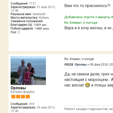
Сообщения:
7121
Вам что то приснилось?!
Зарегистрирован:
01 май 2013,
10:46
Реальное имя:
ЗмейкаЯ
Добавлено спустя 2 минуты 4
Место жительства:
Кубань
Семейное положение:
Re: Климат, о погоде
Благодарил (а):
12829 раз
Вера и я хочу весны, а чо
Поблагодарили:
14883 раза
Пол:
Re: Климат, о погоде
#9228
Орловы
»
06 фев 2016, 02
Да, на самом деле, грех
настоящая с морозцем... А
нас весна!
и птицы ве
Орловы
Ветеран форума
Сообщения:
418
Зарегистрирован:
26 мар 2013,
Ремонт квадро-гидроциклов, моп
15:40