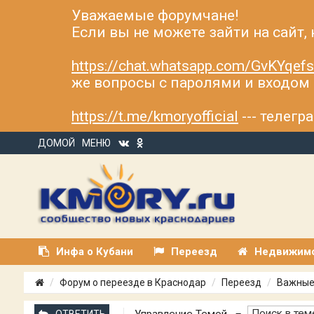
Уважаемые форумчане!
Если вы не можете зайти на сайт,
https://chat.whatsapp.com/GvKYqe
же вопросы с паролями и входом н
https://t.me/kmoryofficial
--- телег
ДОМОЙ
МЕНЮ
Инфа о Кубани
Переезд
Недвижим
Форум о переезде в Краснодар
Переезд
Важные