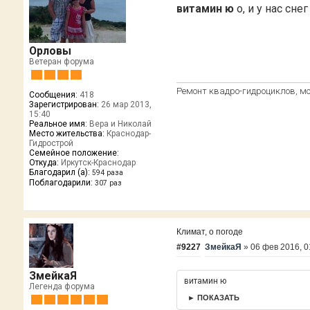
витамин ю
о, и у нас сн
Орловы
Ветеран форума
Ремонт квадро-гидроциклов, моп
Сообщения:
418
Зарегистрирован:
26 мар 2013,
15:40
Реальное имя:
Вера и Николай
Место жительства:
Краснодар-
Гидрострой
Семейное положение:
Откуда:
Иркутск-Краснодар
Благодарил (а):
594 раза
Поблагодарили:
307 раз
Климат, о погоде
#9227
ЗмейкаЯ
»
06 фев 2016, 0
ЗмейкаЯ
витамин ю
Легенда форума
► ПОКАЗАТЬ