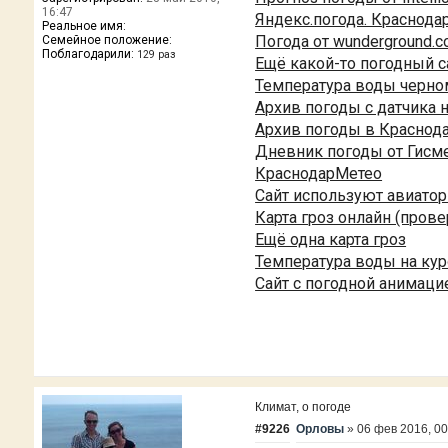
16:47
Яндекс.погода. Краснода
Реальное имя:
Погода от wunderground.c
Семейное положение:
Поблагодарили:
129 раз
Ещё какой-то погодный с
Температура воды черно
Архив погоды с датчика 
Архив погоды в Краснод
Дневник погоды от Гисме
КраснодарМетео
Сайт используют авиато
Карта гроз онлайн (прове
Ещё одна карта гроз
Температура воды на ку
Сайт с погодной анимаци
Климат, о погоде
#9226
Орловы
»
06 фев 2016, 00