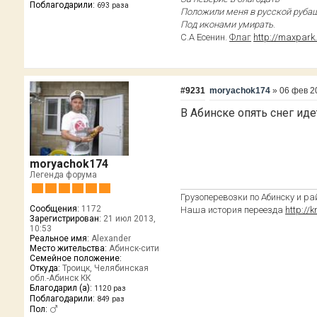
Поблагодарили:
693 раза
Положили меня в русской руба
Под иконами умирать
.
С.А Есенин.
Флаг
http://maxpark
#9231
moryachok174
»
06 фев 2
В Абинске опять снег иде
moryachok174
Легенда форума
Грузоперевозки по Абинску и рай
Сообщения:
1172
Наша история переезда
http://
Зарегистрирован:
21 июл 2013,
10:53
Реальное имя:
Alexander
Место жительства:
Абинск-сити
Семейное положение:
Откуда:
Троицк, Челябинская
обл.-Абинск КК
Благодарил (а):
1120 раз
Поблагодарили:
849 раз
Пол: