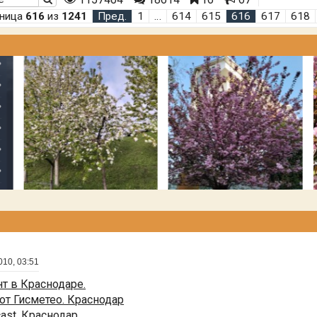
аница
616
из
1241
Пред.
1
…
614
615
616
617
618
010, 03:51
т в Краснодаре.
от Гисметео. Краснодар
cast. Краснодар