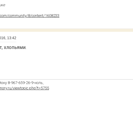
шке
.com/community/8/content/1608233
016, 13:42
т, хлопьями.
ону 8-967-659-26-9-ноль,
kmory.ru/viewtopic.php?t=5755