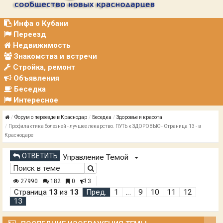
Р
А
Ц
Инфа о Кубани
И
Переезд
Я
Недвижимость
Знакомства и встречи
Стройка, ремонт
Объявления
Беседка
Интересное
Форум о переезде в Краснодар
Беседка
Здоровье и красота
Профилактика болезней - лучшее лекарство. ПУТЬ к ЗДОРОВЬЮ - Страница 13 - в
Краснодаре
ОТВЕТИТЬ
Управление Темой
27990
182
0
3
Страница
13
из
13
Пред.
1
…
9
10
11
12
13