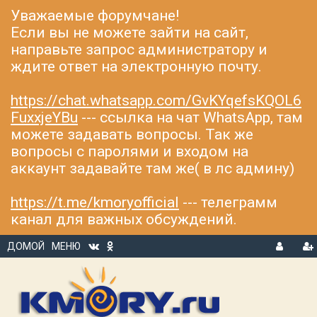
Уважаемые форумчане!
Если вы не можете зайти на сайт,
направьте запрос администратору и
ждите ответ на электронную почту.
https://chat.whatsapp.com/GvKYqefsKQOL6
FuxxjeYBu
--- ссылка на чат WhatsApp, там
можете задавать вопросы. Так же
вопросы с паролями и входом на
аккаунт задавайте там же( в лс админу)
https://t.me/kmoryofficial
--- телеграмм
канал для важных обсуждений.
ДОМОЙ
МЕНЮ
В
Р
Х
ЕГ
О
И
Д
С
Т