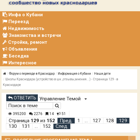
Р
А
Ц
Инфа о Кубани
И
Переезд
Я
Недвижимость
Знакомства и встречи
Стройка, ремонт
Объявления
Беседка
Интересное
Форум о переезде в Краснодар
Информация о Кубани
Наши дети
Школы Краснодара (устройство в шк.,отзывы,мнения...) - Страница 129 - в
Краснодаре
ОТВЕТИТЬ
Управление Темой
395200
2276
14
51
Страница
129
из
152
Пред.
1
…
127
128
129
130
131
…
152
След.