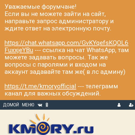
Уважаемые форумчане!
Если вы не можете зайти на сайт,
направьте запрос администратору и
ждите ответ на электронную почту.
https://chat.whatsapp.com/GvKYqefsKQOL6
FuxxjeYBu
--- ссылка на чат WhatsApp, там
можете задавать вопросы. Так же
вопросы с паролями и входом на
аккаунт задавайте там же( в лс админу)
https://t.me/kmoryofficial
--- телеграмм
канал для важных обсуждений.
ДОМОЙ
МЕНЮ
В
Р
Х
ЕГ
О
И
Д
С
Т