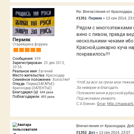
Re: Впечатления от Краснодара. Д
#1351
Пермяк
»
13 сен 2014, 23:
Рядом с многоэтажками 
вино с пивом, правда ве
Пермяк
несколькими чеками ибо 
Старейшина форума
Красной,шикарно куча на
понравилось!!!
Сообщения:
939
Зарегистрирован:
25 дек 2013,
20:56
Реальное имя:
Евгений
Место жительства:
Краснодар
Семейное положение:
Холостяк!!
Чтоб за все за грехи мои тяжкие
Откуда:
Пермь(ЗАГАРЬЕ)-
За неверие в благодать
Краснодар.(ЗАЛЕНТЬЕ)
Благодарил (а):
Положили меня в русской руба
644 раза
Поблагодарили:
693 раза
Под иконами умирать
.
С.А Есенин.
Флаг
http://maxpark
Впечатления от Краснодара. Добав
#1352
Дез
»
13 сен 2014, 23:07