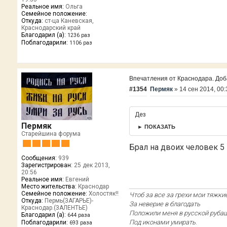
Реальное имя:
Ольга
Семейное положение:
Откуда:
ст-ца Каневская,
Краснодарский край
Благодарил (а):
1236 раз
Поблагодарили:
1106 раз
Впечатления от Краснодара. Добав
#1354
Пермяк
»
14 сен 2014, 00:
Дез
Пермяк
► ПОКАЗАТЬ
Старейшина форума
Брал на двоих человек 5
Сообщения:
939
Зарегистрирован:
25 дек 2013,
20:56
Реальное имя:
Евгений
Место жительства:
Краснодар
Семейное положение:
Холостяк!!
Чтоб за все за грехи мои тяжкие
Откуда:
Пермь(ЗАГАРЬЕ)-
За неверие в благодать
Краснодар.(ЗАЛЕНТЬЕ)
Положили меня в русской руба
Благодарил (а):
644 раза
Под иконами умирать
.
Поблагодарили:
693 раза