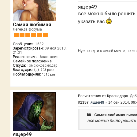
ящер49
все можно было решить е
указать вас
Самая любимая
Легенда форума
Сообщения:
1682
Зарегистрирован:
09 ноя 2013,
Нужно идти к своей мечте, не м
21:21
Реальное имя:
Анастасия
Семейное положение:
Откуда:
Томск-Краснодар
Благодарил (а):
703 раза
Поблагодарили:
1516 раз
Впечатления от Краснодара. Добав
#1357
ящер49
»
14 сен 2014, 09:
Самая любимая писал
все можно было решить 
ящер49