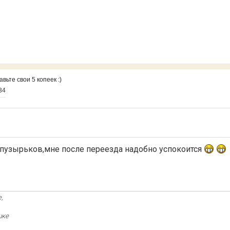
ьте свои 5 копеек :)
34
 пузырьков,мне после переезда надобно успокоится
,
шке