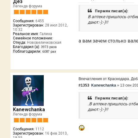
Дез
Легенда форума
Пермяк писал(а):
В аптеке пришлось отби
Сообщения:
6455
дают:-):-)!!
Зарегистрирован:
28 июл 2012,
10:32
Реальное имя:
Галина
Семейное положение:
а вам зачем столько вал
Откуда:
Нововеличковская
Благодарил (а):
3973 раза
Поблагодарили:
6087 раз
Впечатления от Краснодара. Добав
#1353
Kanewchanka
»
13 сен 20
Пермяк писал(а):
.В аптеке пришлось отб
Kanewchanka
дают:-):-)!!
Легенда форума
Сообщения:
1112
Зарегистрирован:
16 фев 2013,
19:55