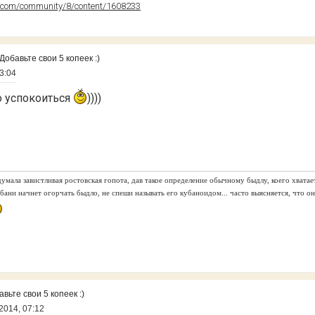
.com/community/8/content/1608233
обавьте свои 5 копеек :)
3:04
 успокоиться
))))
умала завистливая ростовская гопота, дав такое определение обычному быдлу, коего хватае
Кубани начнет огорчать быдло, не спеши называть его кубаноидом... часто выясняется, что он
ьте свои 5 копеек :)
2014, 07:12