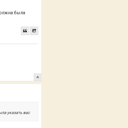
должна была
ыла указать вас