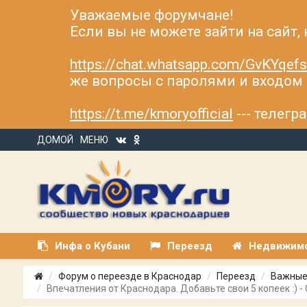
Уважаемые форумчане!
Если вы не можете зайти на сайт,
https://chat.whatsapp.com/GvKYqe
же вопросы с паролями и входом н
https://t.me/kmoryofficial
--- телег
ДОМОЙ
МЕНЮ
Инфа о Кубани
Переезд
Недвижим
Форум о переезде в Краснодар
Переезд
Важные
Впечатления от Краснодара. Добавьте свои 5 копеек :) -