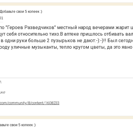
обавьте свои 5 копеек :)
01
по "Героев Разведчиков" местный народ вечерами жарит 
дут себя относительно тихо.В аптеке пришлось отбивать ва
в одни руки больше 2 пузырьков не дают:-):-)!! Был сегод
роду уличные музыканты, тепло кругом цветы, да это явно
,
шке
.com/community/8/content/1608233
ьте свои 5 копеек :)