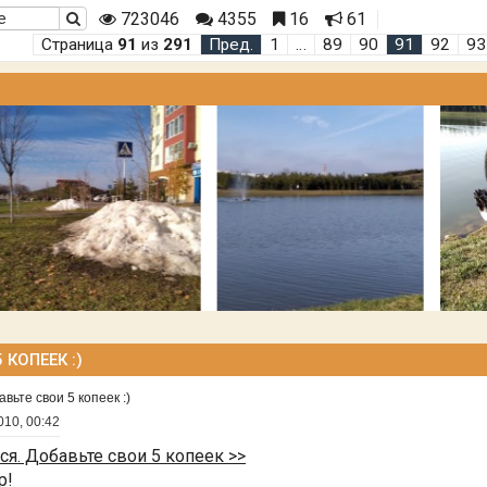
723046
4355
16
61
Страница
91
из
291
Пред.
1
…
89
90
91
92
93
КОПЕЕК :)
ьте свои 5 копеек :)
010, 00:42
. Добавьте свои 5 копеек >>
р!