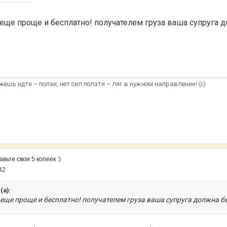
ще проще и бесплатно! получателем груза ваша супруга 
ожешь идти – ползи, нет сил ползти – ляг в нужном направлении! (с)
ьте свои 5 копеек :)
42
(а):
еще проще и бесплатно! получателем груза ваша супруга должна б