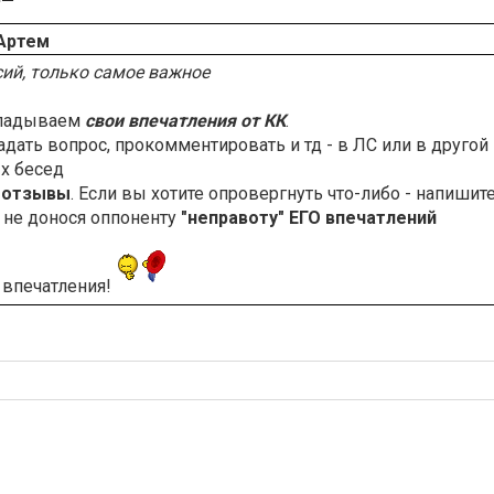
Артем
сий, только самое важное
кладываем
свои впечатления от КК
.
адать вопрос, прокомментировать и тд - в ЛС или в другой
х бесед
 отзывы
. Если вы хотите опровергнуть что-либо - напишит
а не донося оппоненту
"неправоту" ЕГО впечатлений
 впечатления!