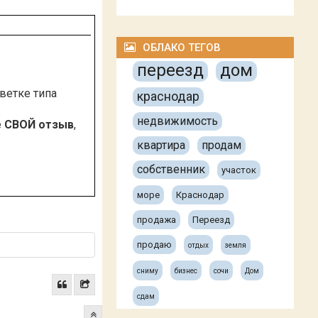
ОБЛАКО ТЕГОВ
переезд
дом
 ветке типа
краснодар
недвижимость
е
СВОЙ отзыв
,
квартира
продам
собственник
участок
море
Краснодар
продажа
Переезд
продаю
отдых
земля
сниму
бизнес
сочи
Дом
сдам