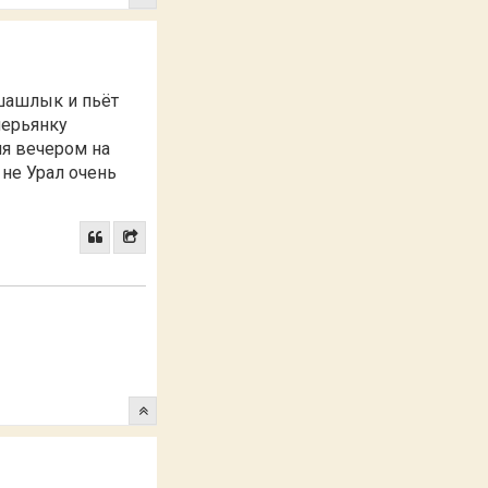
шашлык и пьёт
лерьянку
ня вечером на
 не Урал очень