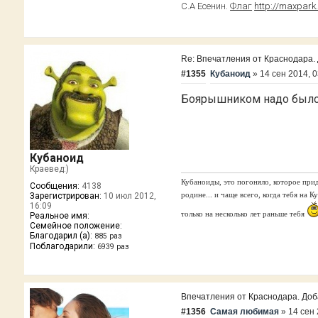
С.А Есенин.
Флаг
http://maxpark
Re: Впечатления от Краснодара. Д
#1355
Кубаноид
»
14 сен 2014, 0
Боярышником надо было
Кубаноид
Краевед:)
Кубаноиды, это погоняло, которое прид
Сообщения:
4138
родине... и чаще всего, когда тебя на 
Зарегистрирован:
10 июл 2012,
16:09
только на несколько лет раньше тебя
Реальное имя:
Семейное положение:
Благодарил (а):
885 раз
Поблагодарили:
6939 раз
Впечатления от Краснодара. Добав
#1356
Самая любимая
»
14 сен 