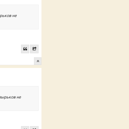
рьков не
узырьков не