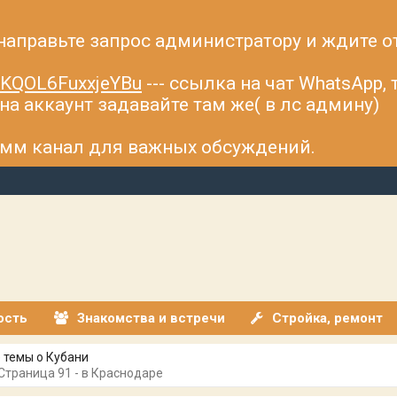
 направьте запрос администратору и ждите о
fsKQOL6FuxxjeYBu
--- ссылка на чат WhatsApp,
а аккаунт задавайте там же( в лс админу)
рамм канал для важных обсуждений.
ость
Знакомства и встречи
Стройка, ремонт
 темы о Кубани
 Страница 91 - в Краснодаре