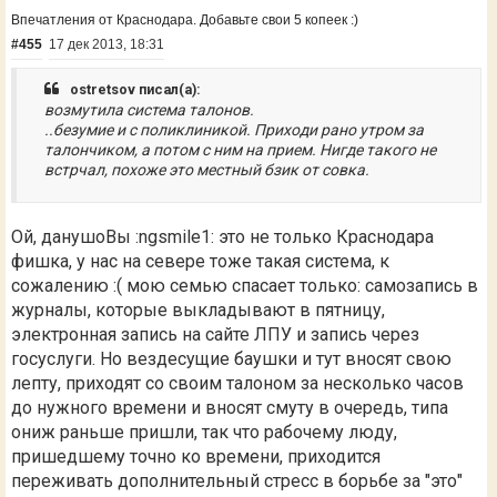
Впечатления от Краснодара. Добавьте свои 5 копеек :)
#455
17 дек 2013, 18:31
ostretsov писал(а):
возмутила система талонов.
..безумие и с поликлиникой. Приходи рано утром за
талончиком, а потом с ним на прием. Нигде такого не
встрчал, похоже это местный бзик от совка.
Ой, данушоВы :ngsmile1: это не только Краснодара
фишка, у нас на севере тоже такая система, к
сожалению :( мою семью спасает только: самозапись в
журналы, которые выкладывают в пятницу,
электронная запись на сайте ЛПУ и запись через
госуслуги. Но вездесущие баушки и тут вносят свою
лепту, приходят со своим талоном за несколько часов
до нужного времени и вносят смуту в очередь, типа
ониж раньше пришли, так что рабочему люду,
пришедшему точно ко времени, приходится
переживать дополнительный стресс в борьбе за "это"