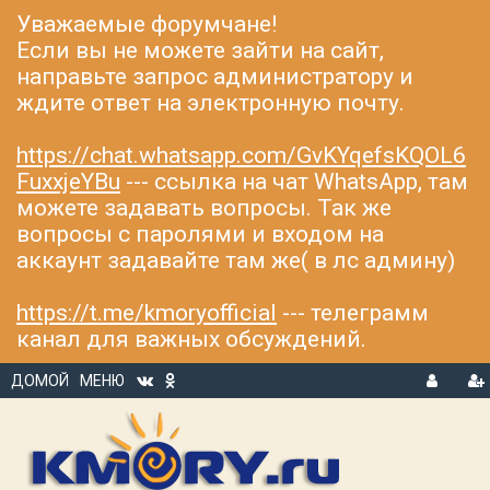
Уважаемые форумчане!
Если вы не можете зайти на сайт,
направьте запрос администратору и
ждите ответ на электронную почту.
https://chat.whatsapp.com/GvKYqefsKQOL6
FuxxjeYBu
--- ссылка на чат WhatsApp, там
можете задавать вопросы. Так же
вопросы с паролями и входом на
аккаунт задавайте там же( в лс админу)
https://t.me/kmoryofficial
--- телеграмм
канал для важных обсуждений.
ДОМОЙ
МЕНЮ
В
Р
Х
ЕГ
О
И
Д
С
Т