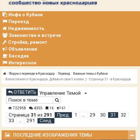
Р
А
Ц
Инфа о Кубани
И
Переезд
Я
Недвижимость
Знакомства и встречи
Стройка, ремонт
Объявления
Беседка
Интересное
Форум о переезде в Краснодар
Переезд
Важные темы о Кубани
Впечатления от Краснодара. Добавьте свои 5 копеек :) - Страница 31 - в Краснодаре
ОТВЕТИТЬ
Управление Темой
722958
4355
16
61
Страница
31
из
291
Пред.
1
…
29
30
31
32
33
…
291
След.
ПОСЛЕДНИЕ ИЗОБРАЖЕНИЯ ТЕМЫ