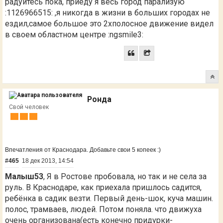
радуйтесь пока, приеду я весь город парализую
:1126966515: ,я никогда в жизни в больших городах не
ездил,самое большое это 2хполосное движение видел
в своем областном центре :ngsmile3:
Ронда
Свой человек
Впечатления от Краснодара. Добавьте свои 5 копеек :)
#465
18 дек 2013, 14:54
Малыш53
, Я в Ростове пробовала, но так и не села за
руль. В Краснодаре, как приехала пришлось садится,
ребёнка в садик везти. Первый день-шок, куча машин.
полос, трамваев, людей. Потом поняла. что движуха
очень организована(есть конечно придурки-