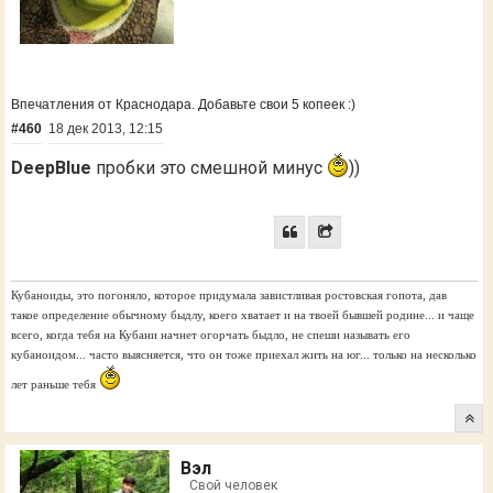
Впечатления от Краснодара. Добавьте свои 5 копеек :)
#460
18 дек 2013, 12:15
DeepBlue
пробки это смешной минус
))
Кубаноиды, это погоняло, которое придумала завистливая ростовская гопота, дав
такое определение обычному быдлу, коего хватает и на твоей бывшей родине... и чаще
всего, когда тебя на Кубани начнет огорчать быдло, не спеши называть его
кубаноидом... часто выясняется, что он тоже приехал жить на юг... только на несколько
лет раньше тебя
Вэл
Свой человек