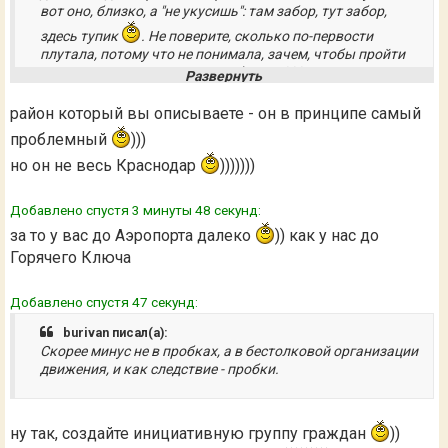
вот оно, близко, а "не укусишь": там забор, тут забор,
здесь тупик
. Не поверите, сколько по-первости
плутала, потому что не понимала, зачем, чтобы пройти
туда, надо километр топать обратно??? И про движение
по моей уже родной Российской: мне повезло, до работы
25 минут пешком, а вот дочери надо проехать 7
район который вы описываете - он в принципе самый
остановок до Солнечной и дойти до трамвайного кольца.
проблемный
)))
Так она вечером домой ВСЕГДА идет пешком, потому что
пока дождешься автобус, в который можно втиснуться,
но он не весь Краснодар
)))))))
пока автобус доползет- по времени то и выйдет .Вот и
получается: утром час туда на автобусе, вечером час
Добавлено спустя 3 минуты 48 секунд:
пешком, стройняшкой стала
за то у вас до Аэропорта далеко
)) как у нас до
Горячего Ключа
Добавлено спустя 47 секунд:
burivan писал(а):
Скорее минус не в пробках, а в бестолковой организации
движения, и как следствие - пробки.
ну так, создайте инициативную группу граждан
))