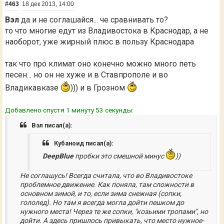
#463
18 дек 2013, 14:00
Вэл
да и не соглашайся... че сравнивать то?
то что многие едут из Владивостока в Краснодар, а не
наоборот, уже жирный плюс в пользу Краснодара
так что про климат оно конечно можно много петь
песен... но он не хуже и в Ставпрополе и во
Владикавказе
))) и в Грозном
Добавлено спустя 1 минуту 53 секунды:
Вэл писал(а):
Кубаноид писал(а):
DeepBlue
пробки это смешной минус
))
Не соглашусь! Всегда считала, что во Владивостоке
проблемное движение. Как поняла, там сложности в
основном зимой, и то, если зима снежная (сопки,
гололед). Но там я всегда могла дойти пешком до
нужного места! Через те же сопки, "козьими тропами", но
дойти. А здесь пришлось привыкать, что место нужное-