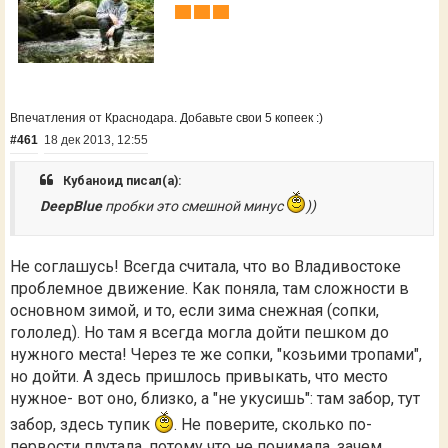
Впечатления от Краснодара. Добавьте свои 5 копеек :)
#461
18 дек 2013, 12:55
Кубаноид писал(а):
DeepBlue
пробки это смешной минус
))
Не соглашусь! Всегда считала, что во Владивостоке
проблемное движение. Как поняла, там сложности в
основном зимой, и то, если зима снежная (сопки,
гололед). Но там я всегда могла дойти пешком до
нужного места! Через те же сопки, "козьими тропами",
но дойти. А здесь пришлось привыкать, что место
нужное- вот оно, близко, а "не укусишь": там забор, тут
забор, здесь тупик
. Не поверите, сколько по-
первости плутала, потому что не понимала, зачем,