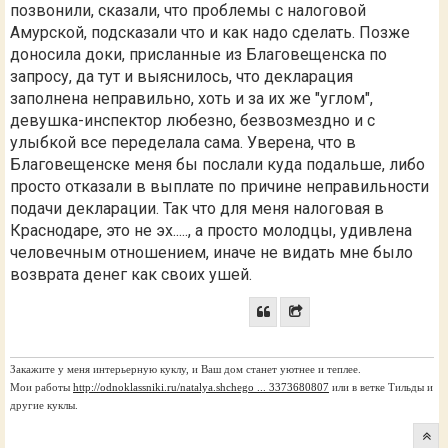
позвонили, сказали, что проблемы с налоговой
Амурской, подсказали что и как надо сделать. Позже
доносила доки, присланные из Благовещенска по
запросу, да тут и выяснилось, что декларация
заполнена неправильно, хоть и за их же "углом",
девушка-инспектор любезно, безвозмездно и с
улыбкой все переделала сама. Уверена, что в
Благовещенске меня бы послали куда подальше, либо
просто отказали в выплате по причине неправильности
подачи декларации. Так что для меня налоговая в
Краснодаре, это не эх....., а просто молодцы, удивлена
человечным отношением, иначе не видать мне было
возврата денег как своих ушей.
Закажите у меня интерьерную куклу, и Ваш дом станет уютнее и теплее.
Мои работы
http://odnoklassniki.ru/natalya.shchego ... 3373680807
или в ветке Тильды и
другие куклы.