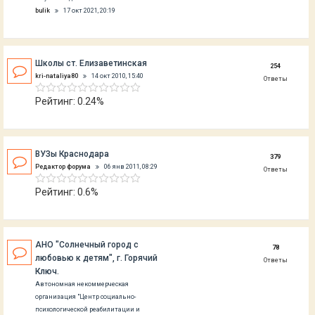
bulik
17 окт 2021, 20:19
Школы ст. Елизаветинская
254
kri-nataliya80
14 окт 2010, 15:40
Ответы
Рейтинг: 0.24%
ВУЗы Краснодара
379
Редактор форума
06 янв 2011, 08:29
Ответы
Рейтинг: 0.6%
АНО "Солнечный город с
78
любовью к детям", г. Горячий
Ответы
Ключ.
Автономная некоммерческая
организация "Центр социально-
психологической реабилитации и