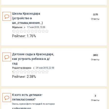
Школы Краснодара
2275
(устройство в
Ответы
шк.,отзывы,мнения...)
Мурлыка
17 ноя 2010, 13:39
Рейтинг: 1.76%
Детские сады в Краснодаре,
2852
как устроить ребенка в д/
Ответы
сад
Редактор форума
29 ноя 2010, 22:50
Рейтинг: 2.38%
К кого есть детишки-
3
пятиклассники?
Ответы
Очень нужно фото тетрадей по истории
и кубановедению.