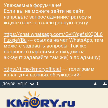
Уважаемые форумчане!
Если вы не можете зайти на сайт,
направьте запрос администратору и
ждите ответ на электронную почту.
https://chat.whatsapp.com/GvKYqefsKQOL6
FuxxjeYBu
--- ссылка на чат WhatsApp, там
можете задавать вопросы. Так же
вопросы с паролями и входом на
аккаунт задавайте там же( в лс админу)
https://t.me/kmoryofficial
--- телеграмм
канал для важных обсуждений.
ДОМОЙ
МЕНЮ
В
Р
Х
ЕГ
О
И
Д
С
Т