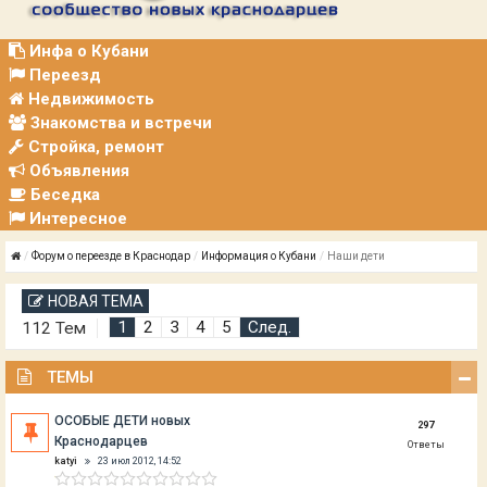
Р
А
Ц
Инфа о Кубани
И
Переезд
Я
Недвижимость
Знакомства и встречи
Стройка, ремонт
Объявления
Беседка
Интересное
Форум о переезде в Краснодар
Информация о Кубани
Наши дети
НОВАЯ ТЕМА
1
2
3
4
5
След.
112 Тем
ТЕМЫ
ОСОБЫЕ ДЕТИ новых
297
Краснодарцев
Ответы
katyi
23 июл 2012, 14:52