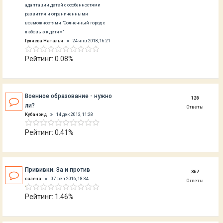
адаптации детей с особенностями
развития и ограниченными
возможностями "Солнечный город с
любовью к детям"
Гуляева Наталья
24 янв 2018, 16:21
Рейтинг: 0.08%
Военное образование - нужно
128
ли?
Ответы
Кубаноид
14 дек 2013, 11:28
Рейтинг: 0.41%
Прививки. За и против
367
салена
07 фев 2016, 18:34
Ответы
Рейтинг: 1.46%